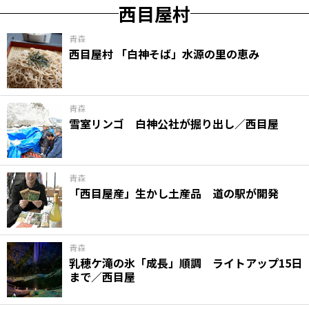
西目屋村
青森
西目屋村 「白神そば」水源の里の恵み
青森
雪室リンゴ 白神公社が掘り出し／西目屋
青森
「西目屋産」生かし土産品 道の駅が開発
青森
乳穂ケ滝の氷「成長」順調 ライトアップ15日
まで／西目屋