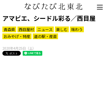
アマビエ、シードル彩る／西目屋
青森県
西目屋村
ニュース
楽しむ
味わう
おみやげ・特産
道の駅・産直
2020年4月25日（土）
知る一覧
世界遺産
文化・歴史
パワースポット
ミステリー
観る一覧
桜
花
紅葉
楽しむ一覧
まつり・イベント
聖地
おみやげ・特産
道の駅・産直
鉄道
アウトドア・レジャー