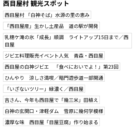
西目屋村 観光スポット
西目屋村 「白神そば」水源の里の恵み
「西目屋産」生かし土産品 道の駅が開発
乳穂ケ滝の氷「成長」順調 ライトアップ15日まで／西
目屋
ジビエ料理販売イベント人気 青森・西目屋
西目屋の白神ジビエ 「食べにおいでよ！」第23回
ひんやり 涼しさ満喫／暗門遊歩道一部開通
「いざないツリー」緑濃く／西目屋
吉さん、今年も西目屋で「幾三米」田植え
白神の玄関口・津軽ダム 雪原に幾何学模様
濃厚な味 西目屋「目屋豆腐」作り始まる