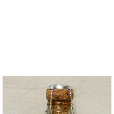
味わう一覧
麺類
ご当地グルメ
酒
スイーツ
癒す一覧
温泉
自然
宿泊
青森県
岩手県
秋田県