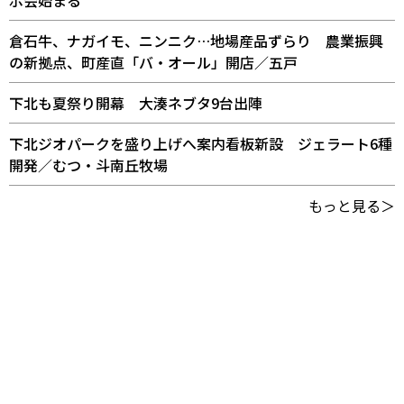
倉石牛、ナガイモ、ニンニク…地場産品ずらり 農業振興
の新拠点、町産直「バ・オール」開店／五戸
下北も夏祭り開幕 大湊ネブタ9台出陣
下北ジオパークを盛り上げへ案内看板新設 ジェラート6種
開発／むつ・斗南丘牧場
もっと見る＞