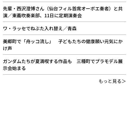
先輩・西沢澄博さん（仙台フィル首席オーボエ奏者）と共
演／東義吹奏楽部、11日に定期演奏会
ワ・ラッセでねぶた入れ替え／青森
美郷町で「舟ッコ流し」 子どもたちの健康願い元気にか
け声
ガンダムたちが夏満喫する作品も 三種町でプラモデル展
示会始まる
もっと見る＞