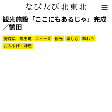
観光施設「ここにもあるじゃ」完成
／鶴田
青森県
鶴田町
ニュース
観光
楽しむ
味わう
おみやげ・特産
知る一覧
世界遺産
文化・歴史
パワースポット
ミステリー
観る一覧
桜
花
紅葉
楽しむ一覧
まつり・イベント
聖地
おみやげ・特産
道の駅・産直
鉄道
アウトドア・レジャー