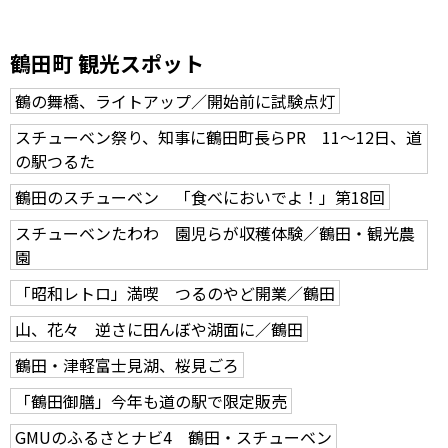
鶴田町 観光スポット
鶴の舞橋、ライトアップ／開始前に試験点灯
スチューベン祭り、知事に鶴田町長らPR 11～12日、道
の駅つるた
鶴田のスチューベン 「食べにおいでよ！」第18回
スチューベンたわわ 園児らが収穫体験／鶴田・観光農
園
「昭和レトロ」満喫 つるのやど開業／鶴田
山、花々 逆さに田んぼや湖面に／鶴田
鶴田・津軽富士見湖、桜見ごろ
「鶴田御膳」今年も道の駅で限定販売
GMUのふるさとナビ4 鶴田・スチューベン