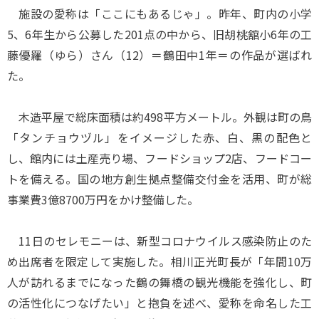
施設の愛称は「ここにもあるじゃ」。昨年、町内の小学
5、6年生から公募した201点の中から、旧胡桃舘小6年の工
藤優羅（ゆら）さん（12）＝鶴田中1年＝の作品が選ばれ
た。
木造平屋で総床面積は約498平方メートル。外観は町の鳥
「タンチョウヅル」をイメージした赤、白、黒の配色と
し、館内には土産売り場、フードショップ2店、フードコー
トを備える。国の地方創生拠点整備交付金を活用、町が総
事業費3億8700万円をかけ整備した。
11日のセレモニーは、新型コロナウイルス感染防止のた
め出席者を限定して実施した。相川正光町長が「年間10万
人が訪れるまでになった鶴の舞橋の観光機能を強化し、町
の活性化につなげたい」と抱負を述べ、愛称を命名した工