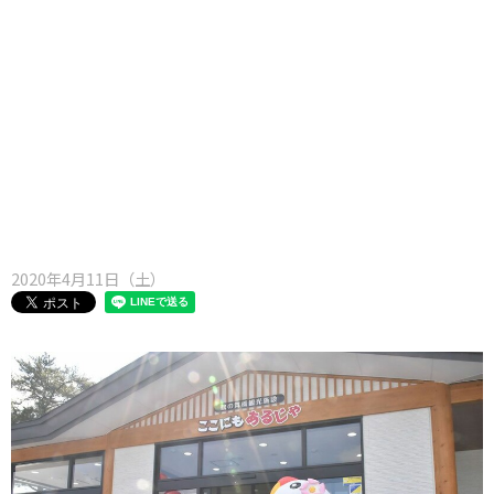
味わう一覧
麺類
ご当地グルメ
酒
スイーツ
癒す一覧
温泉
自然
宿泊
青森県
岩手県
秋田県
2020年4月11日（土）