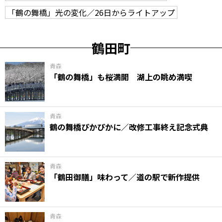
「鶴の舞橋」光の変化／26日からライトアップ
鶴田町
青森
「鶴の舞橋」も桜満開 湖上の眺め満喫
青森
鶴の舞橋ぴかぴかに／改修工事終え記念式典
青森
「鶴田御膳」味わって／道の駅で新作提供
青森