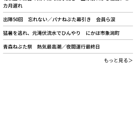
カ月遅れ
出陣50回 忘れない／パナねぶた幕引き 会員ら涙
猛暑を逃れ、元滝伏流水でひんやり にかほ市象潟町
青森ねぶた祭 熱気最高潮／夜間運行最終日
もっと見る＞