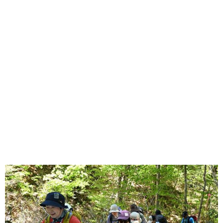
味わう一覧
麺類
ご当地グルメ
酒
スイーツ
癒す一覧
温泉
自然
宿泊
青森県
岩手県
秋田県