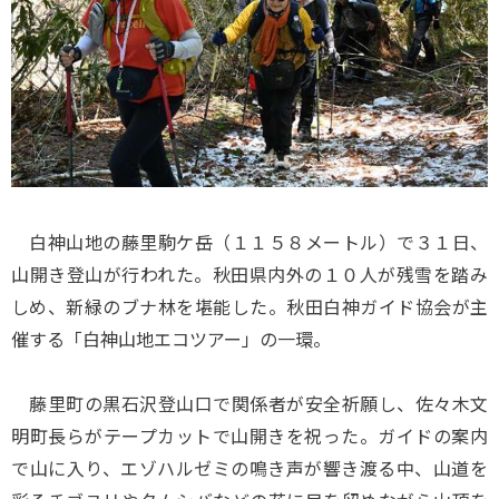
白神山地の藤里駒ケ岳（１１５８メートル）で３１日、
山開き登山が行われた。秋田県内外の１０人が残雪を踏み
しめ、新緑のブナ林を堪能した。秋田白神ガイド協会が主
催する「白神山地エコツアー」の一環。
藤里町の黒石沢登山口で関係者が安全祈願し、佐々木文
明町長らがテープカットで山開きを祝った。ガイドの案内
で山に入り、エゾハルゼミの鳴き声が響き渡る中、山道を