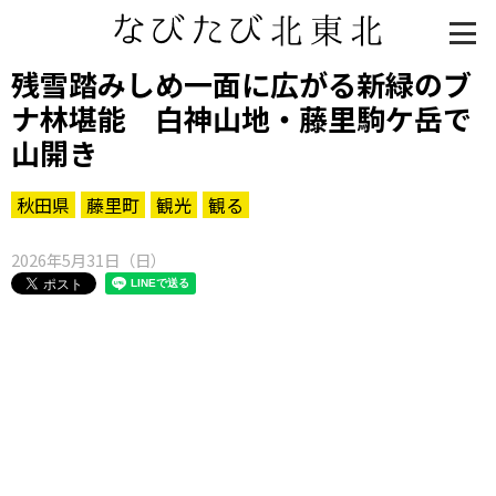
残雪踏みしめ一面に広がる新緑のブ
ナ林堪能 白神山地・藤里駒ケ岳で
山開き
秋田県
藤里町
観光
観る
2026年5月31日（日）
知る一覧
世界遺産
文化・歴史
パワースポット
ミステリー
観る一覧
桜
花
紅葉
楽しむ一覧
まつり・イベント
聖地
おみやげ・特産
道の駅・産直
鉄道
アウトドア・レジャー