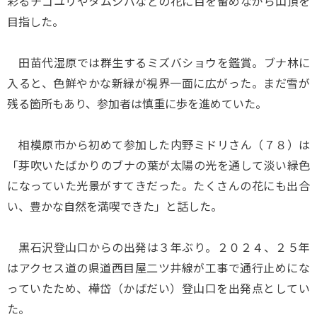
彩るチゴユリやタムシバなどの花に目を留めながら山頂を
目指した。
田苗代湿原では群生するミズバショウを鑑賞。ブナ林に
入ると、色鮮やかな新緑が視界一面に広がった。まだ雪が
残る箇所もあり、参加者は慎重に歩を進めていた。
相模原市から初めて参加した内野ミドリさん（７８）は
「芽吹いたばかりのブナの葉が太陽の光を通して淡い緑色
になっていた光景がすてきだった。たくさんの花にも出合
い、豊かな自然を満喫できた」と話した。
黒石沢登山口からの出発は３年ぶり。２０２４、２５年
はアクセス道の県道西目屋二ツ井線が工事で通行止めにな
っていたため、樺岱（かばだい）登山口を出発点としてい
た。