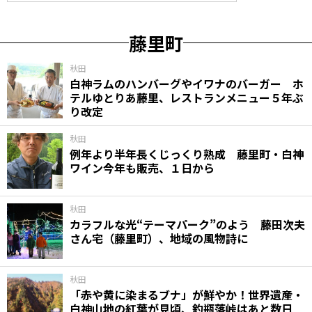
藤里町
秋田
白神ラムのハンバーグやイワナのバーガー ホ
テルゆとりあ藤里、レストランメニュー５年ぶ
り改定
秋田
例年より半年長くじっくり熟成 藤里町・白神
ワイン今年も販売、１日から
秋田
カラフルな光“テーマパーク”のよう 藤田次夫
さん宅（藤里町）、地域の風物詩に
秋田
「赤や黄に染まるブナ」が鮮やか！世界遺産・
白神山地の紅葉が見頃、釣瓶落峠はあと数日