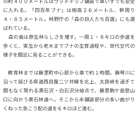
の約４００メートルはウッドチップ舗装で車いすでも安全
に入れる。「四百年ブナ」は樹高２６メートル、幹周り
４・８５メートル。林野庁の「森の巨人たち百選」にも選
ばれている。
森の奥は原生林らしさを増す。一周１・８キロの歩道を
歩くと、実生から老木までブナの生育過程や、世代交代の
様子を間近に見ることができる。
教育林までは藤里町中心部から車で約１時間。藤琴川に
沿って延びる県道西目屋二ツ井線を北上、太良峡を過ぎて
間もなく現れる黒石沢・白石沢分岐点で、藤里駒ケ岳登山
口に向かう黒石林道へ。そこから未舗装部分の多い曲がり
くねった急こう配の道を６キロほど進む。