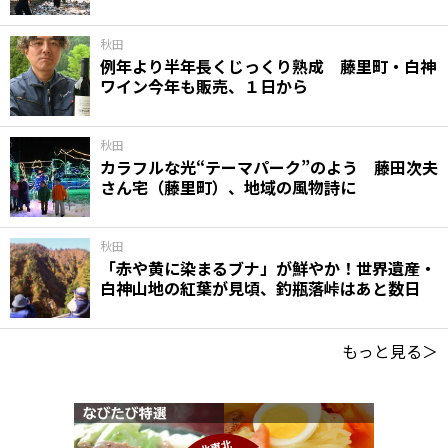
秋田
例年より半年長くじっくり熟成 藤里町・白神
ワイン今年も販売、１日から
秋田
カラフルな光“テーマパーク”のよう 藤田次夫
さん宅（藤里町）、地域の風物詩に
秋田
「赤や黄に染まるブナ」が鮮やか！世界遺産・
白神山地の紅葉が見頃、釣瓶落峠はあと数日
もっと見る＞