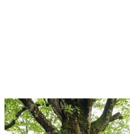
味わう一覧
麺類
ご当地グルメ
酒
スイーツ
癒す一覧
温泉
自然
宿泊
青森県
岩手県
秋田県