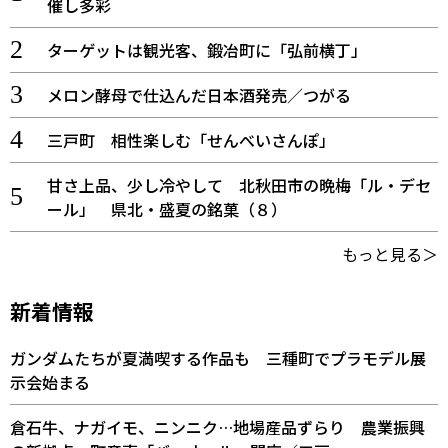
催し多彩
ターゲットは観光客、鍛冶町に「弘前横丁」
メロン酵母で仕込んだ日本酒発売／つがる
三戸町 相性楽しむ「せんべいさんぽ」
甘さ上品、少し冷やして 北秋田市の晩梅「ル・デセ
ール」 県北・盛夏の銘菓（８）
もっと見る＞
新着情報
ガンダムたちが夏満喫する作品も 三種町でプラモデル展
示会始まる
倉石牛、ナガイモ、ニンニク…地場産品ずらり 農業振興