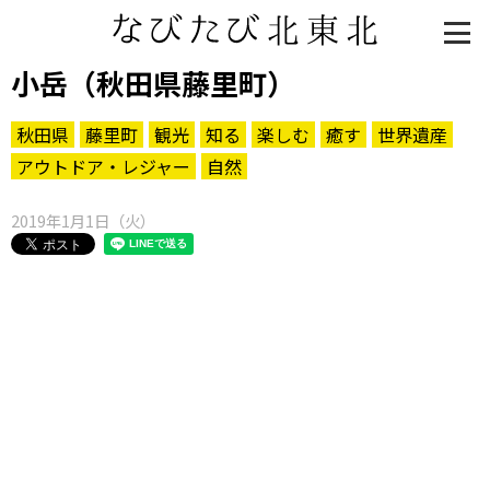
小岳（秋田県藤里町）
秋田県
藤里町
観光
知る
楽しむ
癒す
世界遺産
アウトドア・レジャー
自然
2019年1月1日（火）
知る一覧
世界遺産
文化・歴史
パワースポット
ミステリー
観る一覧
桜
花
紅葉
楽しむ一覧
まつり・イベント
聖地
おみやげ・特産
道の駅・産直
鉄道
アウトドア・レジャー