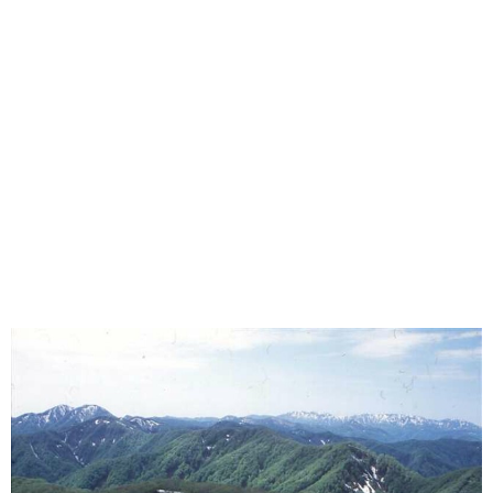
味わう一覧
麺類
ご当地グルメ
酒
スイーツ
癒す一覧
温泉
自然
宿泊
青森県
岩手県
秋田県