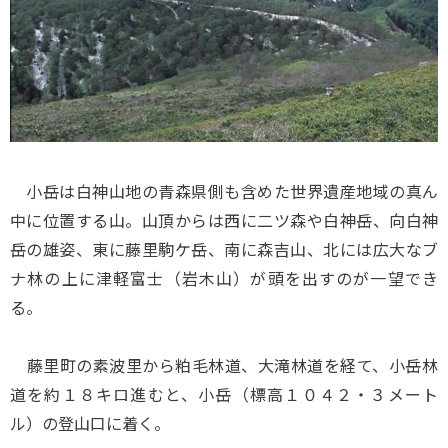
小岳は白神山地の青森県側も含めた世界遺産地域の真ん
中に位置する山。山頂からは西に二ツ森や白神岳、向白神
岳の雄姿、東に藤里駒ケ岳、南に森吉山、北には広大なブ
ナ林の上に津軽富士（岩木山）が頭を出すのが一望でき
る。
藤里町の素波里から粕毛林道、大滝林道を経て、小岳林
道を約１８キロ進むと、小岳（標高１０４２・３メート
ル）の登山口に着く。