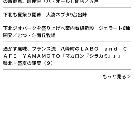
の新拠点、町産直「バ・オール」開店／五戸
下北も夏祭り開幕 大湊ネブタ9台出陣
下北ジオパークを盛り上げへ案内看板新設 ジェラート6種
開発／むつ・斗南丘牧場
酒かす風味、フランス流 八峰町のＬＡＢＯ ａｎｄ Ｃ
ＡＦＥ ＹＡＭＡＭＯＴＯ「マカロン『シラカミ』」」
県北・盛夏の銘菓（９）
もっと見る＞