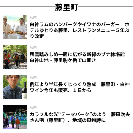
藤里町
秋田
白神ラムのハンバーグやイワナのバーガー ホ
テルゆとりあ藤里、レストランメニュー５年ぶ
り改定
秋田
残雪踏みしめ一面に広がる新緑のブナ林堪能
白神山地・藤里駒ケ岳で山開き
秋田
例年より半年長くじっくり熟成 藤里町・白神
ワイン今年も販売、１日から
秋田
カラフルな光“テーマパーク”のよう 藤田次夫
さん宅（藤里町）、地域の風物詩に