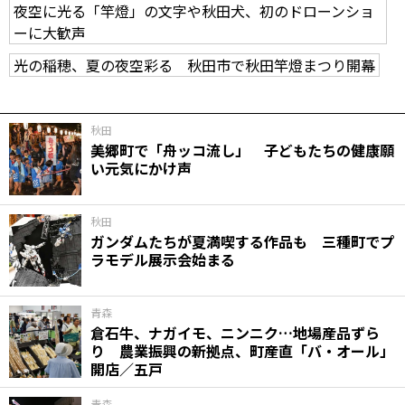
夜空に光る「竿燈」の文字や秋田犬、初のドローンショ
ーに大歓声
光の稲穂、夏の夜空彩る 秋田市で秋田竿燈まつり開幕
秋田
美郷町で「舟ッコ流し」 子どもたちの健康願
い元気にかけ声
秋田
ガンダムたちが夏満喫する作品も 三種町でプ
ラモデル展示会始まる
青森
倉石牛、ナガイモ、ニンニク…地場産品ずら
り 農業振興の新拠点、町産直「バ・オール」
開店／五戸
青森