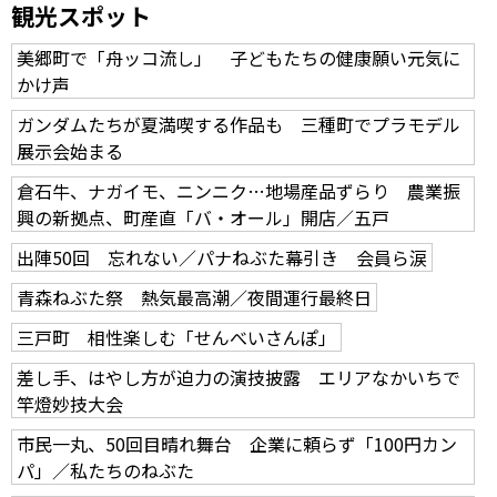
観光スポット
美郷町で「舟ッコ流し」 子どもたちの健康願い元気に
かけ声
ガンダムたちが夏満喫する作品も 三種町でプラモデル
展示会始まる
倉石牛、ナガイモ、ニンニク…地場産品ずらり 農業振
興の新拠点、町産直「バ・オール」開店／五戸
出陣50回 忘れない／パナねぶた幕引き 会員ら涙
青森ねぶた祭 熱気最高潮／夜間運行最終日
三戸町 相性楽しむ「せんべいさんぽ」
差し手、はやし方が迫力の演技披露 エリアなかいちで
竿燈妙技大会
市民一丸、50回目晴れ舞台 企業に頼らず「100円カン
パ」／私たちのねぶた