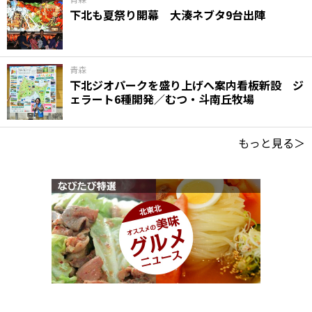
下北も夏祭り開幕 大湊ネブタ9台出陣
青森
下北ジオパークを盛り上げへ案内看板新設 ジ
ェラート6種開発／むつ・斗南丘牧場
もっと見る＞