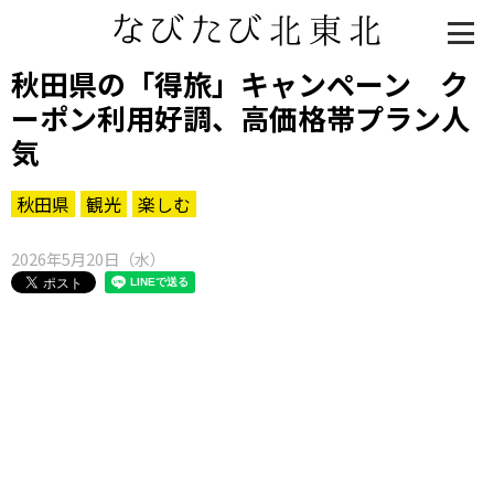
秋田県の「得旅」キャンペーン ク
ーポン利用好調、高価格帯プラン人
気
秋田県
観光
楽しむ
2026年5月20日（水）
知る一覧
世界遺産
文化・歴史
パワースポット
ミステリー
観る一覧
桜
花
紅葉
楽しむ一覧
まつり・イベント
聖地
おみやげ・特産
道の駅・産直
鉄道
アウトドア・レジャー