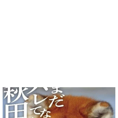
味わう一覧
麺類
ご当地グルメ
酒
スイーツ
癒す一覧
温泉
自然
宿泊
青森県
岩手県
秋田県