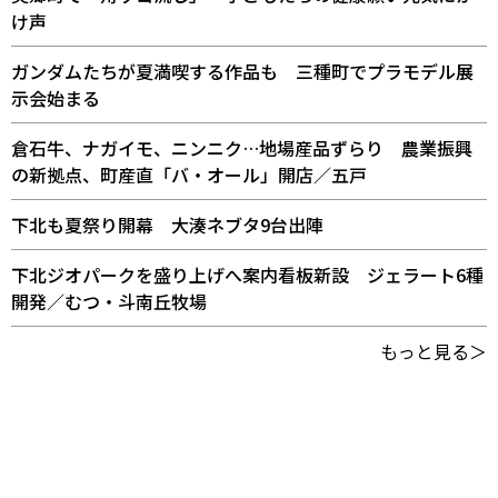
け声
ガンダムたちが夏満喫する作品も 三種町でプラモデル展
示会始まる
倉石牛、ナガイモ、ニンニク…地場産品ずらり 農業振興
の新拠点、町産直「バ・オール」開店／五戸
下北も夏祭り開幕 大湊ネブタ9台出陣
下北ジオパークを盛り上げへ案内看板新設 ジェラート6種
開発／むつ・斗南丘牧場
もっと見る＞