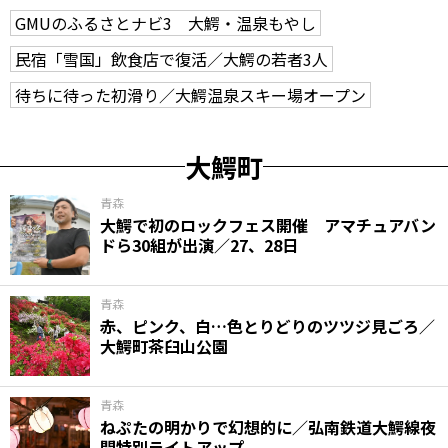
GMUのふるさとナビ3 大鰐・温泉もやし
民宿「雪国」飲食店で復活／大鰐の若者3人
待ちに待った初滑り／大鰐温泉スキー場オープン
大鰐町
青森
大鰐で初のロックフェス開催 アマチュアバン
ドら30組が出演／27、28日
青森
赤、ピンク、白…色とりどりのツツジ見ごろ／
大鰐町茶臼山公園
青森
ねぷたの明かりで幻想的に／弘南鉄道大鰐線夜
間特別ライトアップ