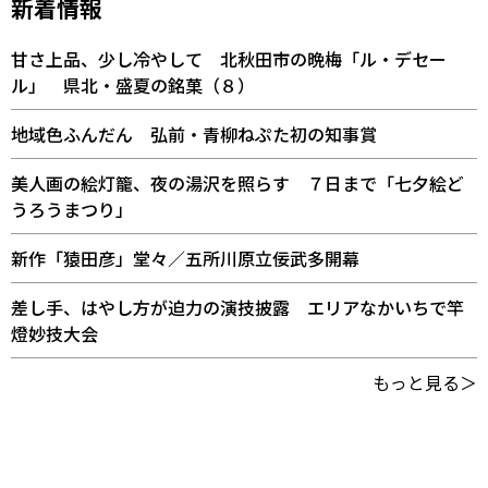
新着情報
甘さ上品、少し冷やして 北秋田市の晩梅「ル・デセー
ル」 県北・盛夏の銘菓（８）
地域色ふんだん 弘前・青柳ねぷた初の知事賞
美人画の絵灯籠、夜の湯沢を照らす ７日まで「七夕絵ど
うろうまつり」
新作「猿田彦」堂々／五所川原立佞武多開幕
差し手、はやし方が迫力の演技披露 エリアなかいちで竿
燈妙技大会
もっと見る＞