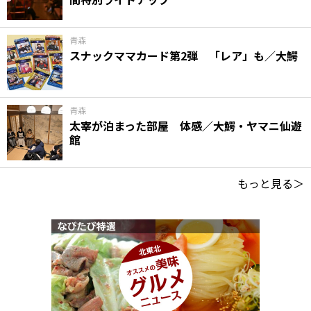
青森
スナックママカード第2弾 「レア」も／大鰐
青森
太宰が泊まった部屋 体感／大鰐・ヤマニ仙遊
館
もっと見る＞