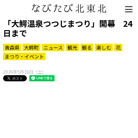
「大鰐温泉つつじまつり」開幕 24
日まで
青森県
大鰐町
ニュース
観光
観る
楽しむ
花
まつり・イベント
2026年5月16日（土）
知る一覧
世界遺産
文化・歴史
パワースポット
ミステリー
観る一覧
桜
花
紅葉
楽しむ一覧
まつり・イベント
聖地
おみやげ・特産
道の駅・産直
鉄道
アウトドア・レジャー