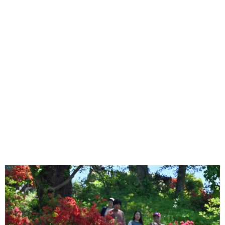
味わう一覧
麺類
ご当地グルメ
酒
スイーツ
癒す一覧
温泉
自然
宿泊
青森県
岩手県
秋田県