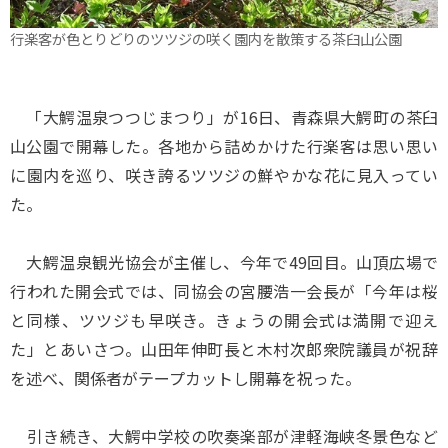
行楽客が色とりどりのツツジの咲く園内を散策する茶臼山公園
「大鰐温泉つつじまつり」が16日、青森県大鰐町の茶臼
山公園で開幕した。各地から詰めかけた行楽客は思い思い
に園内を巡り、咲き誇るツツジの鮮やかな花に見入ってい
た。
大鰐温泉観光協会が主催し、今年で49回目。山頂広場で
行われた開会式では、同協会の宮腰浩一会長が「今年は桜
と同様、ツツジも早咲き。きょうの開会式は満開で迎え
た」とあいさつ。山田年伸町長と木村次郎衆院議員が祝辞
を述べ、関係者がテープカットし開幕を祝った。
引き続き、大鰐中学校の吹奏楽部が津軽海峡冬景色など