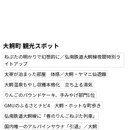
大鰐町 観光スポット
ねぷたの明かりで幻想的に／弘南鉄道大鰐線夜間特別ラ
イトアップ
太宰が泊まった部屋 体感／大鰐・ヤマニ仙遊館
大鰐温泉もやし収穫本格化 立ち上る湯気
りんごのパウンドケーキ、手みやげ部門1位
GMUのふるさとナビ4 大鰐・ホットな町歩き
弘南鉄道大鰐線に「春のりんごねぷた列車」
国内唯一のアルパインサウナ「引退」／大鰐