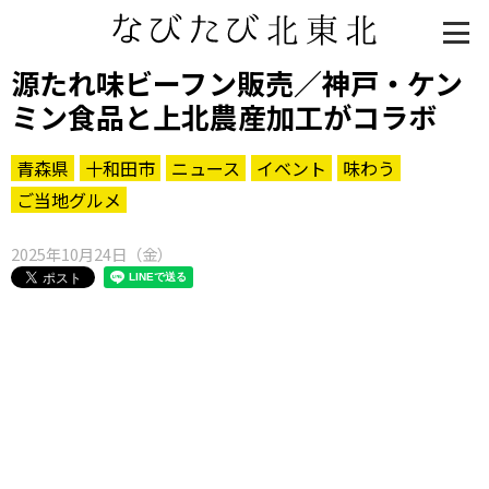
源たれ味ビーフン販売／神戸・ケン
ミン食品と上北農産加工がコラボ
青森県
十和田市
ニュース
イベント
味わう
ご当地グルメ
2025年10月24日（金）
知る一覧
世界遺産
文化・歴史
パワースポット
ミステリー
観る一覧
桜
花
紅葉
楽しむ一覧
まつり・イベント
聖地
おみやげ・特産
道の駅・産直
鉄道
アウトドア・レジャー