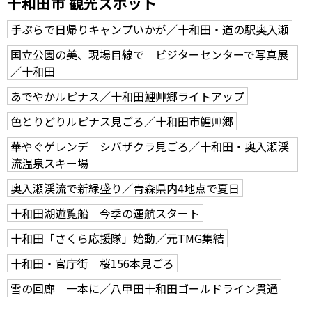
十和田市 観光スポット
手ぶらで日帰りキャンプいかが／十和田・道の駅奥入瀬
国立公園の美、現場目線で ビジターセンターで写真展
／十和田
あでやかルピナス／十和田鯉艸郷ライトアップ
色とりどりルピナス見ごろ／十和田市鯉艸郷
華やぐゲレンデ シバザクラ見ごろ／十和田・奥入瀬渓
流温泉スキー場
奥入瀬渓流で新緑盛り／青森県内4地点で夏日
十和田湖遊覧船 今季の運航スタート
十和田「さくら応援隊」始動／元TMG集結
十和田・官庁街 桜156本見ごろ
雪の回廊 一本に／八甲田十和田ゴールドライン貫通