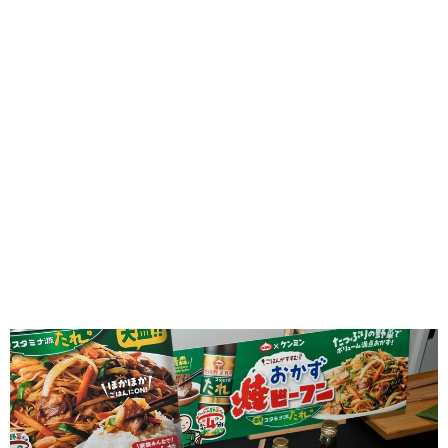
味わう一覧
麺類
ご当地グルメ
酒
スイーツ
癒す一覧
温泉
自然
宿泊
青森県
岩手県
秋田県