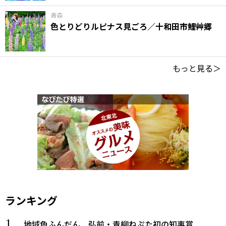
青森
色とりどりルピナス見ごろ／十和田市鯉艸郷
もっと見る＞
ランキング
地域色ふんだん 弘前・青柳ねぷた初の知事賞