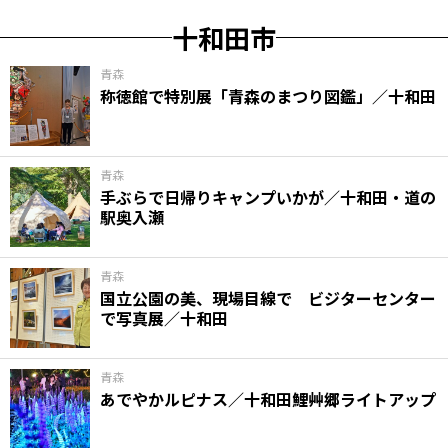
十和田市
青森
称徳館で特別展「青森のまつり図鑑」／十和田
青森
手ぶらで日帰りキャンプいかが／十和田・道の
駅奥入瀬
青森
国立公園の美、現場目線で ビジターセンター
で写真展／十和田
青森
あでやかルピナス／十和田鯉艸郷ライトアップ