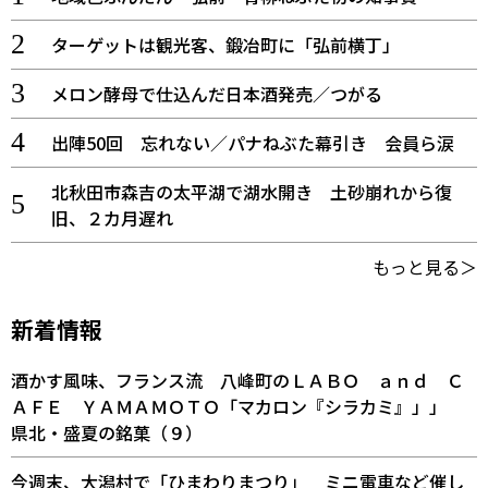
ターゲットは観光客、鍛冶町に「弘前横丁」
メロン酵母で仕込んだ日本酒発売／つがる
出陣50回 忘れない／パナねぶた幕引き 会員ら涙
北秋田市森吉の太平湖で湖水開き 土砂崩れから復
旧、２カ月遅れ
もっと見る＞
新着情報
酒かす風味、フランス流 八峰町のＬＡＢＯ ａｎｄ Ｃ
ＡＦＥ ＹＡＭＡＭＯＴＯ「マカロン『シラカミ』」」
県北・盛夏の銘菓（９）
今週末、大潟村で「ひまわりまつり」 ミニ電車など催し