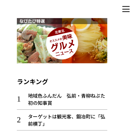
ランキング
地域色ふんだん 弘前・青柳ねぷた
初の知事賞
ターゲットは観光客、鍛冶町に「弘
前横丁」