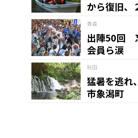
から復旧、
青森
出陣50回
会員ら涙
秋田
猛暑を逃れ
市象潟町