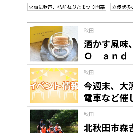
火扇に歓声、弘前ねぷたまつり開幕
立佞武多
観る一覧
桜
花
紅葉
秋田
楽しむ一覧
まつり・イベント
聖地
おみやげ・特産
道の駅・産直
鉄道
アウトドア・レジャー
酒かす風味
Ｏ ａｎｄ
味わう一覧
麺類
ご当地グルメ
酒
スイーツ
「マカロン
秋田
銘菓（９）
癒す一覧
温泉
自然
宿泊
今週末、大
電車など催
青森県
岩手県
秋田県
秋田
北秋田市森