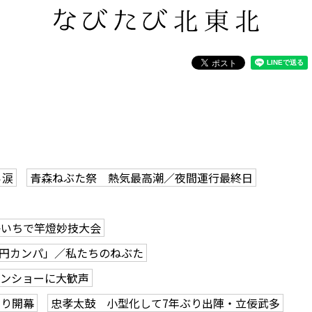
ら涙
青森ねぶた祭 熱気最高潮／夜間運行最終日
かいちで竿燈妙技大会
0円カンパ」／私たちのねぶた
ーンショーに大歓声
つり開幕
忠孝太鼓 小型化して7年ぶり出陣・立佞武多