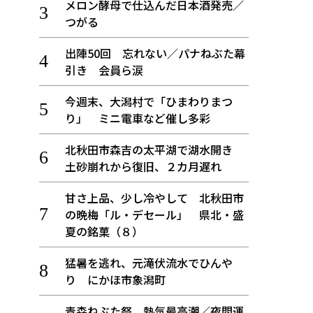
メロン酵母で仕込んだ日本酒発売／
つがる
出陣50回 忘れない／パナねぶた幕
引き 会員ら涙
今週末、大潟村で「ひまわりまつ
り」 ミニ電車など催し多彩
北秋田市森吉の太平湖で湖水開き
土砂崩れから復旧、２カ月遅れ
甘さ上品、少し冷やして 北秋田市
の晩梅「ル・デセール」 県北・盛
夏の銘菓（８）
猛暑を逃れ、元滝伏流水でひんや
り にかほ市象潟町
青森ねぶた祭 熱気最高潮／夜間運