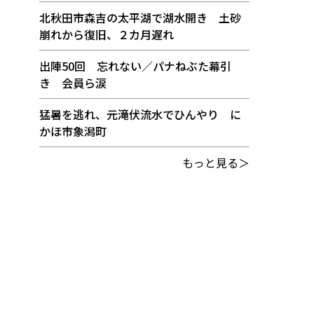
北秋田市森吉の太平湖で湖水開き 土砂
崩れから復旧、２カ月遅れ
出陣50回 忘れない／パナねぶた幕引
き 会員ら涙
猛暑を逃れ、元滝伏流水でひんやり に
かほ市象潟町
もっと見る＞