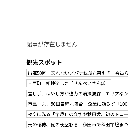
記事が存在しません
観光スポット
出陣50回 忘れない／パナねぶた幕引き 会員
三戸町 相性楽しむ「せんべいさんぽ」
差し手、はやし方が迫力の演技披露 エリアな
市民一丸、50回目晴れ舞台 企業に頼らず「10
夜空に光る「竿燈」の文字や秋田犬、初のドロ
知る一覧
世界遺産
文化・歴史
パワースポット
ミステリー
光の稲穂、夏の夜空彩る 秋田市で秋田竿燈ま