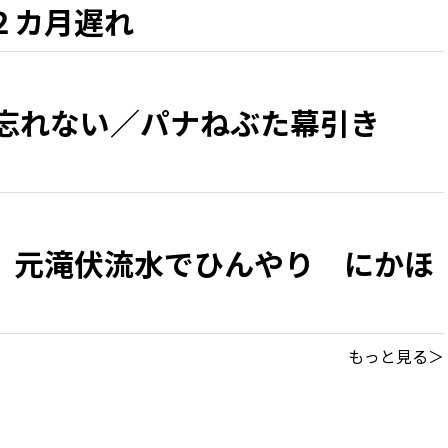
２カ月遅れ
 忘れない／パナねぶた幕引き
、元滝伏流水でひんやり にかほ
もっと見る＞