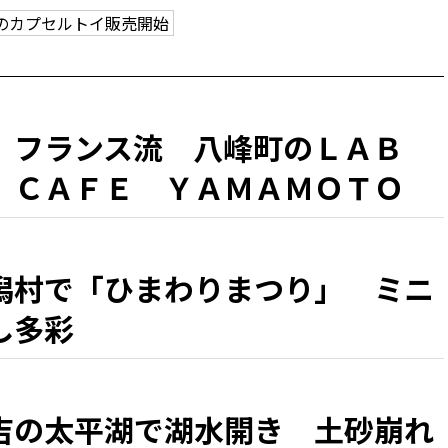
のカプセルトイ販売開始
、フランス流 八峰町のＬＡＢ
 ＣＡＦＥ ＹＡＭＡＭＯＴＯ
『シラカミ』」」 県北・盛夏の
潟村で「ひまわりまつり」 ミニ
し多彩
吉の太平湖で湖水開き 土砂崩れ