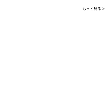
もっと見る＞
このサイトについて
｜
利用規約
掲載中の記事・写真・イラストの無断転