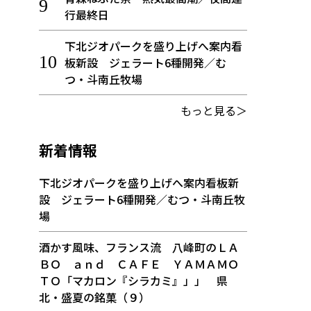
行最終日
下北ジオパークを盛り上げへ案内看
板新設 ジェラート6種開発／む
つ・斗南丘牧場
もっと見る＞
新着情報
下北ジオパークを盛り上げへ案内看板新
設 ジェラート6種開発／むつ・斗南丘牧
場
酒かす風味、フランス流 八峰町のＬＡ
ＢＯ ａｎｄ ＣＡＦＥ ＹＡＭＡＭＯ
ＴＯ「マカロン『シラカミ』」」 県
北・盛夏の銘菓（９）