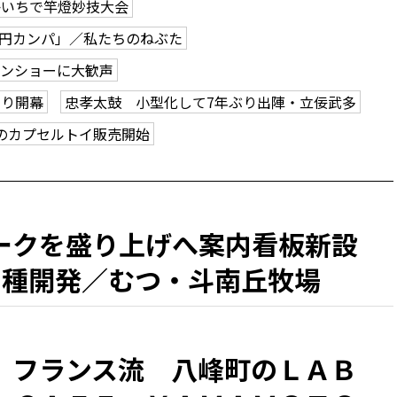
かいちで竿燈妙技大会
0円カンパ」／私たちのねぶた
ーンショーに大歓声
つり開幕
忠孝太鼓 小型化して7年ぶり出陣・立佞武多
のカプセルトイ販売開始
ークを盛り上げへ案内看板新設
6種開発／むつ・斗南丘牧場
、フランス流 八峰町のＬＡＢ