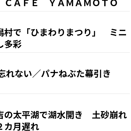
 ＣＡＦＥ ＹＡＭＡＭＯＴＯ
『シラカミ』」」 県北・盛夏の
潟村で「ひまわりまつり」 ミニ
し多彩
 忘れない／パナねぶた幕引き
吉の太平湖で湖水開き 土砂崩れ
２カ月遅れ