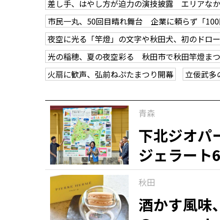
差し手、はやし方が迫力の演技披露 エリアな
市民一丸、50回目晴れ舞台 企業に頼らず「10
夜空に光る「竿燈」の文字や秋田犬、初のドロ
光の稲穂、夏の夜空彩る 秋田市で秋田竿燈ま
火扇に歓声、弘前ねぷたまつり開幕
立佞武多
青森
下北ジオパ
ジェラート
秋田
酒かす風味