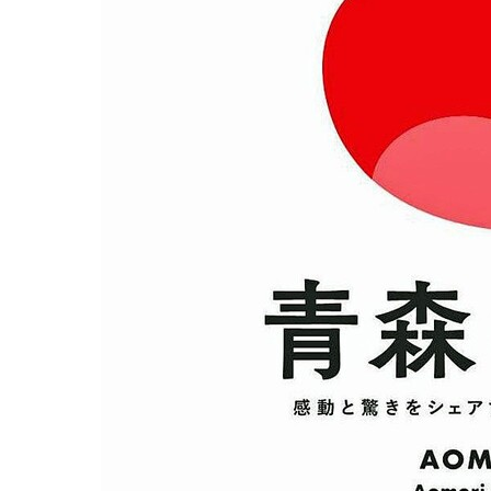
観る一覧
桜
花
紅葉
楽しむ一覧
まつり・イベント
聖地
おみやげ・特産
道の駅・産直
鉄道
アウトドア・レジャー
味わう一覧
麺類
ご当地グルメ
酒
スイーツ
癒す一覧
温泉
自然
宿泊
青森県
岩手県
秋田県