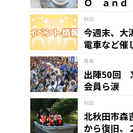
Ｏ ａｎｄ
「マカロン
秋田
銘菓（９）
今週末、大
電車など催
青森
出陣50回
会員ら涙
秋田
北秋田市森
から復旧、