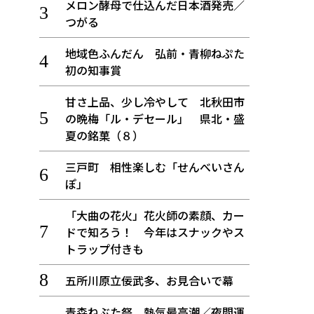
メロン酵母で仕込んだ日本酒発売／
つがる
地域色ふんだん 弘前・青柳ねぷた
初の知事賞
甘さ上品、少し冷やして 北秋田市
の晩梅「ル・デセール」 県北・盛
夏の銘菓（８）
三戸町 相性楽しむ「せんべいさん
ぽ」
「大曲の花火」花火師の素顔、カー
ドで知ろう！ 今年はスナックやス
トラップ付きも
五所川原立佞武多、お見合いで幕
青森ねぶた祭 熱気最高潮／夜間運