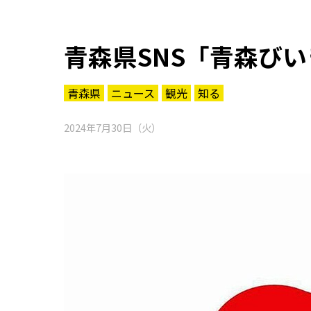
青森県SNS「青森び
青森県
ニュース
観光
知る
2024年7月30日（火）
知る一覧
世界遺産
文化・歴史
パワースポット
ミステリー