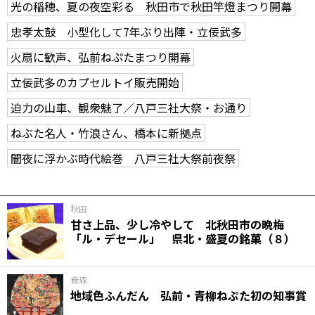
光の稲穂、夏の夜空彩る 秋田市で秋田竿燈まつり開幕
忠孝太鼓 小型化して7年ぶり出陣・立佞武多
火扇に歓声、弘前ねぷたまつり開幕
立佞武多のカプセルトイ販売開始
迫力の山車、観衆魅了／八戸三社大祭・お通り
ねぶた名人・竹浪さん、橋本に新拠点
闇夜に浮かぶ時代絵巻 八戸三社大祭前夜祭
秋田
甘さ上品、少し冷やして 北秋田市の晩梅
「ル・デセール」 県北・盛夏の銘菓（８）
青森
地域色ふんだん 弘前・青柳ねぷた初の知事賞