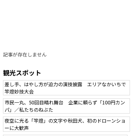
味わう一覧
麺類
ご当地グルメ
酒
スイーツ
癒す一覧
温泉
自然
宿泊
青森県
岩手県
秋田県
記事が存在しません
観光スポット
差し手、はやし方が迫力の演技披露 エリアなかいちで
竿燈妙技大会
市民一丸、50回目晴れ舞台 企業に頼らず「100円カン
パ」／私たちのねぶた
夜空に光る「竿燈」の文字や秋田犬、初のドローンショ
ーに大歓声