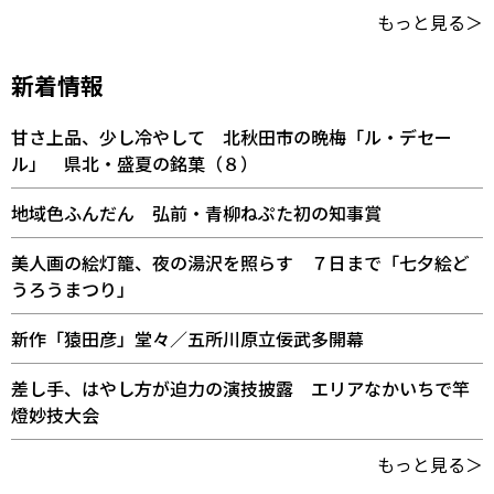
もっと見る＞
新着情報
甘さ上品、少し冷やして 北秋田市の晩梅「ル・デセー
ル」 県北・盛夏の銘菓（８）
地域色ふんだん 弘前・青柳ねぷた初の知事賞
美人画の絵灯籠、夜の湯沢を照らす ７日まで「七夕絵ど
うろうまつり」
新作「猿田彦」堂々／五所川原立佞武多開幕
差し手、はやし方が迫力の演技披露 エリアなかいちで竿
燈妙技大会
もっと見る＞