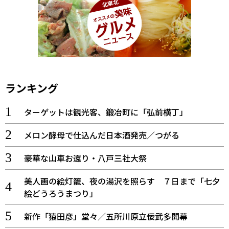
ランキング
ターゲットは観光客、鍛冶町に「弘前横丁」
メロン酵母で仕込んだ日本酒発売／つがる
豪華な山車お還り・八戸三社大祭
美人画の絵灯籠、夜の湯沢を照らす ７日まで「七夕
絵どうろうまつり」
新作「猿田彦」堂々／五所川原立佞武多開幕