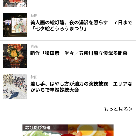
秋田
美人画の絵灯籠、夜の湯沢を照らす ７日まで
「七夕絵どうろうまつり」
青森
新作「猿田彦」堂々／五所川原立佞武多開幕
秋田
差し手、はやし方が迫力の演技披露 エリアな
かいちで竿燈妙技大会
もっと見る＞