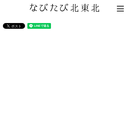
知る一覧
世界遺産
文化・歴史
パワースポット
ミステリー
観る一覧
桜
花
紅葉
楽しむ一覧
まつり・イベント
聖地
おみやげ・特産
道の駅・産直
鉄道
アウトドア・レジャー