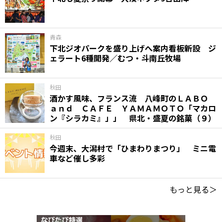
青森
下北ジオパークを盛り上げへ案内看板新設 ジ
ェラート6種開発／むつ・斗南丘牧場
秋田
酒かす風味、フランス流 八峰町のＬＡＢＯ
ａｎｄ ＣＡＦＥ ＹＡＭＡＭＯＴＯ「マカロ
ン『シラカミ』」」 県北・盛夏の銘菓（９）
秋田
今週末、大潟村で「ひまわりまつり」 ミニ電
車など催し多彩
もっと見る＞