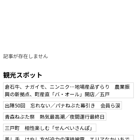
味わう一覧
麺類
ご当地グルメ
酒
スイーツ
癒す一覧
温泉
自然
宿泊
青森県
岩手県
秋田県
記事が存在しません
観光スポット
倉石牛、ナガイモ、ニンニク…地場産品ずらり 農業振
興の新拠点、町産直「バ・オール」開店／五戸
出陣50回 忘れない／パナねぶた幕引き 会員ら涙
青森ねぶた祭 熱気最高潮／夜間運行最終日
三戸町 相性楽しむ「せんべいさんぽ」
差し手、はやし方が迫力の演技披露 エリアなかいちで