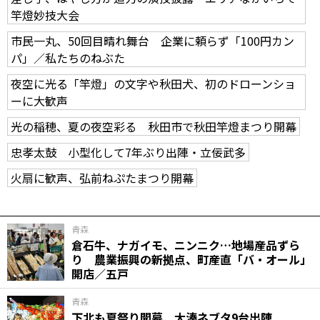
竿燈妙技大会
市民一丸、50回目晴れ舞台 企業に頼らず「100円カン
パ」／私たちのねぶた
夜空に光る「竿燈」の文字や秋田犬、初のドローンショ
ーに大歓声
光の稲穂、夏の夜空彩る 秋田市で秋田竿燈まつり開幕
忠孝太鼓 小型化して7年ぶり出陣・立佞武多
火扇に歓声、弘前ねぷたまつり開幕
青森
倉石牛、ナガイモ、ニンニク…地場産品ずら
り 農業振興の新拠点、町産直「バ・オール」
開店／五戸
青森
下北も夏祭り開幕 大湊ネブタ9台出陣