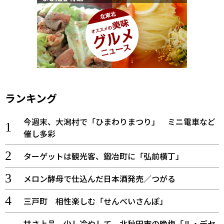
ランキング
今週末、大潟村で「ひまわりまつり」 ミニ電車など
催し多彩
ターゲットは観光客、鍛冶町に「弘前横丁」
メロン酵母で仕込んだ日本酒発売／つがる
三戸町 相性楽しむ「せんべいさんぽ」
甘さ上品、少し冷やして 北秋田市の晩梅「ル・デセ