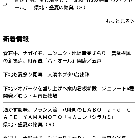
ール」 県北・盛夏の銘菓（８）
もっと見る＞
新着情報
倉石牛、ナガイモ、ニンニク…地場産品ずらり 農業振興
の新拠点、町産直「バ・オール」開店／五戸
下北も夏祭り開幕 大湊ネブタ9台出陣
下北ジオパークを盛り上げへ案内看板新設 ジェラート6種
開発／むつ・斗南丘牧場
酒かす風味、フランス流 八峰町のＬＡＢＯ ａｎｄ Ｃ
ＡＦＥ ＹＡＭＡＭＯＴＯ「マカロン『シラカミ』」」
県北・盛夏の銘菓（９）