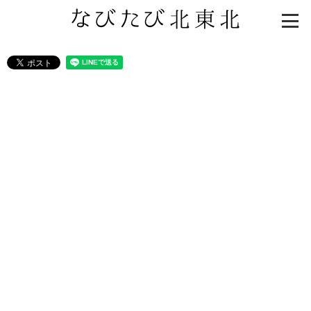
知る一覧
世界遺産
文化・歴史
パワースポット
ミステリー
観る一覧
桜
花
紅葉
楽しむ一覧
まつり・イベント
聖地
おみやげ・特産
道の駅・産直
鉄道
アウトドア・レジャー