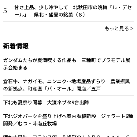
甘さ上品、少し冷やして 北秋田市の晩梅「ル・デセ
ール」 県北・盛夏の銘菓（８）
もっと見る＞
新着情報
ガンダムたちが夏満喫する作品も 三種町でプラモデル展
示会始まる
倉石牛、ナガイモ、ニンニク…地場産品ずらり 農業振興
の新拠点、町産直「バ・オール」開店／五戸
下北も夏祭り開幕 大湊ネブタ9台出陣
下北ジオパークを盛り上げへ案内看板新設 ジェラート6種
開発／むつ・斗南丘牧場