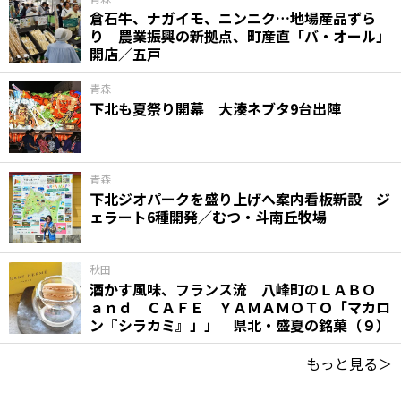
倉石牛、ナガイモ、ニンニク…地場産品ずら
り 農業振興の新拠点、町産直「バ・オール」
開店／五戸
青森
下北も夏祭り開幕 大湊ネブタ9台出陣
青森
下北ジオパークを盛り上げへ案内看板新設 ジ
ェラート6種開発／むつ・斗南丘牧場
秋田
酒かす風味、フランス流 八峰町のＬＡＢＯ
ａｎｄ ＣＡＦＥ ＹＡＭＡＭＯＴＯ「マカロ
ン『シラカミ』」」 県北・盛夏の銘菓（９）
もっと見る＞