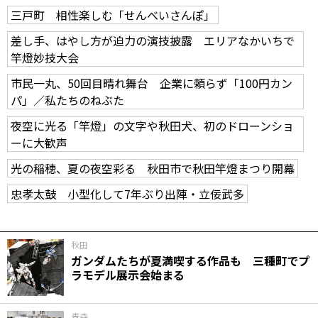
三戸町 相性楽しむ「せんべいさんぽ」
差し手、はやし方が迫力の演技披露 エリアなかいちで
竿燈妙技大会
市民一丸、50回目晴れ舞台 企業に頼らず「100円カン
パ」／私たちのねぶた
夜空に光る「竿燈」の文字や秋田犬、初のドローンショ
ーに大歓声
光の稲穂、夏の夜空彩る 秋田市で秋田竿燈まつり開幕
忠孝太鼓 小型化して7年ぶり出陣・立佞武多
秋田
ガンダムたちが夏満喫する作品も 三種町でプ
ラモデル展示会始まる
青森