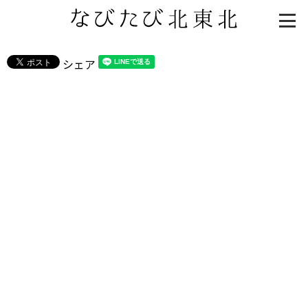
シェア
知る一覧
世界遺産
文化・歴史
パワースポット
ミステリー
観る一覧
桜
花
紅葉
楽しむ一覧
まつり・イベント
聖地
おみやげ・特産
道の駅・産直
鉄道
アウトドア・レジャー