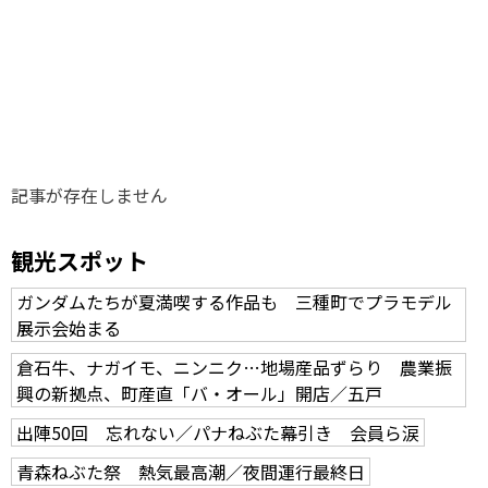
味わう一覧
麺類
ご当地グルメ
酒
スイーツ
癒す一覧
温泉
自然
宿泊
青森県
岩手県
秋田県
記事が存在しません
観光スポット
ガンダムたちが夏満喫する作品も 三種町でプラモデル
展示会始まる
倉石牛、ナガイモ、ニンニク…地場産品ずらり 農業振
興の新拠点、町産直「バ・オール」開店／五戸
出陣50回 忘れない／パナねぶた幕引き 会員ら涙
青森ねぶた祭 熱気最高潮／夜間運行最終日