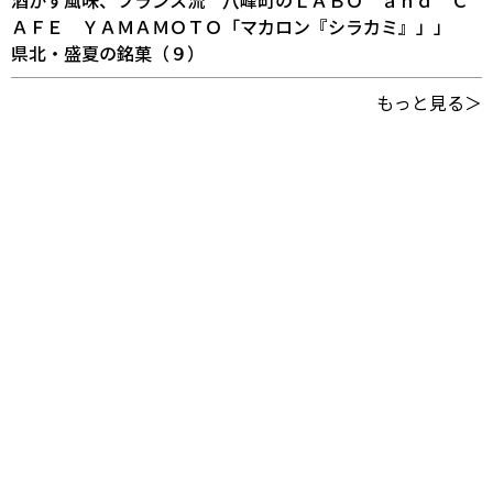
酒かす風味、フランス流 八峰町のＬＡＢＯ ａｎｄ Ｃ
ＡＦＥ ＹＡＭＡＭＯＴＯ「マカロン『シラカミ』」」
県北・盛夏の銘菓（９）
もっと見る＞