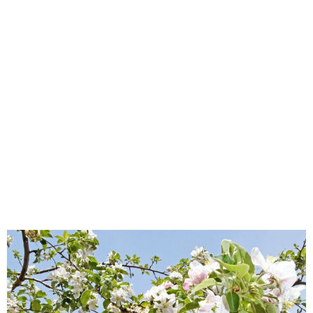
味わう一覧
麺類
ご当地グルメ
酒
スイーツ
癒す一覧
温泉
自然
宿泊
青森県
岩手県
秋田県