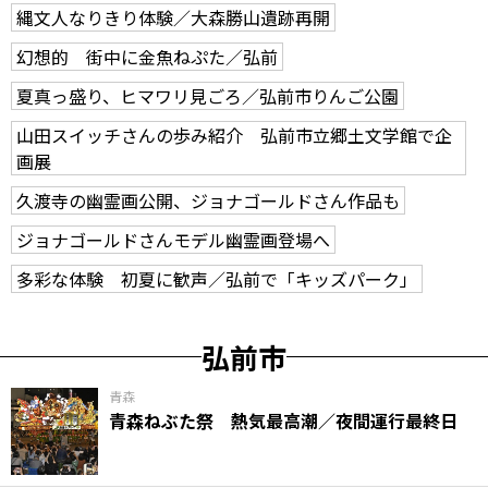
縄文人なりきり体験／大森勝山遺跡再開
幻想的 街中に金魚ねぷた／弘前
夏真っ盛り、ヒマワリ見ごろ／弘前市りんご公園
山田スイッチさんの歩み紹介 弘前市立郷土文学館で企
画展
久渡寺の幽霊画公開、ジョナゴールドさん作品も
ジョナゴールドさんモデル幽霊画登場へ
多彩な体験 初夏に歓声／弘前で「キッズパーク」
弘前市
青森
青森ねぶた祭 熱気最高潮／夜間運行最終日