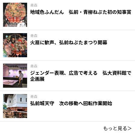
青森
地域色ふんだん 弘前・青柳ねぷた初の知事賞
青森
火扇に歓声、弘前ねぷたまつり開幕
青森
ジェンダー表現、広告で考える 弘大資料館で
企画展
青森
弘前城天守 次の移動へ回転作業開始
もっと見る＞