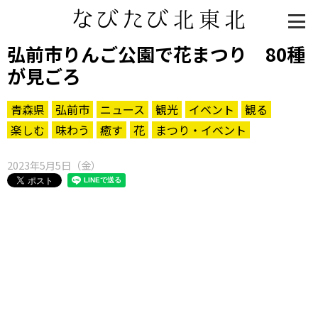
弘前市りんご公園で花まつり 80種
が見ごろ
青森県
弘前市
ニュース
観光
イベント
観る
楽しむ
味わう
癒す
花
まつり・イベント
2023年5月5日（金）
知る一覧
世界遺産
文化・歴史
パワースポット
ミステリー
観る一覧
桜
花
紅葉
楽しむ一覧
まつり・イベント
聖地
おみやげ・特産
道の駅・産直
鉄道
アウトドア・レジャー