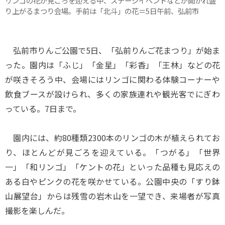
リンゴの花が見ごろを迎える中、ステージイベントなどが開かれ盛
り上がるまつり会場。手前は「北斗」の花＝5日午前、弘前市
弘前市りんご公園で5日、「弘前りんご花まつり」が始ま
った。園内は「ふじ」「金星」「彩香」「王林」などの花
が咲きそろう中、会場にはリンゴに関わる体験コーナーや
飲食ブースが設けられ、多くの家族連れや観光客でにぎわ
っている。7日まで。
園内には、約80種類2300本のリンゴの木が植えられてお
り、ほとんどが見ごろを迎えている。「つがる」「世界
一」「和リンゴ」「ケントの花」といった品種も見応えの
ある白やピンクの花を咲かせている。公園中央の「すり鉢
山展望台」からは残雪の岩木山を一望でき、来場者が写真
撮影を楽しんだ。