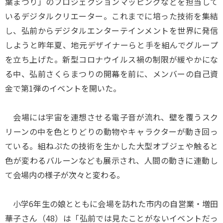
葉まつり」のプロジェクションマッピングなどを担当して
いるデジタルクリエーター。これまでに培った技術を集結
し、弘前からデジタルエンターテインメントを世界に発信
しようと昨年夏、地元デザイナーらと手を組んでグループ
を立ち上げた。新型コロナウイルス禍の制限が緩やかにな
る中、弘前さくらまつりの開幕を前に、メンバーの自己資
金で第1弾のイベントを開いた。
会場には宇宙を連想させる電子音が流れ、壁を覆うスク
リーンの中を色とりどりの動物やキャラクターが動き回っ
ている。組ねぷたの技術を生かした大型オブジェや触ると
色が変わるバルーンなども展示され、人間の動きに連動し
て会場内の様子が次々と変わる。
小学6年生の娘とともに会場を訪れた市内の自営業・増田
華子さん（48）は「弘前では見たことがないイベントだっ