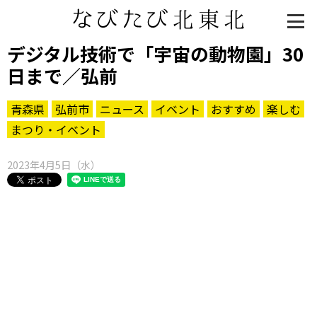
デジタル技術で「宇宙の動物園」30
日まで／弘前
青森県
弘前市
ニュース
イベント
おすすめ
楽しむ
まつり・イベント
2023年4月5日（水）
知る一覧
世界遺産
文化・歴史
パワースポット
ミステリー
観る一覧
桜
花
紅葉
楽しむ一覧
まつり・イベント
聖地
おみやげ・特産
道の駅・産直
鉄道
アウトドア・レジャー