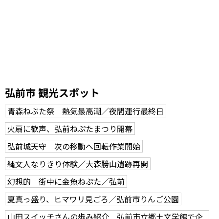
弘前市 観光スポット
青森ねぶた祭 熱気最高潮／夜間運行最終日
火扇に歓声、弘前ねぷたまつり開幕
弘前城天守 次の移動へ回転作業開始
縄文人なりきり体験／大森勝山遺跡再開
幻想的 街中に金魚ねぷた／弘前
夏真っ盛り、ヒマワリ見ごろ／弘前市りんご公園
山田スイッチさんの歩み紹介 弘前市立郷土文学館で企