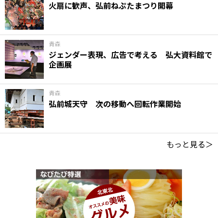
火扇に歓声、弘前ねぷたまつり開幕
青森
ジェンダー表現、広告で考える 弘大資料館で
企画展
青森
弘前城天守 次の移動へ回転作業開始
もっと見る＞