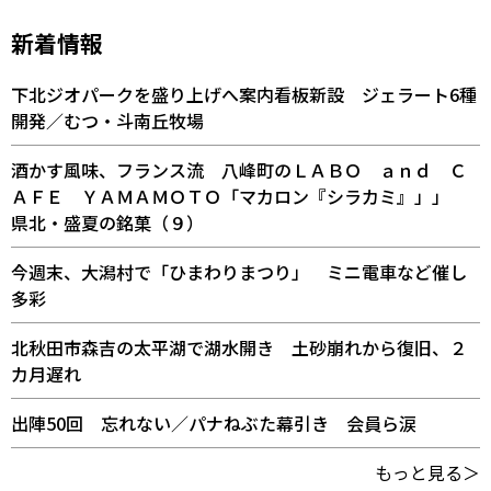
新着情報
下北ジオパークを盛り上げへ案内看板新設 ジェラート6種
開発／むつ・斗南丘牧場
酒かす風味、フランス流 八峰町のＬＡＢＯ ａｎｄ Ｃ
ＡＦＥ ＹＡＭＡＭＯＴＯ「マカロン『シラカミ』」」
県北・盛夏の銘菓（９）
今週末、大潟村で「ひまわりまつり」 ミニ電車など催し
多彩
北秋田市森吉の太平湖で湖水開き 土砂崩れから復旧、２
カ月遅れ
出陣50回 忘れない／パナねぶた幕引き 会員ら涙
もっと見る＞