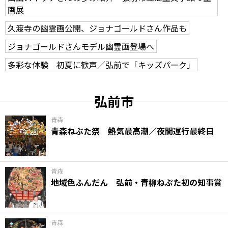
画展
久渡寺の幽霊画公開、ジョナゴールドさん作品も
ジョナゴールドさんモデル幽霊画登場へ
多彩な体験 初夏に歓声／弘前で「キッズパーク」
弘前市
青森
青森ねぶた祭 熱気最高潮／夜間運行最終日
青森
地域色ふんだん 弘前・青柳ねぷた初の知事賞
青森