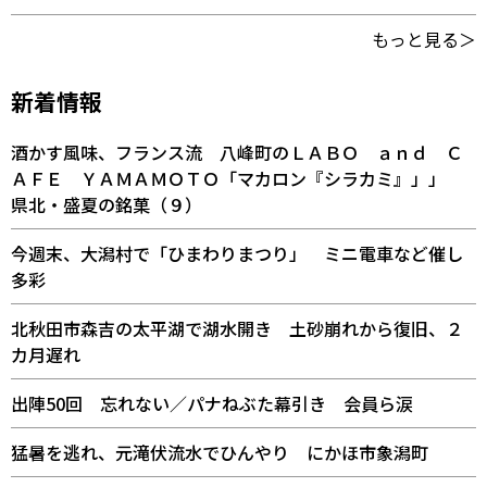
もっと見る＞
新着情報
酒かす風味、フランス流 八峰町のＬＡＢＯ ａｎｄ Ｃ
ＡＦＥ ＹＡＭＡＭＯＴＯ「マカロン『シラカミ』」」
県北・盛夏の銘菓（９）
今週末、大潟村で「ひまわりまつり」 ミニ電車など催し
多彩
北秋田市森吉の太平湖で湖水開き 土砂崩れから復旧、２
カ月遅れ
出陣50回 忘れない／パナねぶた幕引き 会員ら涙
猛暑を逃れ、元滝伏流水でひんやり にかほ市象潟町