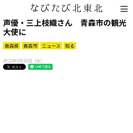
声優・三上枝織さん 青森市の観光
大使に
青森県
青森市
ニュース
知る
2022年5月25日（水）
知る一覧
世界遺産
文化・歴史
パワースポット
ミステリー
観る一覧
桜
花
紅葉
楽しむ一覧
まつり・イベント
聖地
おみやげ・特産
道の駅・産直
鉄道
アウトドア・レジャー