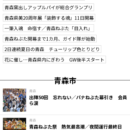
青森窯出しアップルパイが総合グランプリ
青森県美20周年展「装飾する魂」11日開幕
一筆入魂 命宿す／青森ねぶた「目入れ」
青森ねぶた開幕まで1カ月、ガイド隊が始動
2日連続夏日の青森 チューリップ色とりどり
花に催し…青森県内にぎわう GW後半スタート
青森市
青森
出陣50回 忘れない／パナねぶた幕引き 会員
ら涙
青森
青森ねぶた祭 熱気最高潮／夜間運行最終日