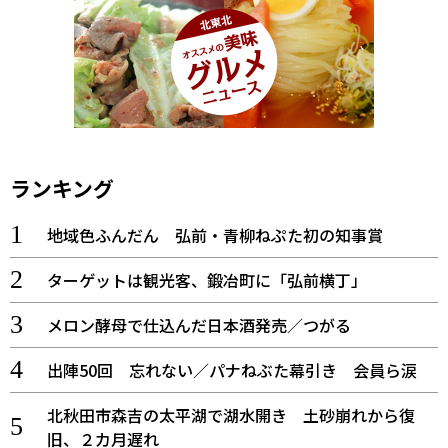
ランキング
地域色ふんだん 弘前・青柳ねぷた初の知事賞
ターゲットは観光客、鍛冶町に「弘前横丁」
メロン酵母で仕込んだ日本酒発売／つがる
出陣50回 忘れない／パナねぶた幕引き 会員ら涙
北秋田市森吉の太平湖で湖水開き 土砂崩れから復
旧、２カ月遅れ