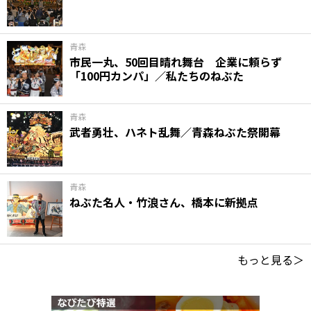
青森
市民一丸、50回目晴れ舞台 企業に頼らず
「100円カンパ」／私たちのねぶた
青森
武者勇壮、ハネト乱舞／青森ねぶた祭開幕
青森
ねぶた名人・竹浪さん、橋本に新拠点
もっと見る＞