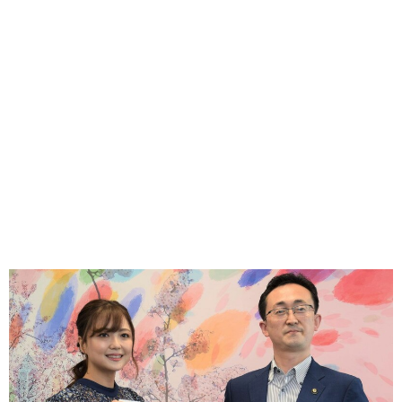
味わう一覧
麺類
ご当地グルメ
酒
スイーツ
癒す一覧
温泉
自然
宿泊
青森県
岩手県
秋田県