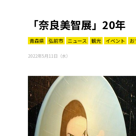
「奈良美智展」20年
青森県
弘前市
ニュース
観光
イベント
お
2022年5月11日（水）
知る一覧
世界遺産
文化・歴史
パワースポット
ミステリー