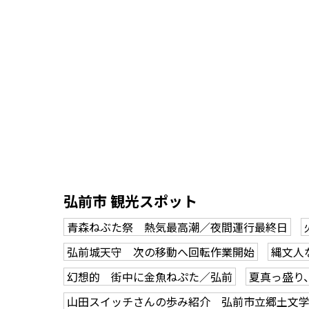
弘前市 観光スポット
青森ねぶた祭 熱気最高潮／夜間運行最終日
弘前城天守 次の移動へ回転作業開始
縄文人
幻想的 街中に金魚ねぷた／弘前
夏真っ盛り
山田スイッチさんの歩み紹介 弘前市立郷土文