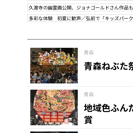
久渡寺の幽霊画公開、ジョナゴールドさん作品
多彩な体験 初夏に歓声／弘前で「キッズパー
青森
青森ねぶた
青森
地域色ふん
賞