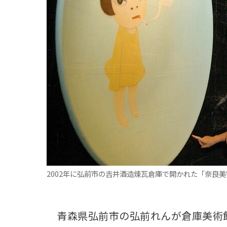
観る一覧
桜
花
紅葉
楽しむ一覧
まつり・イベント
聖地
おみやげ・特産
道の駅・産直
鉄道
アウトドア・レジャー
味わう一覧
麺類
ご当地グルメ
酒
スイーツ
癒す一覧
温泉
自然
宿泊
青森県
岩手県
秋田県
2002年に弘前市の吉井酒造煉瓦倉庫で開かれた「奈良
青森県弘前市の弘前れんが倉庫美術館