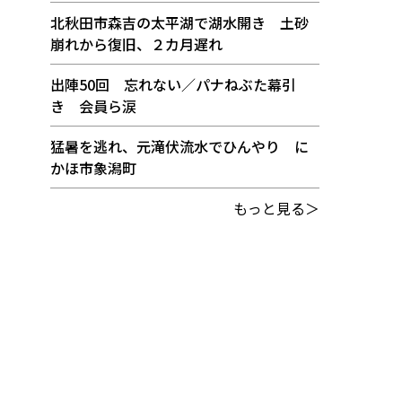
北秋田市森吉の太平湖で湖水開き 土砂
崩れから復旧、２カ月遅れ
出陣50回 忘れない／パナねぶた幕引
き 会員ら涙
猛暑を逃れ、元滝伏流水でひんやり に
かほ市象潟町
もっと見る＞