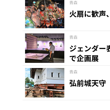
青森
火扇に歓声
青森
ジェンダー
で企画展
青森
弘前城天守