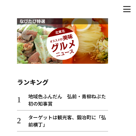
ランキング
地域色ふんだん 弘前・青柳ねぷた
初の知事賞
ターゲットは観光客、鍛冶町に「弘
前横丁」