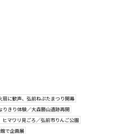
火扇に歓声、弘前ねぷたまつり開幕
なりきり体験／大森勝山遺跡再開
、ヒマワリ見ごろ／弘前市りんご公園
学館で企画展