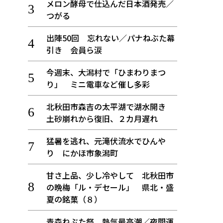
メロン酵母で仕込んだ日本酒発売／
つがる
出陣50回 忘れない／パナねぶた幕
引き 会員ら涙
今週末、大潟村で「ひまわりまつ
り」 ミニ電車など催し多彩
北秋田市森吉の太平湖で湖水開き
土砂崩れから復旧、２カ月遅れ
猛暑を逃れ、元滝伏流水でひんや
り にかほ市象潟町
甘さ上品、少し冷やして 北秋田市
の晩梅「ル・デセール」 県北・盛
夏の銘菓（８）
青森ねぶた祭 熱気最高潮／夜間運