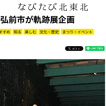
 弘前市が軌跡展企画
すすめ
知る
楽しむ
文化・歴史
まつり・イベント