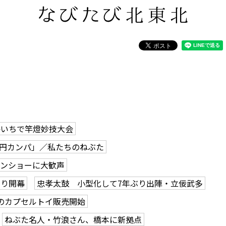
かいちで竿燈妙技大会
0円カンパ」／私たちのねぶた
ーンショーに大歓声
つり開幕
忠孝太鼓 小型化して7年ぶり出陣・立佞武多
のカプセルトイ販売開始
ねぶた名人・竹浪さん、橋本に新拠点