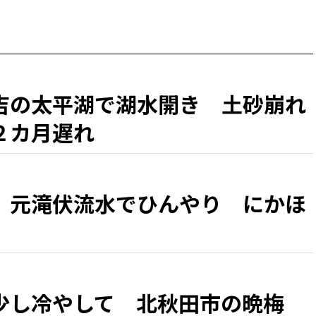
吉の太平湖で湖水開き 土砂崩れ
２カ月遅れ
、元滝伏流水でひんやり にかほ
少し冷やして 北秋田市の晩梅