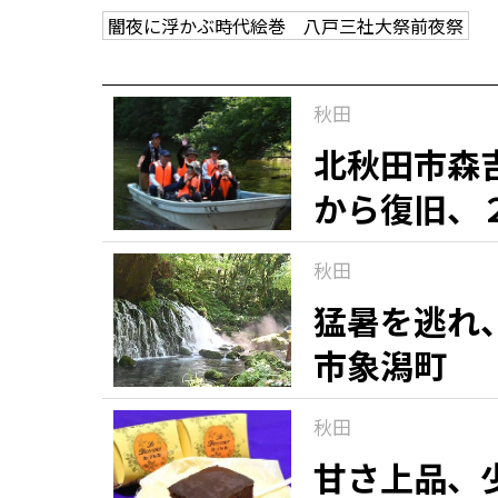
闇夜に浮かぶ時代絵巻 八戸三社大祭前夜祭
観る一覧
桜
花
紅葉
秋田
楽しむ一覧
まつり・イベント
聖地
おみやげ・特産
道の駅・産直
鉄道
アウトドア・レジャー
北秋田市森
から復旧、
味わう一覧
麺類
ご当地グルメ
酒
スイーツ
秋田
癒す一覧
温泉
自然
宿泊
猛暑を逃れ
市象潟町
青森県
岩手県
秋田県
秋田
甘さ上品、