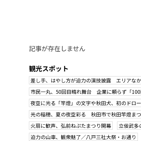
記事が存在しません
観光スポット
差し手、はやし方が迫力の演技披露 エリアな
市民一丸、50回目晴れ舞台 企業に頼らず「10
夜空に光る「竿燈」の文字や秋田犬、初のドロ
光の稲穂、夏の夜空彩る 秋田市で秋田竿燈ま
火扇に歓声、弘前ねぷたまつり開幕
立佞武多
知る一覧
世界遺産
文化・歴史
パワースポット
ミステリー
迫力の山車、観衆魅了／八戸三社大祭・お通り