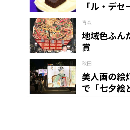
「ル・デセ
青森
地域色ふん
賞
秋田
美人画の絵
で「七夕絵