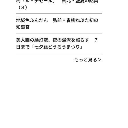
梅「ル・デセール」 県北・盛夏の銘菓
（８）
地域色ふんだん 弘前・青柳ねぷた初の
知事賞
美人画の絵灯籠、夜の湯沢を照らす ７
日まで「七夕絵どうろうまつり」
もっと見る＞