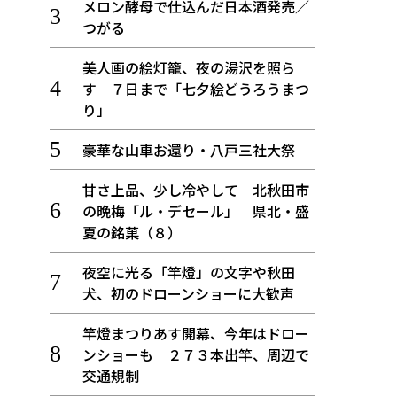
メロン酵母で仕込んだ日本酒発売／
つがる
美人画の絵灯籠、夜の湯沢を照ら
す ７日まで「七夕絵どうろうまつ
り」
豪華な山車お還り・八戸三社大祭
甘さ上品、少し冷やして 北秋田市
の晩梅「ル・デセール」 県北・盛
夏の銘菓（８）
夜空に光る「竿燈」の文字や秋田
犬、初のドローンショーに大歓声
竿燈まつりあす開幕、今年はドロー
ンショーも ２７３本出竿、周辺で
交通規制