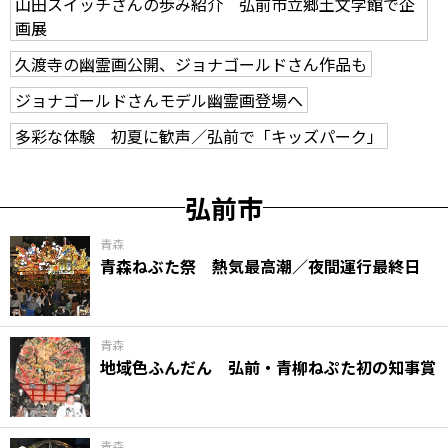
山田スイッチさんの歩み紹介 弘前市立郷土文学館で企
画展
久渡寺の幽霊画公開、ジョナゴールドさん作品も
ジョナゴールドさんモデル幽霊画登場へ
多彩な体験 初夏に歓声／弘前で「キッズパーク」
弘前市
青森
青森ねぶた祭 熱気最高潮／夜間運行最終日
青森
地域色ふんだん 弘前・青柳ねぷた初の知事賞
青森