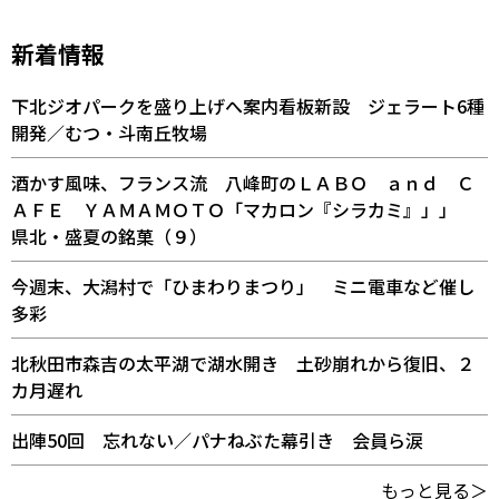
新着情報
下北ジオパークを盛り上げへ案内看板新設 ジェラート6種
開発／むつ・斗南丘牧場
酒かす風味、フランス流 八峰町のＬＡＢＯ ａｎｄ Ｃ
ＡＦＥ ＹＡＭＡＭＯＴＯ「マカロン『シラカミ』」」
県北・盛夏の銘菓（９）
今週末、大潟村で「ひまわりまつり」 ミニ電車など催し
多彩
北秋田市森吉の太平湖で湖水開き 土砂崩れから復旧、２
カ月遅れ
出陣50回 忘れない／パナねぶた幕引き 会員ら涙
もっと見る＞