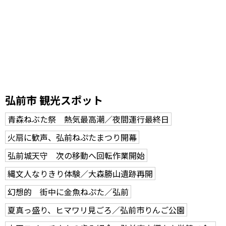
弘前市 観光スポット
青森ねぶた祭 熱気最高潮／夜間運行最終日
火扇に歓声、弘前ねぷたまつり開幕
弘前城天守 次の移動へ回転作業開始
縄文人なりきり体験／大森勝山遺跡再開
幻想的 街中に金魚ねぷた／弘前
夏真っ盛り、ヒマワリ見ごろ／弘前市りんご公園