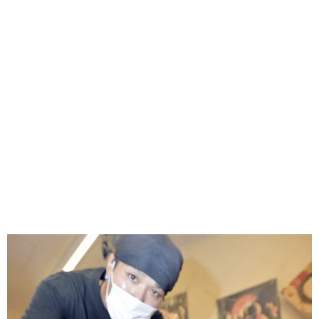
味わう一覧
麺類
ご当地グルメ
酒
スイーツ
癒す一覧
温泉
自然
宿泊
青森県
岩手県
秋田県