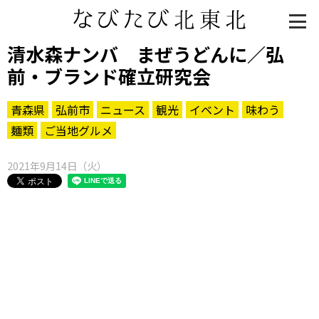
清水森ナンバ まぜうどんに／弘
前・ブランド確立研究会
青森県
弘前市
ニュース
観光
イベント
味わう
麺類
ご当地グルメ
2021年9月14日（火）
知る一覧
世界遺産
文化・歴史
パワースポット
ミステリー
観る一覧
桜
花
紅葉
楽しむ一覧
まつり・イベント
聖地
おみやげ・特産
道の駅・産直
鉄道
アウトドア・レジャー