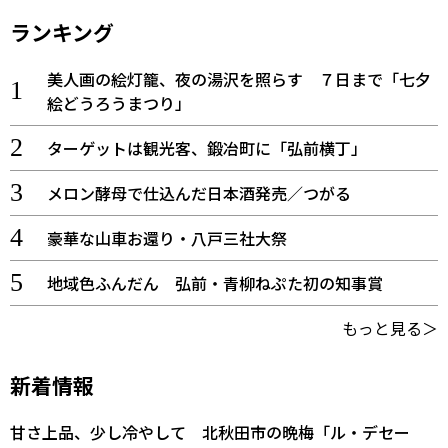
ランキング
美人画の絵灯籠、夜の湯沢を照らす ７日まで「七夕
絵どうろうまつり」
ターゲットは観光客、鍛冶町に「弘前横丁」
メロン酵母で仕込んだ日本酒発売／つがる
豪華な山車お還り・八戸三社大祭
地域色ふんだん 弘前・青柳ねぷた初の知事賞
もっと見る＞
新着情報
甘さ上品、少し冷やして 北秋田市の晩梅「ル・デセー