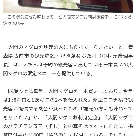
「この機会にぜひ味わって」と大間マグロお刺身定食を手にPRする
佐々木店長
大間のマグロを地元の人にも食べてもらいたい－と、青
森県弘前市の観光施設・津軽藩ねぷた村（中村元彦理事
長）は、ふだんは予約の観光客に出している一本買いの大
間マグロの限定メニューを提供している。
同施設では毎年、大間マグロを一本買いしており、今年
は158キロと126キロの2本を仕入れた。新型コロナ禍で観
光客に提供する機会が減ったため「地元の方にも味わって
もらいたい」と、「大間マグロお刺身定食」「大間マグロ
のバラチラシ寿司（ずし）と中華そばセット」を共に、採
算度外視の1100円（税込み）で提供している。それぞれ一