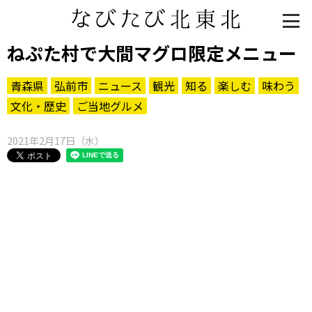
ねぷた村で大間マグロ限定メニュー
青森県
弘前市
ニュース
観光
知る
楽しむ
味わう
文化・歴史
ご当地グルメ
2021年2月17日（水）
知る一覧
世界遺産
文化・歴史
パワースポット
ミステリー
観る一覧
桜
花
紅葉
楽しむ一覧
まつり・イベント
聖地
おみやげ・特産
道の駅・産直
鉄道
アウトドア・レジャー