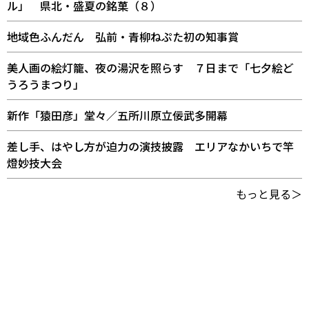
ル」 県北・盛夏の銘菓（８）
地域色ふんだん 弘前・青柳ねぷた初の知事賞
美人画の絵灯籠、夜の湯沢を照らす ７日まで「七夕絵ど
うろうまつり」
新作「猿田彦」堂々／五所川原立佞武多開幕
差し手、はやし方が迫力の演技披露 エリアなかいちで竿
燈妙技大会
もっと見る＞