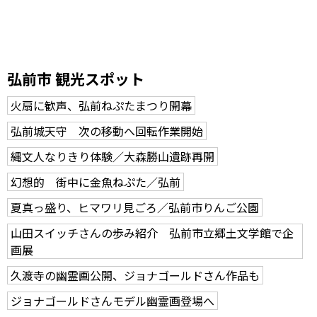
弘前市 観光スポット
火扇に歓声、弘前ねぷたまつり開幕
弘前城天守 次の移動へ回転作業開始
縄文人なりきり体験／大森勝山遺跡再開
幻想的 街中に金魚ねぷた／弘前
夏真っ盛り、ヒマワリ見ごろ／弘前市りんご公園
山田スイッチさんの歩み紹介 弘前市立郷土文学館で企
画展
久渡寺の幽霊画公開、ジョナゴールドさん作品も
ジョナゴールドさんモデル幽霊画登場へ