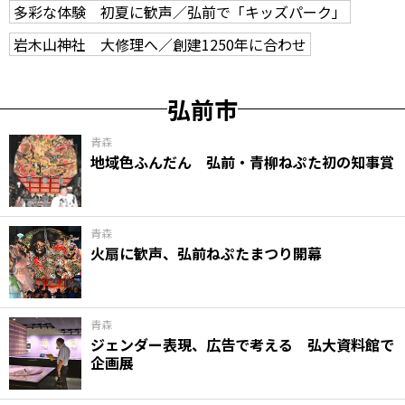
多彩な体験 初夏に歓声／弘前で「キッズパーク」
岩木山神社 大修理へ／創建1250年に合わせ
弘前市
青森
地域色ふんだん 弘前・青柳ねぷた初の知事賞
青森
火扇に歓声、弘前ねぷたまつり開幕
青森
ジェンダー表現、広告で考える 弘大資料館で
企画展