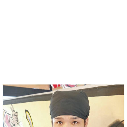
味わう一覧
麺類
ご当地グルメ
酒
スイーツ
癒す一覧
温泉
自然
宿泊
青森県
岩手県
秋田県