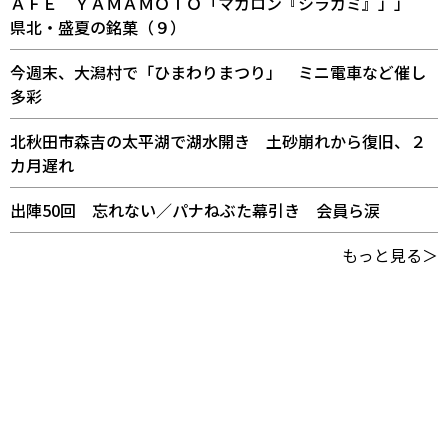
ＡＦＥ ＹＡＭＡＭＯＴＯ「マカロン『シラカミ』」」
県北・盛夏の銘菓（９）
今週末、大潟村で「ひまわりまつり」 ミニ電車など催し
多彩
北秋田市森吉の太平湖で湖水開き 土砂崩れから復旧、２
カ月遅れ
出陣50回 忘れない／パナねぶた幕引き 会員ら涙
もっと見る＞