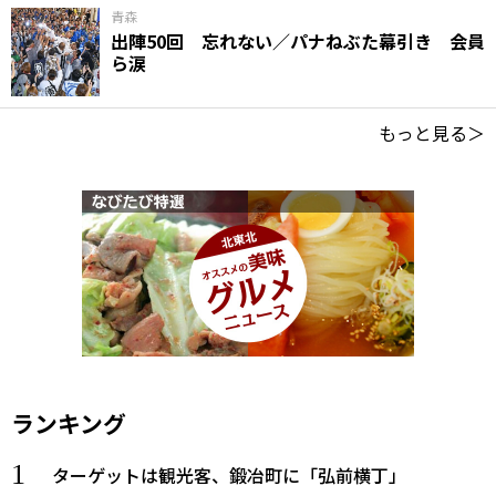
青森
出陣50回 忘れない／パナねぶた幕引き 会員
ら涙
もっと見る＞
ランキング
ターゲットは観光客、鍛冶町に「弘前横丁」