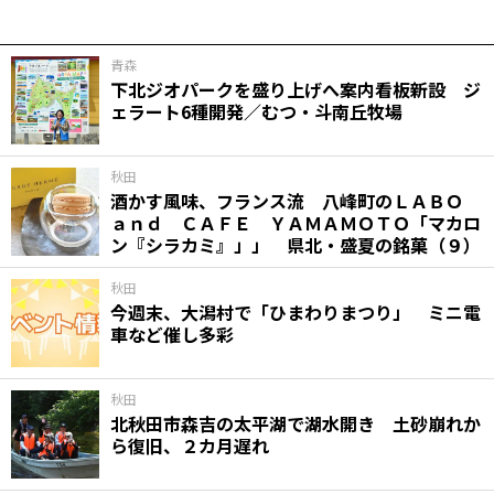
青森
下北ジオパークを盛り上げへ案内看板新設 ジ
ェラート6種開発／むつ・斗南丘牧場
秋田
酒かす風味、フランス流 八峰町のＬＡＢＯ
ａｎｄ ＣＡＦＥ ＹＡＭＡＭＯＴＯ「マカロ
ン『シラカミ』」」 県北・盛夏の銘菓（９）
秋田
今週末、大潟村で「ひまわりまつり」 ミニ電
車など催し多彩
秋田
北秋田市森吉の太平湖で湖水開き 土砂崩れか
ら復旧、２カ月遅れ