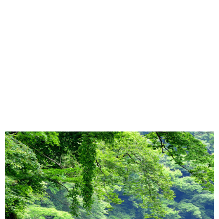
味わう一覧
麺類
ご当地グルメ
酒
スイーツ
癒す一覧
温泉
自然
宿泊
青森県
岩手県
秋田県