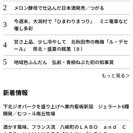
メロン酵母で仕込んだ日本酒発売／つがる
今週末、大潟村で「ひまわりまつり」 ミニ電車など
催し多彩
甘さ上品、少し冷やして 北秋田市の晩梅「ル・デセ
ール」 県北・盛夏の銘菓（８）
地域色ふんだん 弘前・青柳ねぷた初の知事賞
もっと見る＞
新着情報
下北ジオパークを盛り上げへ案内看板新設 ジェラート6種
開発／むつ・斗南丘牧場
酒かす風味、フランス流 八峰町のＬＡＢＯ ａｎｄ Ｃ