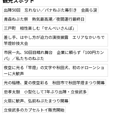
観光スポット
出陣50回 忘れない／パナねぶた幕引き 会員ら涙
青森ねぶた祭 熱気最高潮／夜間運行最終日
三戸町 相性楽しむ「せんべいさんぽ」
差し手、はやし方が迫力の演技披露 エリアなかいちで
竿燈妙技大会
市民一丸、50回目晴れ舞台 企業に頼らず「100円カン
パ」／私たちのねぶた
夜空に光る「竿燈」の文字や秋田犬、初のドローンショ
ーに大歓声
光の稲穂、夏の夜空彩る 秋田市で秋田竿燈まつり開幕
忠孝太鼓 小型化して7年ぶり出陣・立佞武多
火扇に歓声、弘前ねぷたまつり開幕
立佞武多のカプセルトイ販売開始