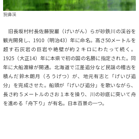
猊鼻渓
旧長坂村村長佐藤猊巌（げいがん）らが砂鉄川の渓谷を
観光開発し、1910（明治43）年に命名。高さ50メートルを
超す石灰岩の巨岩や絶壁が約２キロにわたって続く。
1925（大正14）年に本県で初の国の名勝に指定された。同
年に大船渡線が開通。北海道で江差追分など民謡の稽古を
積んだ鈴木朗月（ろうげつ）が、地元有志と「げいび追
分」を完成させた。船頭が「げいび追分」を歌いながら、
長さ約５メートルのさお１本を操り、川の砂底に突いて舟
を進める「舟下り」が有名。日本百景の一つ。