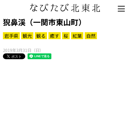
猊鼻渓（一関市東山町）
岩手県
観光
観る
癒す
桜
紅葉
自然
2019年3月31日（日）
知る一覧
世界遺産
文化・歴史
パワースポット
ミステリー
観る一覧
桜
花
紅葉
楽しむ一覧
まつり・イベント
聖地
おみやげ・特産
道の駅・産直
鉄道
アウトドア・レジャー