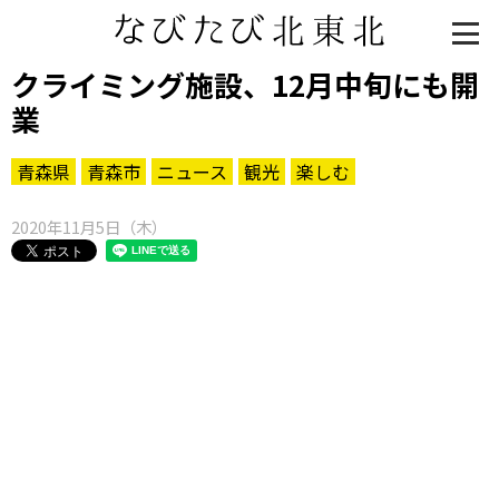
クライミング施設、12月中旬にも開
業
青森県
青森市
ニュース
観光
楽しむ
2020年11月5日（木）
知る一覧
世界遺産
文化・歴史
パワースポット
ミステリー
観る一覧
桜
花
紅葉
楽しむ一覧
まつり・イベント
聖地
おみやげ・特産
道の駅・産直
鉄道
アウトドア・レジャー