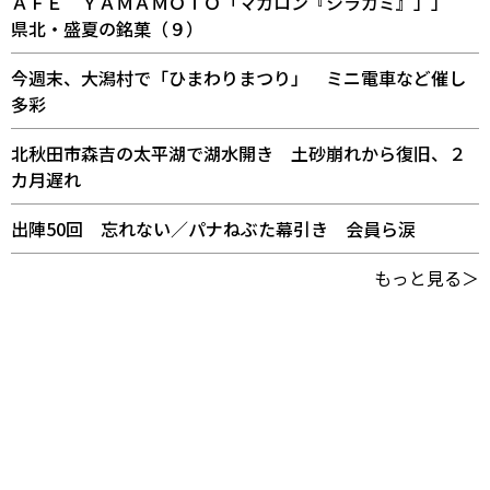
ＡＦＥ ＹＡＭＡＭＯＴＯ「マカロン『シラカミ』」」
県北・盛夏の銘菓（９）
今週末、大潟村で「ひまわりまつり」 ミニ電車など催し
多彩
北秋田市森吉の太平湖で湖水開き 土砂崩れから復旧、２
カ月遅れ
出陣50回 忘れない／パナねぶた幕引き 会員ら涙
もっと見る＞