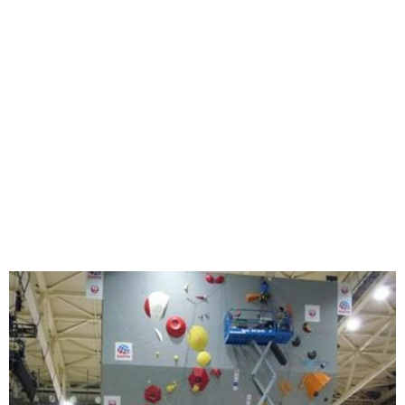
味わう一覧
麺類
ご当地グルメ
酒
スイーツ
癒す一覧
温泉
自然
宿泊
青森県
岩手県
秋田県