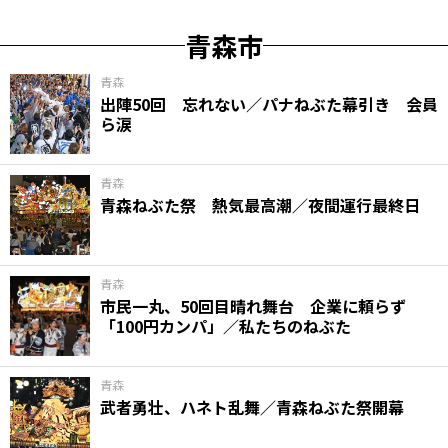
青森市
青森
出陣50回 忘れない／パナねぶた幕引き 会員
ら涙
青森
青森ねぶた祭 熱気最高潮／夜間運行最終日
青森
市民一丸、50回目晴れ舞台 企業に頼らず
「100円カンパ」／私たちのねぶた
青森
武者勇壮、ハネト乱舞／青森ねぶた祭開幕