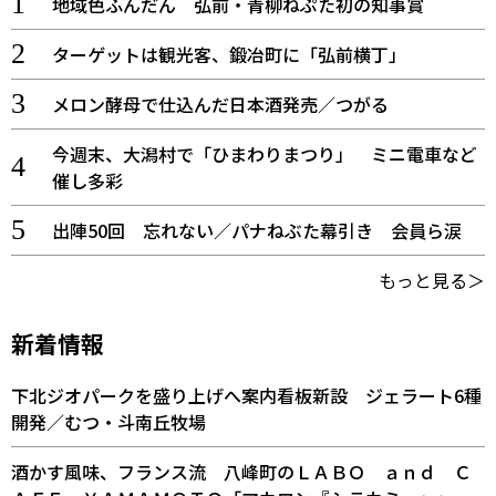
地域色ふんだん 弘前・青柳ねぷた初の知事賞
ターゲットは観光客、鍛冶町に「弘前横丁」
メロン酵母で仕込んだ日本酒発売／つがる
今週末、大潟村で「ひまわりまつり」 ミニ電車など
催し多彩
出陣50回 忘れない／パナねぶた幕引き 会員ら涙
もっと見る＞
新着情報
下北ジオパークを盛り上げへ案内看板新設 ジェラート6種
開発／むつ・斗南丘牧場
酒かす風味、フランス流 八峰町のＬＡＢＯ ａｎｄ Ｃ