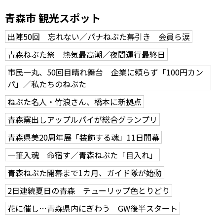
青森市 観光スポット
出陣50回 忘れない／パナねぶた幕引き 会員ら涙
青森ねぶた祭 熱気最高潮／夜間運行最終日
市民一丸、50回目晴れ舞台 企業に頼らず「100円カン
パ」／私たちのねぶた
ねぶた名人・竹浪さん、橋本に新拠点
青森窯出しアップルパイが総合グランプリ
青森県美20周年展「装飾する魂」11日開幕
一筆入魂 命宿す／青森ねぶた「目入れ」
青森ねぶた開幕まで1カ月、ガイド隊が始動
2日連続夏日の青森 チューリップ色とりどり
花に催し…青森県内にぎわう GW後半スタート