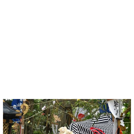
味わう一覧
麺類
ご当地グルメ
酒
スイーツ
癒す一覧
温泉
自然
宿泊
青森県
岩手県
秋田県