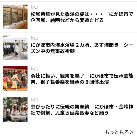
秋田
松尾芭蕉が見た象潟の姿は・・・ にかほ市で
企画展、絵画などから変遷たどる
秋田
にかほ市内海水浴場２カ所、あす海開き シー
ズン中の無事故祈願
秋田
勇壮に舞い、観衆を魅了 にかほ市で伝承芸能
祭、獅子舞番楽を継承の８団体出演
秋田
息ぴったりに伝統の舞奉納 にかほ市・金峰神
社で例祭、児童ら延命長寿など願う
もっと見る＞