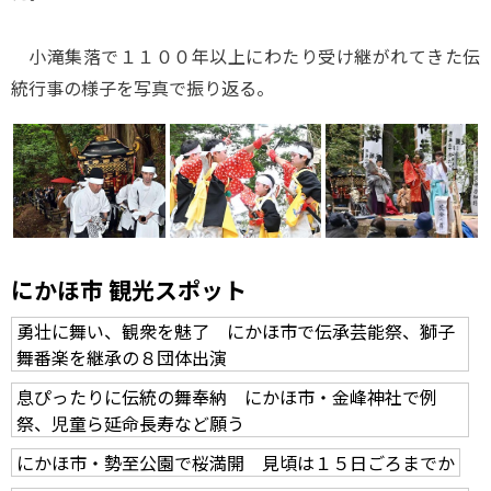
小滝集落で１１００年以上にわたり受け継がれてきた伝
統行事の様子を写真で振り返る。
にかほ市 観光スポット
勇壮に舞い、観衆を魅了 にかほ市で伝承芸能祭、獅子
舞番楽を継承の８団体出演
息ぴったりに伝統の舞奉納 にかほ市・金峰神社で例
祭、児童ら延命長寿など願う
にかほ市・勢至公園で桜満開 見頃は１５日ごろまでか