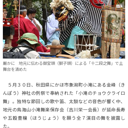
厳かに 地元に伝わる御宝頭（獅子頭）による「十二段之舞」で土
舞台を清めた
５月３０日、秋田県にかほ市象潟町小滝にある金峰（き
んぽう）神社の例祭で奉納された「小滝のチョウクライロ
舞」。独特な節回しの歌や笛、太鼓などの音色が響く中、
地元の鳥海山小滝舞楽保存会（吉川栄一会長）が延命長寿
や五穀豊穣（ほうじょう）を願う全７演目の舞を披露し
た。