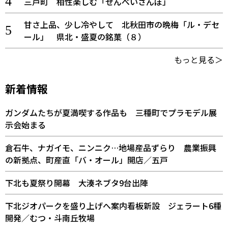
三戸町 相性楽しむ「せんべいさんぽ」
甘さ上品、少し冷やして 北秋田市の晩梅「ル・デセ
ール」 県北・盛夏の銘菓（８）
もっと見る＞
新着情報
ガンダムたちが夏満喫する作品も 三種町でプラモデル展
示会始まる
倉石牛、ナガイモ、ニンニク…地場産品ずらり 農業振興
の新拠点、町産直「バ・オール」開店／五戸
下北も夏祭り開幕 大湊ネブタ9台出陣
下北ジオパークを盛り上げへ案内看板新設 ジェラート6種
開発／むつ・斗南丘牧場