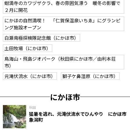
蚶満寺のカワヅザクラ、春の雰囲気漂う 暖冬の影響で
２月に開花
にかほの自然満喫！ 「仁賀保温泉いちゑ」にグランピ
ング施設オープン
白瀬南極探検隊記念館（にかほ市）
土田牧場（にかほ市）
鳥海山・飛島ジオパーク（秋田県にかほ市／由利本荘
市）
元滝伏流水（にかほ市）
獅子ケ鼻湿原（にかほ市）
にかほ市
秋田
猛暑を逃れ、元滝伏流水でひんやり にかほ市
象潟町