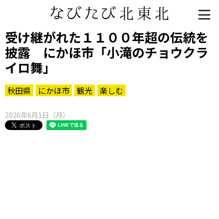
受け継がれた１１００年超の伝統を
披露 にかほ市「小滝のチョウクラ
イロ舞」
秋田県
にかほ市
観光
楽しむ
2026年6月1日（月）
知る一覧
世界遺産
文化・歴史
パワースポット
ミステリー
観る一覧
桜
花
紅葉
楽しむ一覧
まつり・イベント
聖地
おみやげ・特産
道の駅・産直
鉄道
アウトドア・レジャー