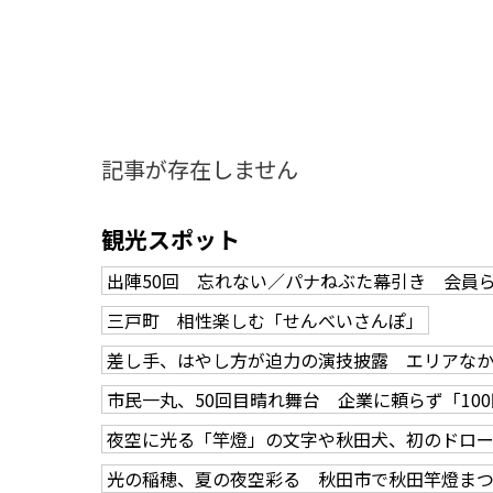
記事が存在しません
観光スポット
出陣50回 忘れない／パナねぶた幕引き 会員
三戸町 相性楽しむ「せんべいさんぽ」
差し手、はやし方が迫力の演技披露 エリアな
市民一丸、50回目晴れ舞台 企業に頼らず「10
夜空に光る「竿燈」の文字や秋田犬、初のドロ
知る一覧
世界遺産
文化・歴史
パワースポット
ミステリー
光の稲穂、夏の夜空彩る 秋田市で秋田竿燈ま