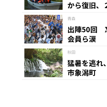
から復旧、
青森
出陣50回
会員ら涙
秋田
猛暑を逃れ
市象潟町