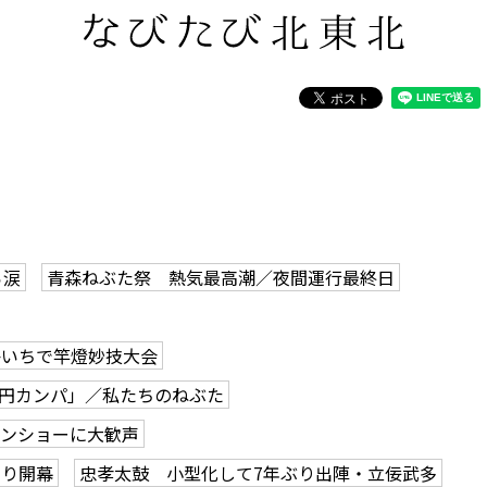
ら涙
青森ねぶた祭 熱気最高潮／夜間運行最終日
かいちで竿燈妙技大会
0円カンパ」／私たちのねぶた
ーンショーに大歓声
つり開幕
忠孝太鼓 小型化して7年ぶり出陣・立佞武多