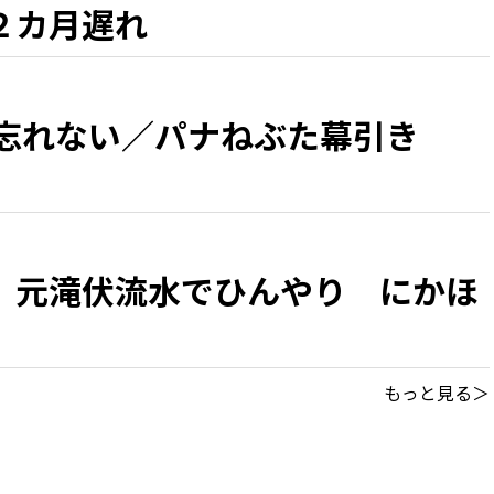
２カ月遅れ
 忘れない／パナねぶた幕引き
、元滝伏流水でひんやり にかほ
もっと見る＞