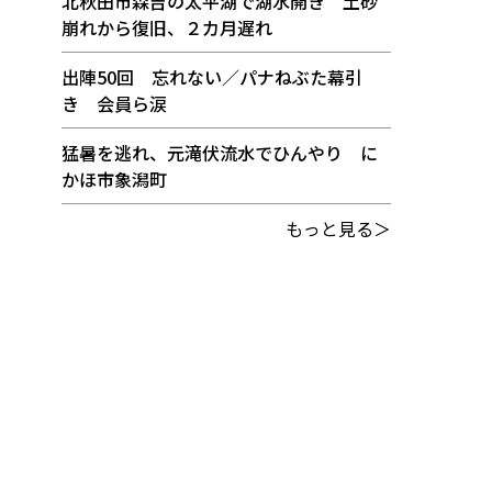
北秋田市森吉の太平湖で湖水開き 土砂
崩れから復旧、２カ月遅れ
出陣50回 忘れない／パナねぶた幕引
き 会員ら涙
猛暑を逃れ、元滝伏流水でひんやり に
かほ市象潟町
もっと見る＞