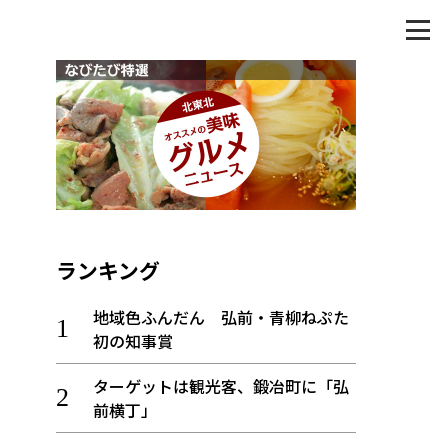
ランキング
地域色ふんだん 弘前・青柳ねぷた
初の知事賞
ターゲットは観光客、鍛冶町に「弘
前横丁」