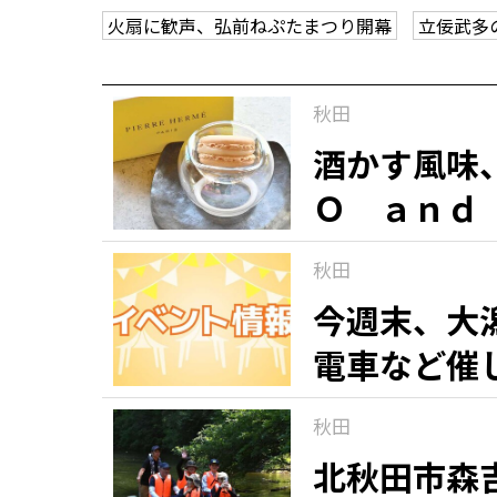
火扇に歓声、弘前ねぷたまつり開幕
立佞武多
観る一覧
桜
花
紅葉
秋田
楽しむ一覧
まつり・イベント
聖地
おみやげ・特産
道の駅・産直
鉄道
アウトドア・レジャー
酒かす風味
Ｏ ａｎｄ
味わう一覧
麺類
ご当地グルメ
酒
スイーツ
「マカロン
秋田
銘菓（９）
癒す一覧
温泉
自然
宿泊
今週末、大
電車など催
青森県
岩手県
秋田県
秋田
北秋田市森