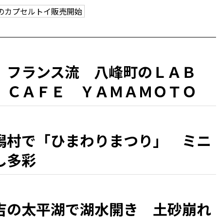
のカプセルトイ販売開始
、フランス流 八峰町のＬＡＢ
 ＣＡＦＥ ＹＡＭＡＭＯＴＯ
『シラカミ』」」 県北・盛夏の
潟村で「ひまわりまつり」 ミニ
し多彩
吉の太平湖で湖水開き 土砂崩れ