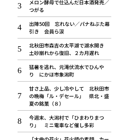
メロン酵母で仕込んだ日本酒発売／
つがる
出陣50回 忘れない／パナねぶた幕
引き 会員ら涙
北秋田市森吉の太平湖で湖水開き
土砂崩れから復旧、２カ月遅れ
猛暑を逃れ、元滝伏流水でひんや
り にかほ市象潟町
甘さ上品、少し冷やして 北秋田市
の晩梅「ル・デセール」 県北・盛
夏の銘菓（８）
今週末、大潟村で「ひまわりまつ
り」 ミニ電車など催し多彩
「大曲の花火」花火師の素顔、カー