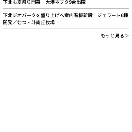
下北も夏祭り開幕 大湊ネブタ9台出陣
下北ジオパークを盛り上げへ案内看板新設 ジェラート6種
開発／むつ・斗南丘牧場
もっと見る＞