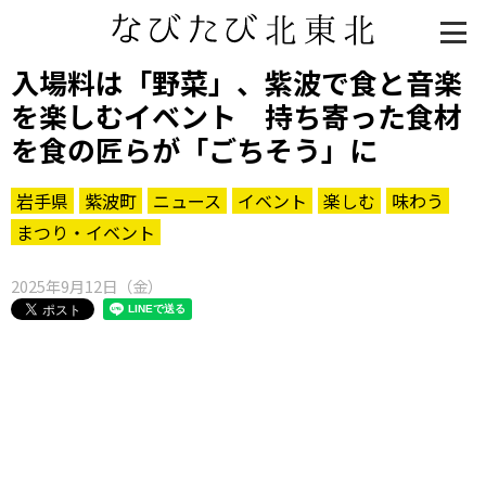
入場料は「野菜」、紫波で食と音楽
を楽しむイベント 持ち寄った食材
を食の匠らが「ごちそう」に
岩手県
紫波町
ニュース
イベント
楽しむ
味わう
まつり・イベント
2025年9月12日（金）
知る一覧
世界遺産
文化・歴史
パワースポット
ミステリー
観る一覧
桜
花
紅葉
楽しむ一覧
まつり・イベント
聖地
おみやげ・特産
道の駅・産直
鉄道
アウトドア・レジャー