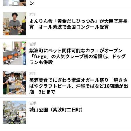
ン
岩手
よんりん舎「黄金だしひっつみ」が大臣官房長
賞 オール紫波で全国コンクール受賞
岩手
紫波町にペット同伴可能なカフェがオープン
「fu-go」の人気クレープ初の常設店、ドッグ
ランも併設
岩手
美酒美食でにぎわう紫波オガール祭り 焼きさ
ばやクラフトビール、沖縄そばなど18店舗が出
店 3日まで
岩手
城山公園（紫波町二日町）