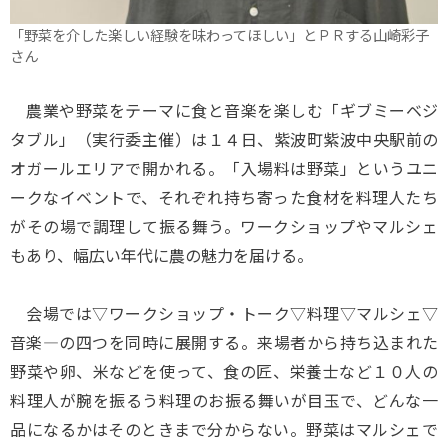
「野菜を介した楽しい経験を味わってほしい」とＰＲする山崎彩子
さん
農業や野菜をテーマに食と音楽を楽しむ「ギブミーベジ
タブル」（実行委主催）は１４日、紫波町紫波中央駅前の
オガールエリアで開かれる。「入場料は野菜」というユニ
ークなイベントで、それぞれ持ち寄った食材を料理人たち
がその場で調理して振る舞う。ワークショップやマルシェ
もあり、幅広い年代に農の魅力を届ける。
会場では▽ワークショップ・トーク▽料理▽マルシェ▽
音楽―の四つを同時に展開する。来場者から持ち込まれた
野菜や卵、米などを使って、食の匠、栄養士など１０人の
料理人が腕を振るう料理のお振る舞いが目玉で、どんな一
品になるかはそのときまで分からない。野菜はマルシェで