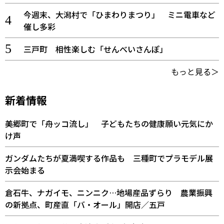
今週末、大潟村で「ひまわりまつり」 ミニ電車など
催し多彩
三戸町 相性楽しむ「せんべいさんぽ」
もっと見る＞
新着情報
美郷町で「舟ッコ流し」 子どもたちの健康願い元気にか
け声
ガンダムたちが夏満喫する作品も 三種町でプラモデル展
示会始まる
倉石牛、ナガイモ、ニンニク…地場産品ずらり 農業振興
の新拠点、町産直「バ・オール」開店／五戸