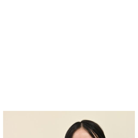
味わう一覧
麺類
ご当地グルメ
酒
スイーツ
癒す一覧
温泉
自然
宿泊
青森県
岩手県
秋田県