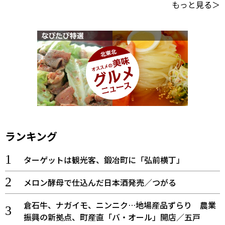
もっと見る＞
ランキング
ターゲットは観光客、鍛冶町に「弘前横丁」
メロン酵母で仕込んだ日本酒発売／つがる
倉石牛、ナガイモ、ニンニク…地場産品ずらり 農業
振興の新拠点、町産直「バ・オール」開店／五戸