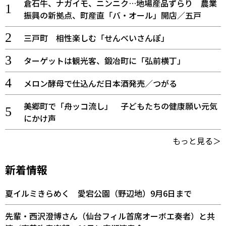
倉石牛、ナガイモ、ニンニク…地場産品ずらり 農業
振興の新拠点、町産直「バ・オール」開店／五戸
三戸町 相性楽しむ「せんべいさんぽ」
ターゲットは観光客、鍛冶町に「弘前横丁」
メロン酵母で仕込んだ日本酒発売／つがる
美郷町で「舟ッコ流し」 子どもたちの健康願い元気
にかけ声
もっと見る＞
新着情報
夏イルミきらめく 愛宕公園（野辺地）9月6日まで
先輩・西沢澄博さん（仙台フィル首席オーボエ奏者）と共