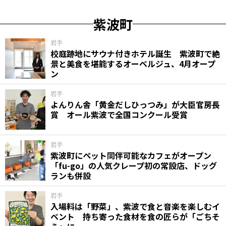
紫波町
岩手
校庭跡地にサウナ付きホテル誕生 紫波町で絶
景と美食を堪能するオーベルジュ、4月オープ
ン
岩手
よんりん舎「黄金だしひっつみ」が大臣官房長
賞 オール紫波で全国コンクール受賞
岩手
紫波町にペット同伴可能なカフェがオープン
「fu-go」の人気クレープ初の常設店、ドッグ
ランも併設
岩手
入場料は「野菜」、紫波で食と音楽を楽しむイ
ベント 持ち寄った食材を食の匠らが「ごちそ