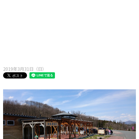
味わう一覧
麺類
ご当地グルメ
酒
スイーツ
癒す一覧
温泉
自然
宿泊
青森県
岩手県
秋田県
2019年3月31日（日）