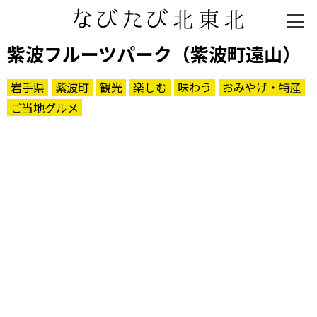
紫波フルーツパーク（紫波町遠山）
岩手県
紫波町
観光
楽しむ
味わう
おみやげ・特産
ご当地グルメ
知る一覧
世界遺産
文化・歴史
パワースポット
ミステリー
観る一覧
桜
花
紅葉
楽しむ一覧
まつり・イベント
聖地
おみやげ・特産
道の駅・産直
鉄道
アウトドア・レジャー