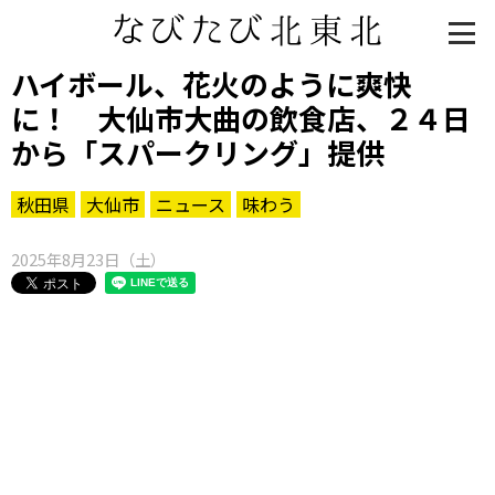
ハイボール、花火のように爽快
に！ 大仙市大曲の飲食店、２４日
から「スパークリング」提供
秋田県
大仙市
ニュース
味わう
2025年8月23日（土）
知る一覧
世界遺産
文化・歴史
パワースポット
ミステリー
観る一覧
桜
花
紅葉
楽しむ一覧
まつり・イベント
聖地
おみやげ・特産
道の駅・産直
鉄道
アウトドア・レジャー