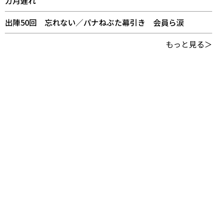
カ月遅れ
出陣50回 忘れない／パナねぶた幕引き 会員ら涙
もっと見る＞