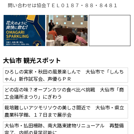
問い合わせは協会ＴＥＬ０１８７・８８・８４８１
大仙市 観光スポット
ひろしの実家・秋田の風景楽しんで 大仙市で「しんち
ゃん」新作試写会、声優らＰＲ
どの店の味？オープンカツの食べ比べ挑戦 大仙市「商
工会議所まつり」にぎわう
栽培難しいアツモリソウの美しさ間近で 大仙市・県立
農業科学館、１７日まで展示会
大仙市・払田柵跡、南大路東建物リニューアル 再整備
完了、内部の見学可能に