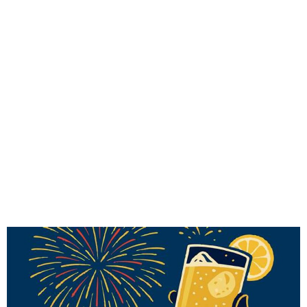
味わう一覧
麺類
ご当地グルメ
酒
スイーツ
癒す一覧
温泉
自然
宿泊
青森県
岩手県
秋田県