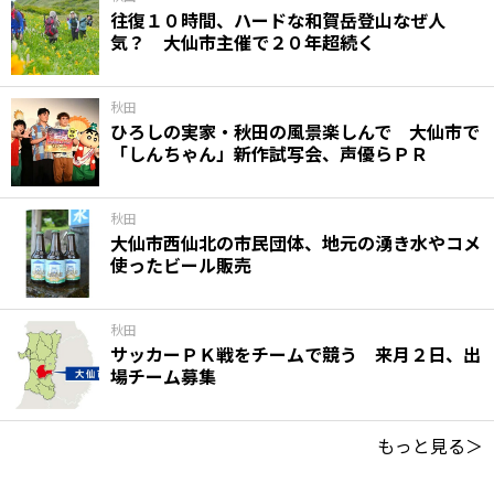
往復１０時間、ハードな和賀岳登山なぜ人
気？ 大仙市主催で２０年超続く
秋田
ひろしの実家・秋田の風景楽しんで 大仙市で
「しんちゃん」新作試写会、声優らＰＲ
秋田
大仙市西仙北の市民団体、地元の湧き水やコメ
使ったビール販売
秋田
サッカーＰＫ戦をチームで競う 来月２日、出
場チーム募集
もっと見る＞