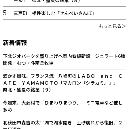
ール」 県北・盛夏の銘菓（８）
三戸町 相性楽しむ「せんべいさんぽ」
もっと見る＞
新着情報
下北ジオパークを盛り上げへ案内看板新設 ジェラート6種
開発／むつ・斗南丘牧場
酒かす風味、フランス流 八峰町のＬＡＢＯ ａｎｄ Ｃ
ＡＦＥ ＹＡＭＡＭＯＴＯ「マカロン『シラカミ』」」
県北・盛夏の銘菓（９）
今週末、大潟村で「ひまわりまつり」 ミニ電車など催し
多彩
北秋田市森吉の太平湖で湖水開き 土砂崩れから復旧、２