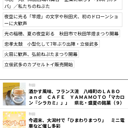
パ」／私たちのねぶた
夜空に光る「竿燈」の文字や秋田犬、初のドローンショ
ーに大歓声
光の稲穂、夏の夜空彩る 秋田市で秋田竿燈まつり開幕
忠孝太鼓 小型化して7年ぶり出陣・立佞武多
火扇に歓声、弘前ねぷたまつり開幕
立佞武多のカプセルトイ販売開始
秋田
酒かす風味、フランス流 八峰町のＬＡＢＯ
ａｎｄ ＣＡＦＥ ＹＡＭＡＭＯＴＯ「マカロ
ン『シラカミ』」」 県北・盛夏の銘菓（９）
秋田
今週末、大潟村で「ひまわりまつり」 ミニ電
車など催し多彩