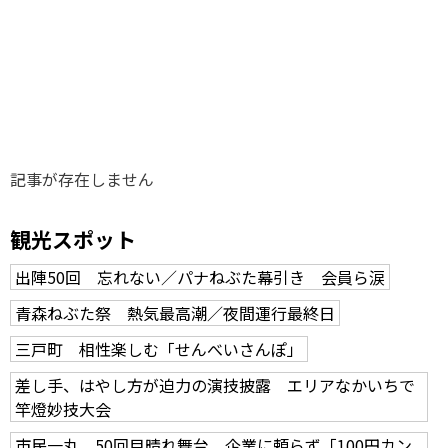
味わう一覧
麺類
ご当地グルメ
酒
スイーツ
癒す一覧
温泉
自然
宿泊
青森県
岩手県
秋田県
記事が存在しません
観光スポット
出陣50回 忘れない／パナねぶた幕引き 会員ら涙
青森ねぶた祭 熱気最高潮／夜間運行最終日
三戸町 相性楽しむ「せんべいさんぽ」
差し手、はやし方が迫力の演技披露 エリアなかいちで
竿燈妙技大会
市民一丸、50回目晴れ舞台 企業に頼らず「100円カン