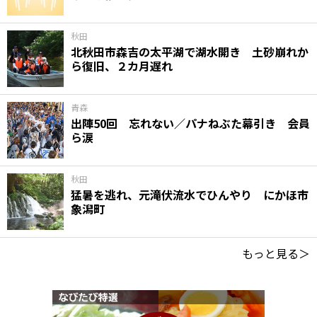
秋田
北秋田市森吉の太平湖で湖水開き 土砂崩れか
ら復旧、２カ月遅れ
青森
出陣50回 忘れない／パナねぶた幕引き 会員
ら涙
秋田
猛暑を逃れ、元滝伏流水でひんやり にかほ市
象潟町
もっと見る＞