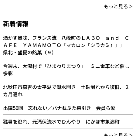
もっと見る＞
新着情報
酒かす風味、フランス流 八峰町のＬＡＢＯ ａｎｄ Ｃ
ＡＦＥ ＹＡＭＡＭＯＴＯ「マカロン『シラカミ』」」
県北・盛夏の銘菓（９）
今週末、大潟村で「ひまわりまつり」 ミニ電車など催し
多彩
北秋田市森吉の太平湖で湖水開き 土砂崩れから復旧、２
カ月遅れ
出陣50回 忘れない／パナねぶた幕引き 会員ら涙
猛暑を逃れ、元滝伏流水でひんやり にかほ市象潟町
もっと見る＞