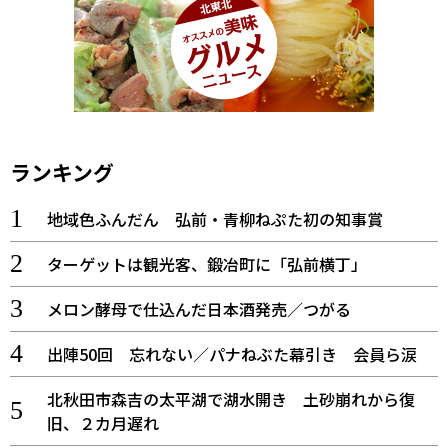
ランキング
地域色ふんだん 弘前・青柳ねぷた初の知事賞
ターゲットは観光客、鍛冶町に「弘前横丁」
メロン酵母で仕込んだ日本酒発売／つがる
出陣50回 忘れない／パナねぶた幕引き 会員ら涙
北秋田市森吉の太平湖で湖水開き 土砂崩れから復
旧、２カ月遅れ