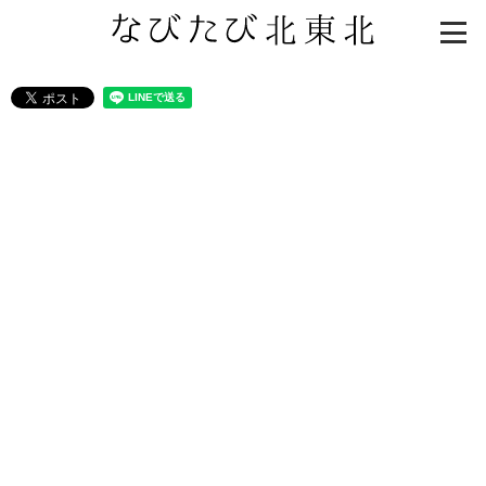
知る一覧
世界遺産
文化・歴史
パワースポット
ミステリー
観る一覧
桜
花
紅葉
楽しむ一覧
まつり・イベント
聖地
おみやげ・特産
道の駅・産直
鉄道
アウトドア・レジャー