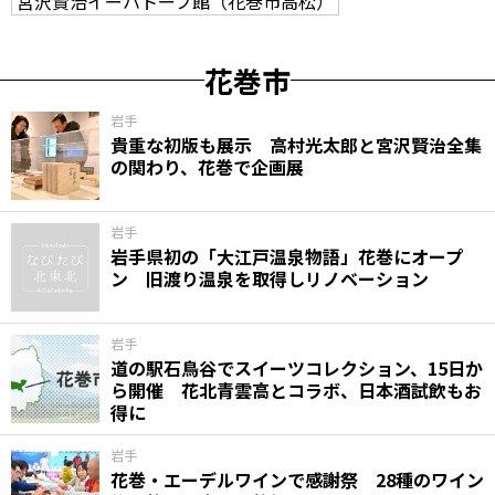
宮沢賢治イーハトーブ館（花巻市高松）
花巻市
岩手
貴重な初版も展示 高村光太郎と宮沢賢治全集
の関わり、花巻で企画展
岩手
岩手県初の「大江戸温泉物語」花巻にオープ
ン 旧渡り温泉を取得しリノベーション
岩手
道の駅石鳥谷でスイーツコレクション、15日か
ら開催 花北青雲高とコラボ、日本酒試飲もお
得に
岩手
花巻・エーデルワインで感謝祭 28種のワイン