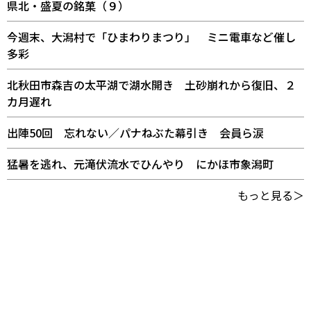
県北・盛夏の銘菓（９）
今週末、大潟村で「ひまわりまつり」 ミニ電車など催し
多彩
北秋田市森吉の太平湖で湖水開き 土砂崩れから復旧、２
カ月遅れ
出陣50回 忘れない／パナねぶた幕引き 会員ら涙
猛暑を逃れ、元滝伏流水でひんやり にかほ市象潟町
もっと見る＞