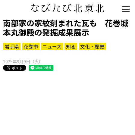
南部家の家紋刻まれた瓦も 花巻城
本丸御殿の発掘成果展示
岩手県
花巻市
ニュース
知る
文化・歴史
2025年9月9日（火）
知る一覧
世界遺産
文化・歴史
パワースポット
ミステリー
観る一覧
桜
花
紅葉
楽しむ一覧
まつり・イベント
聖地
おみやげ・特産
道の駅・産直
鉄道
アウトドア・レジャー