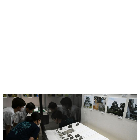
味わう一覧
麺類
ご当地グルメ
酒
スイーツ
癒す一覧
温泉
自然
宿泊
青森県
岩手県
秋田県