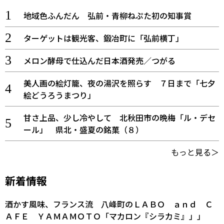
地域色ふんだん 弘前・青柳ねぷた初の知事賞
ターゲットは観光客、鍛冶町に「弘前横丁」
メロン酵母で仕込んだ日本酒発売／つがる
美人画の絵灯籠、夜の湯沢を照らす ７日まで「七夕
絵どうろうまつり」
甘さ上品、少し冷やして 北秋田市の晩梅「ル・デセ
ール」 県北・盛夏の銘菓（８）
もっと見る＞
新着情報
酒かす風味、フランス流 八峰町のＬＡＢＯ ａｎｄ Ｃ
ＡＦＥ ＹＡＭＡＭＯＴＯ「マカロン『シラカミ』」」