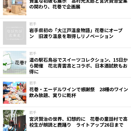
貴重な初版も展示 高村光太郎と宮沢賢治全集
の関わり、花巻で企画展
岩手
岩手県初の「大江戸温泉物語」花巻にオープ
ン 旧渡り温泉を取得しリノベーション
岩手
道の駅石鳥谷でスイーツコレクション、15日か
ら開催 花北青雲高とコラボ、日本酒試飲もお
得に
岩手
花巻・エーデルワインで感謝祭 28種のワイン
飲み放題、実りに乾杯
岩手
宮沢賢治の世界、幻想的に 花巻の童話村で高
校生が朗読と鹿踊り ライトアップ26日まで