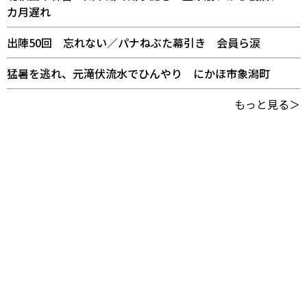
カ月遅れ
出陣50回 忘れない／パナねぶた幕引き 会員ら涙
猛暑を逃れ、元滝伏流水でひんやり にかほ市象潟町
もっと見る＞