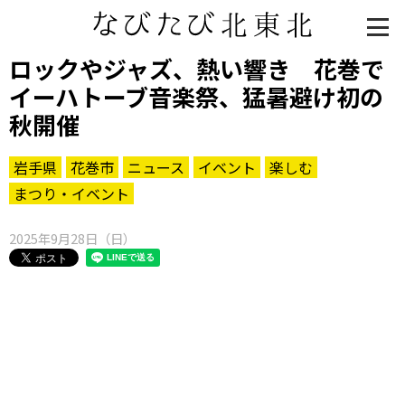
ロックやジャズ、熱い響き 花巻で
イーハトーブ音楽祭、猛暑避け初の
秋開催
岩手県
花巻市
ニュース
イベント
楽しむ
まつり・イベント
2025年9月28日（日）
知る一覧
世界遺産
文化・歴史
パワースポット
ミステリー
観る一覧
桜
花
紅葉
楽しむ一覧
まつり・イベント
聖地
おみやげ・特産
道の駅・産直
鉄道
アウトドア・レジャー