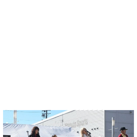
味わう一覧
麺類
ご当地グルメ
酒
スイーツ
癒す一覧
温泉
自然
宿泊
青森県
岩手県
秋田県