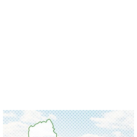
味わう一覧
麺類
ご当地グルメ
酒
スイーツ
癒す一覧
温泉
自然
宿泊
青森県
岩手県
秋田県