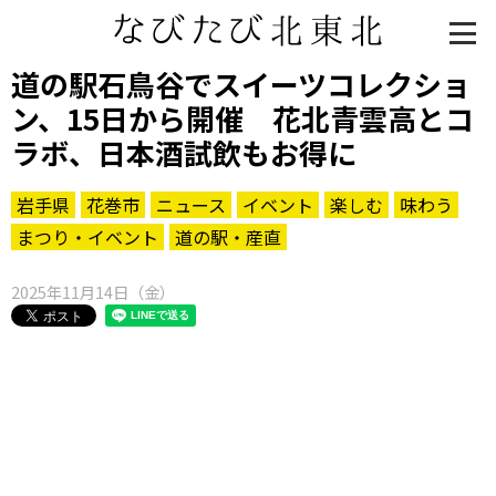
道の駅石鳥谷でスイーツコレクショ
ン、15日から開催 花北青雲高とコ
ラボ、日本酒試飲もお得に
岩手県
花巻市
ニュース
イベント
楽しむ
味わう
まつり・イベント
道の駅・産直
2025年11月14日（金）
知る一覧
世界遺産
文化・歴史
パワースポット
ミステリー
観る一覧
桜
花
紅葉
楽しむ一覧
まつり・イベント
聖地
おみやげ・特産
道の駅・産直
鉄道
アウトドア・レジャー