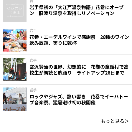
岩手
岩手県初の「大江戸温泉物語」花巻にオープ
ン 旧渡り温泉を取得しリノベーション
岩手
花巻・エーデルワインで感謝祭 28種のワイン
飲み放題、実りに乾杯
岩手
宮沢賢治の世界、幻想的に 花巻の童話村で高
校生が朗読と鹿踊り ライトアップ26日まで
岩手
ロックやジャズ、熱い響き 花巻でイーハトー
ブ音楽祭、猛暑避け初の秋開催
もっと見る＞