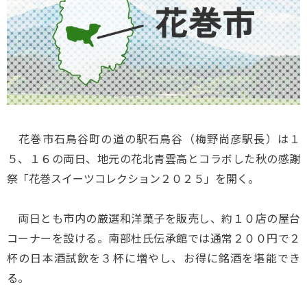
花巻市石鳥谷町の道の駅石鳥谷（梅野尚彦駅長）は１
５、１６の両日、地元の花北青雲高とコラボした秋の感謝
祭「花巻スイーツコレクション２０２５」を開く。
両日とも市内の厳選和洋菓子を販売し、約１０店の屋台
コーナーを設ける。南部杜氏伝承館では通常２００円で２
杯の日本酒試飲を３杯に増やし、お得に銘酒を堪能でき
る。