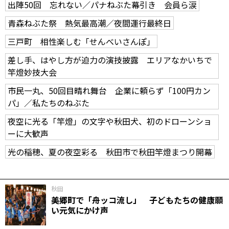
出陣50回 忘れない／パナねぶた幕引き 会員ら涙
青森ねぶた祭 熱気最高潮／夜間運行最終日
三戸町 相性楽しむ「せんべいさんぽ」
差し手、はやし方が迫力の演技披露 エリアなかいちで
竿燈妙技大会
市民一丸、50回目晴れ舞台 企業に頼らず「100円カン
パ」／私たちのねぶた
夜空に光る「竿燈」の文字や秋田犬、初のドローンショ
ーに大歓声
光の稲穂、夏の夜空彩る 秋田市で秋田竿燈まつり開幕
秋田
美郷町で「舟ッコ流し」 子どもたちの健康願
い元気にかけ声