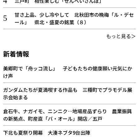
三戸町 相性楽しむ「せんべいさんぽ」
甘さ上品、少し冷やして 北秋田市の晩梅「ル・デセ
ール」 県北・盛夏の銘菓（８）
もっと見る＞
新着情報
美郷町で「舟ッコ流し」 子どもたちの健康願い元気にか
け声
ガンダムたちが夏満喫する作品も 三種町でプラモデル展
示会始まる
倉石牛、ナガイモ、ニンニク…地場産品ずらり 農業振興
の新拠点、町産直「バ・オール」開店／五戸
下北も夏祭り開幕 大湊ネブタ9台出陣