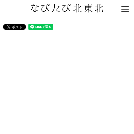
知る一覧
世界遺産
文化・歴史
パワースポット
ミステリー
観る一覧
桜
花
紅葉
楽しむ一覧
まつり・イベント
聖地
おみやげ・特産
道の駅・産直
鉄道
アウトドア・レジャー