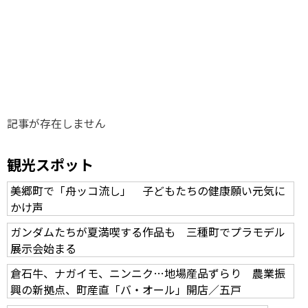
味わう一覧
麺類
ご当地グルメ
酒
スイーツ
癒す一覧
温泉
自然
宿泊
青森県
岩手県
秋田県
記事が存在しません
観光スポット
美郷町で「舟ッコ流し」 子どもたちの健康願い元気に
かけ声
ガンダムたちが夏満喫する作品も 三種町でプラモデル
展示会始まる
倉石牛、ナガイモ、ニンニク…地場産品ずらり 農業振
興の新拠点、町産直「バ・オール」開店／五戸