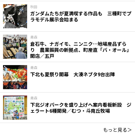
秋田
ガンダムたちが夏満喫する作品も 三種町でプ
ラモデル展示会始まる
青森
倉石牛、ナガイモ、ニンニク…地場産品ずら
り 農業振興の新拠点、町産直「バ・オール」
開店／五戸
青森
下北も夏祭り開幕 大湊ネブタ9台出陣
青森
下北ジオパークを盛り上げへ案内看板新設 ジ
ェラート6種開発／むつ・斗南丘牧場
もっと見る＞