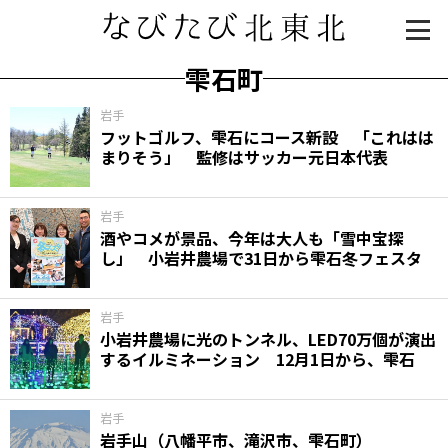
雫石町
岩手
フットゴルフ、雫石にコース新設 「これはは
まりそう」 監修はサッカー元日本代表
岩手
酒やコメが景品、今年は大人も「雪中宝探
し」 小岩井農場で31日から雫石冬フェスタ
知る一覧
世界遺産
文化・歴史
パワースポット
ミステリー
岩手
小岩井農場に光のトンネル、LED70万個が演出
観る一覧
桜
花
紅葉
するイルミネーション 12月1日から、雫石
楽しむ一覧
まつり・イベント
聖地
おみやげ・特産
道の駅・産直
鉄道
アウトドア・レジャー
岩手
岩手山（八幡平市、滝沢市、雫石町）