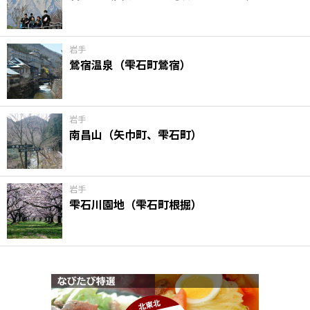
味わう一覧
麺類
ご当地グルメ
酒
スイーツ
癒す一覧
温泉
自然
宿泊
岩手
鶯宿温泉（雫石町鶯宿）
青森県
岩手県
秋田県
岩手
南昌山（矢巾町、雫石町）
岩手
雫石川園地（雫石町根掘）