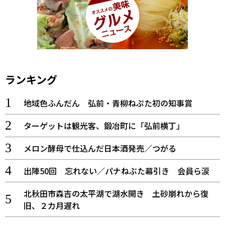
ランキング
地域色ふんだん 弘前・青柳ねぷた初の知事賞
ターゲットは観光客、鍛冶町に「弘前横丁」
メロン酵母で仕込んだ日本酒発売／つがる
出陣50回 忘れない／パナねぶた幕引き 会員ら涙
北秋田市森吉の太平湖で湖水開き 土砂崩れから復
旧、２カ月遅れ