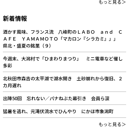
もっと見る＞
新着情報
酒かす風味、フランス流 八峰町のＬＡＢＯ ａｎｄ Ｃ
ＡＦＥ ＹＡＭＡＭＯＴＯ「マカロン『シラカミ』」」
県北・盛夏の銘菓（９）
今週末、大潟村で「ひまわりまつり」 ミニ電車など催し
多彩
北秋田市森吉の太平湖で湖水開き 土砂崩れから復旧、２
カ月遅れ
出陣50回 忘れない／パナねぶた幕引き 会員ら涙
猛暑を逃れ、元滝伏流水でひんやり にかほ市象潟町
もっと見る＞