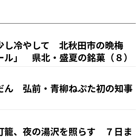
少し冷やして 北秋田市の晩梅
ール」 県北・盛夏の銘菓（８）
だん 弘前・青柳ねぷた初の知事
灯籠、夜の湯沢を照らす ７日ま