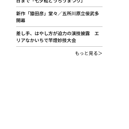
日まで「七夕絵どうろうまつり」
新作「猿田彦」堂々／五所川原立佞武多
開幕
差し手、はやし方が迫力の演技披露 エ
リアなかいちで竿燈妙技大会
もっと見る＞