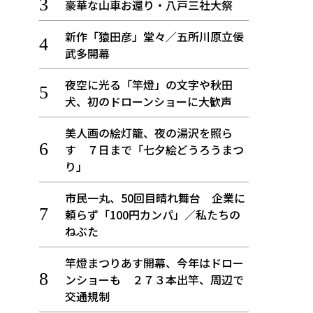
豪華な山車お還り・八戸三社大祭
新作「猿田彦」堂々／五所川原立佞
武多開幕
夜空に光る「竿燈」の文字や秋田
犬、初のドローンショーに大歓声
美人画の絵灯籠、夜の湯沢を照ら
す ７日まで「七夕絵どうろうまつ
り」
市民一丸、50回目晴れ舞台 企業に
頼らず「100円カンパ」／私たちの
ねぶた
竿燈まつりあす開幕、今年はドロー
ンショーも ２７３本出竿、周辺で
交通規制