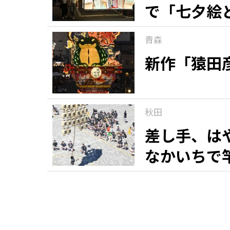
で「七夕絵
青森
新作「猿田
秋田
差し手、は
なかいちで