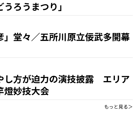
どうろうまつり」
彦」堂々／五所川原立佞武多開幕
やし方が迫力の演技披露 エリア
竿燈妙技大会
もっと見る＞