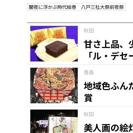
闇夜に浮かぶ時代絵巻 八戸三社大祭前夜祭
観る一覧
桜
花
紅葉
秋田
楽しむ一覧
まつり・イベント
聖地
おみやげ・特産
道の駅・産直
鉄道
アウトドア・レジャー
甘さ上品、
「ル・デセ
味わう一覧
麺類
ご当地グルメ
酒
スイーツ
青森
癒す一覧
温泉
自然
宿泊
地域色ふん
賞
青森県
岩手県
秋田県
秋田
美人画の絵