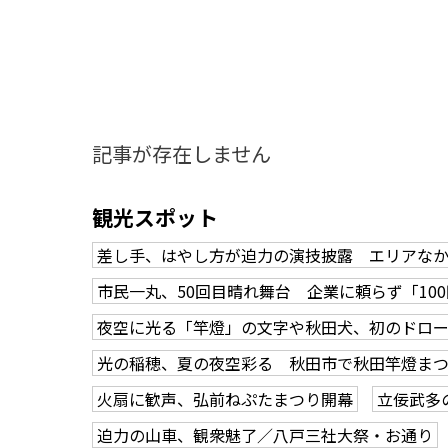
記事が存在しません
観光スポット
差し手、はやし方が迫力の演技披露 エリアな
市民一丸、50回目晴れ舞台 企業に頼らず「10
夜空に光る「竿燈」の文字や秋田犬、初のドロ
光の稲穂、夏の夜空彩る 秋田市で秋田竿燈ま
火扇に歓声、弘前ねぷたまつり開幕
立佞武多
知る一覧
世界遺産
文化・歴史
パワースポット
ミステリー
迫力の山車、観衆魅了／八戸三社大祭・お通り