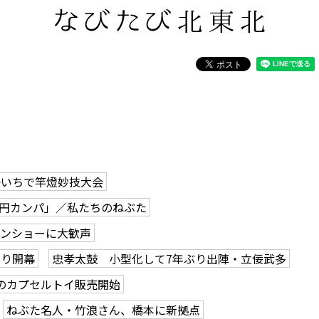
かいちで竿燈妙技大会
0円カンパ」／私たちのねぶた
ーンショーに大歓声
つり開幕
忠孝太鼓 小型化して7年ぶり出陣・立佞武多
のカプセルトイ販売開始
ねぶた名人・竹浪さん、橋本に新拠点