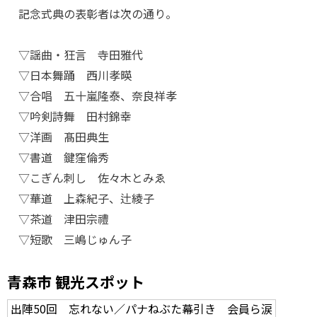
記念式典の表彰者は次の通り。
▽謡曲・狂言 寺田雅代
▽日本舞踊 西川孝暎
▽合唱 五十嵐隆泰、奈良祥孝
▽吟剣詩舞 田村錦幸
▽洋画 髙田典生
▽書道 鍵窪倫秀
▽こぎん刺し 佐々木とみゑ
▽華道 上森紀子、辻綾子
▽茶道 津田宗禮
▽短歌 三嶋じゅん子
青森市 観光スポット
出陣50回 忘れない／パナねぶた幕引き 会員ら涙