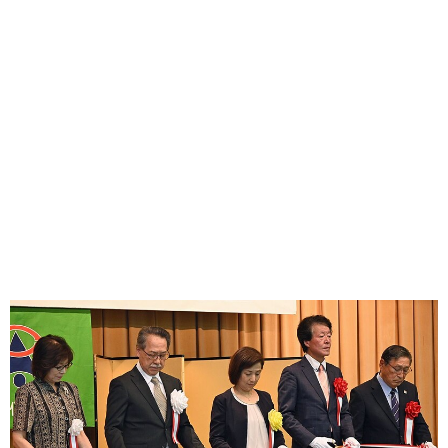
味わう一覧
麺類
ご当地グルメ
酒
スイーツ
癒す一覧
温泉
自然
宿泊
青森県
岩手県
秋田県