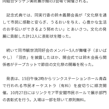
同組合タッケン美術展示館の3会場で開催される。
記念式典では、同実行委の鈴木義勝会長が「文化祭を通
して市民に感動と安らぎ、うるおいを与え、心豊かな生活
のお手伝いができるよう努めたい」とあいさつ。文化の発
展に貢献した計12人に表彰状を贈った。
続いて同市観世流同好会のメンバー5人が舞囃子（まいば
やし）「羽衣」を披露したほか、開会式では鈴木会長ら関
係者がテープカットで節目の文化祭の開幕を祝った。
発表は、15日午後2時からリンクステーションホール青森
で行われる市民オーケストラ（有料）を皮切りに順次開
催。10月27日にはリンクモア平安閣市民ホールで展示部門
の表彰式を行う。入場は一部を除いて原則無料。