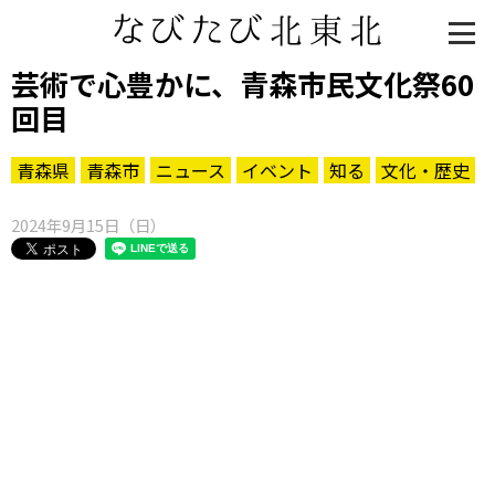
芸術で心豊かに、青森市民文化祭60
回目
青森県
青森市
ニュース
イベント
知る
文化・歴史
2024年9月15日（日）
知る一覧
世界遺産
文化・歴史
パワースポット
ミステリー
観る一覧
桜
花
紅葉
楽しむ一覧
まつり・イベント
聖地
おみやげ・特産
道の駅・産直
鉄道
アウトドア・レジャー