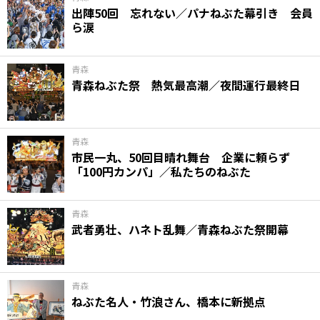
出陣50回 忘れない／パナねぶた幕引き 会員
ら涙
青森
青森ねぶた祭 熱気最高潮／夜間運行最終日
青森
市民一丸、50回目晴れ舞台 企業に頼らず
「100円カンパ」／私たちのねぶた
青森
武者勇壮、ハネト乱舞／青森ねぶた祭開幕
青森
ねぶた名人・竹浪さん、橋本に新拠点