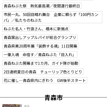
青森ねぶた祭 熱気最高潮／夜間運行最終日
市民一丸、50回目晴れ舞台 企業に頼らず「100円カン
パ」／私たちのねぶた
ねぶた名人・竹浪さん、橋本に新拠点
青森窯出しアップルパイが総合グランプリ
青森県美20周年展「装飾する魂」11日開幕
一筆入魂 命宿す／青森ねぶた「目入れ」
青森ねぶた開幕まで1カ月、ガイド隊が始動
2日連続夏日の青森 チューリップ色とりどり
花に催し…青森県内にぎわう GW後半スタート
青森市
青森