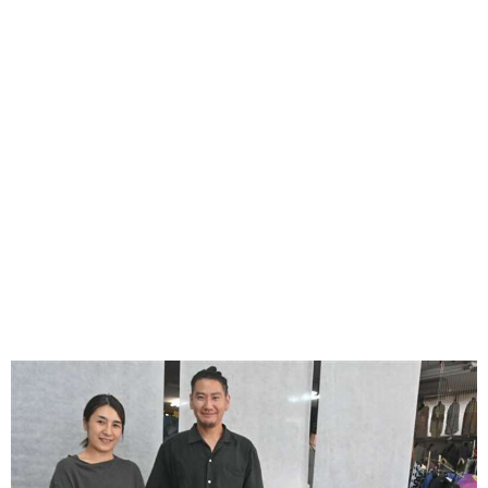
味わう一覧
麺類
ご当地グルメ
酒
スイーツ
癒す一覧
温泉
自然
宿泊
青森県
岩手県
秋田県