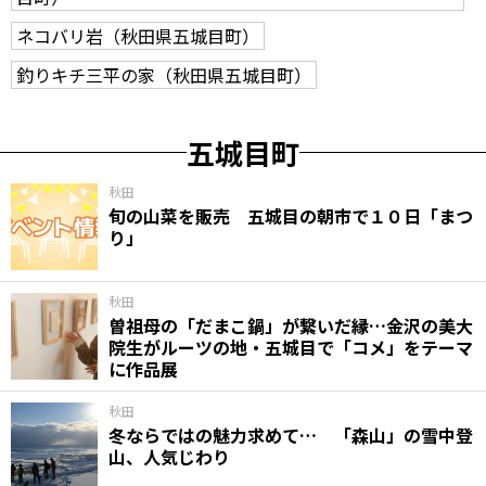
ネコバリ岩（秋田県五城目町）
釣りキチ三平の家（秋田県五城目町）
五城目町
秋田
旬の山菜を販売 五城目の朝市で１０日「まつ
り」
秋田
曽祖母の「だまこ鍋」が繋いだ縁…金沢の美大
院生がルーツの地・五城目で「コメ」をテーマ
に作品展
秋田
冬ならではの魅力求めて… 「森山」の雪中登
山、人気じわり