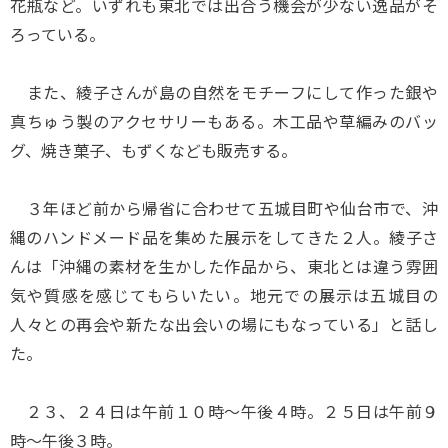
花瓶など。いずれも東北では出合う機会が少ない逸品がそ
ろっている。
また、綾子さんが島の自然をモチーフにして作った銀や
真ちゅう製のアクセサリーもある。木工品や草編みのバッ
グ、焼き菓子、もずくなども販売する。
３年ほど前から帰省に合わせて五城目町や仙台市で、沖
縄のハンドメード品を集めた展示をしてきた２人。綾子さ
んは「沖縄の素材を生かした作品から、東北とは違う雰囲
気や質感を感じてもらいたい。地元での展示は五城目の
人々との再会や新たな出会いの場にもなっている」と話し
た。
２３、２４日は午前１０時～午後４時。２５日は午前９
時～午後３時。