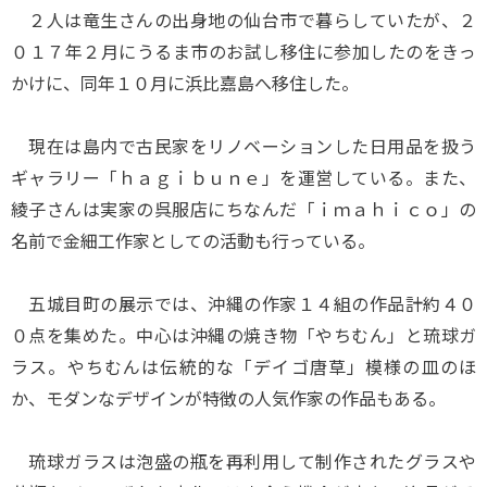
２人は竜生さんの出身地の仙台市で暮らしていたが、２
０１７年２月にうるま市のお試し移住に参加したのをきっ
かけに、同年１０月に浜比嘉島へ移住した。
現在は島内で古民家をリノベーションした日用品を扱う
ギャラリー「ｈａｇｉｂｕｎｅ」を運営している。また、
綾子さんは実家の呉服店にちなんだ「ｉｍａｈｉｃｏ」の
名前で金細工作家としての活動も行っている。
五城目町の展示では、沖縄の作家１４組の作品計約４０
０点を集めた。中心は沖縄の焼き物「やちむん」と琉球ガ
ラス。やちむんは伝統的な「デイゴ唐草」模様の皿のほ
か、モダンなデザインが特徴の人気作家の作品もある。
琉球ガラスは泡盛の瓶を再利用して制作されたグラスや