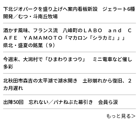
下北ジオパークを盛り上げへ案内看板新設 ジェラート6種
開発／むつ・斗南丘牧場
酒かす風味、フランス流 八峰町のＬＡＢＯ ａｎｄ Ｃ
ＡＦＥ ＹＡＭＡＭＯＴＯ「マカロン『シラカミ』」」
県北・盛夏の銘菓（９）
今週末、大潟村で「ひまわりまつり」 ミニ電車など催し
多彩
北秋田市森吉の太平湖で湖水開き 土砂崩れから復旧、２
カ月遅れ
出陣50回 忘れない／パナねぶた幕引き 会員ら涙
もっと見る＞