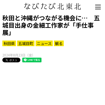
秋田と沖縄がつながる機会に… 五
城目出身の金細工作家が「手仕事
展」
秋田県
五城目町
ニュース
観る
2024年8月23日（金）
知る一覧
世界遺産
文化・歴史
パワースポット
ミステリー
観る一覧
桜
花
紅葉
楽しむ一覧
まつり・イベント
聖地
おみやげ・特産
道の駅・産直
鉄道
アウトドア・レジャー