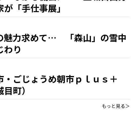
家が「手仕事展」
の魅力求めて… 「森山」の雪中
じわり
市・ごじょうめ朝市ｐｌｕｓ＋
城目町）
もっと見る＞