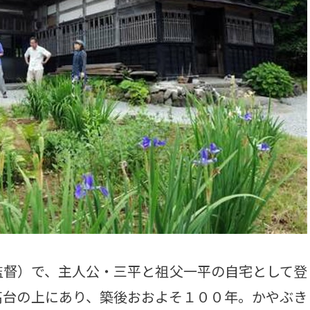
督）で、主人公・三平と祖父一平の自宅として登
高台の上にあり、築後おおよそ１００年。かやぶき