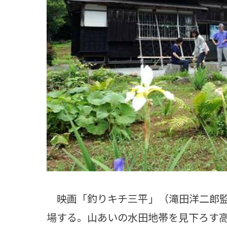
観る一覧
桜
花
紅葉
楽しむ一覧
まつり・イベント
聖地
おみやげ・特産
道の駅・産直
鉄道
アウトドア・レジャー
味わう一覧
麺類
ご当地グルメ
酒
スイーツ
癒す一覧
温泉
自然
宿泊
青森県
岩手県
秋田県
映画「釣りキチ三平」（滝田洋二郎監
場する。山あいの水田地帯を見下ろす