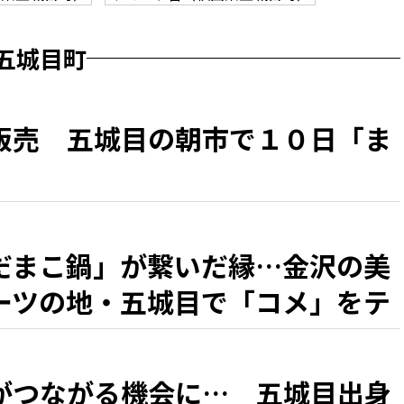
五城目町
販売 五城目の朝市で１０日「ま
だまこ鍋」が繋いだ縁…金沢の美
ーツの地・五城目で「コメ」をテ
展
がつながる機会に… 五城目出身