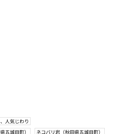
山、人気じわり
田県五城目町）
ネコバリ岩（秋田県五城目町）