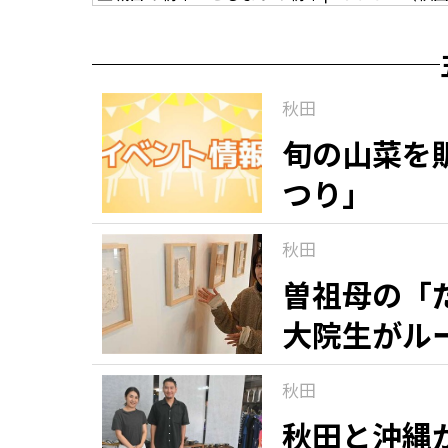
秋田
旬の山菜を
つり」
秋田
曽祖母の「
大院生がル
ーマに作品
秋田
秋田と沖縄