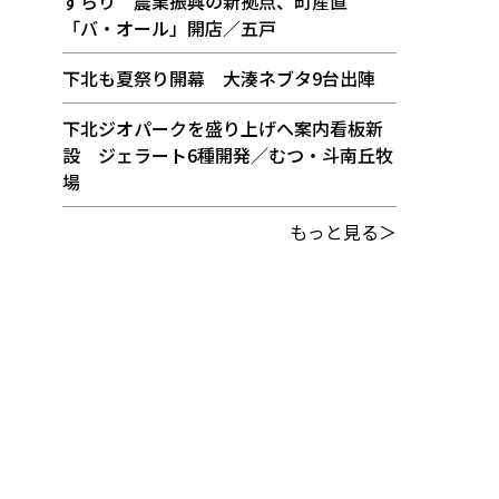
ずらり 農業振興の新拠点、町産直
「バ・オール」開店／五戸
下北も夏祭り開幕 大湊ネブタ9台出陣
下北ジオパークを盛り上げへ案内看板新
設 ジェラート6種開発／むつ・斗南丘牧
場
もっと見る＞