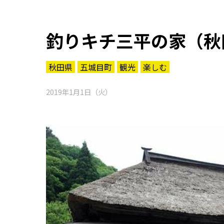
釣りキチ三平の家（秋
秋田県
五城目町
観光
楽しむ
2019年1月1日（火）
知る一覧
世界遺産
文化・歴史
パワースポット
ミステリー