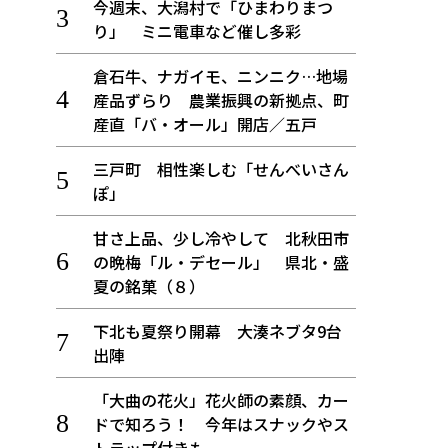
今週末、大潟村で「ひまわりまつ
り」 ミニ電車など催し多彩
倉石牛、ナガイモ、ニンニク…地場
産品ずらり 農業振興の新拠点、町
産直「バ・オール」開店／五戸
三戸町 相性楽しむ「せんべいさん
ぽ」
甘さ上品、少し冷やして 北秋田市
の晩梅「ル・デセール」 県北・盛
夏の銘菓（８）
下北も夏祭り開幕 大湊ネブタ9台
出陣
「大曲の花火」花火師の素顔、カー
ドで知ろう！ 今年はスナックやス