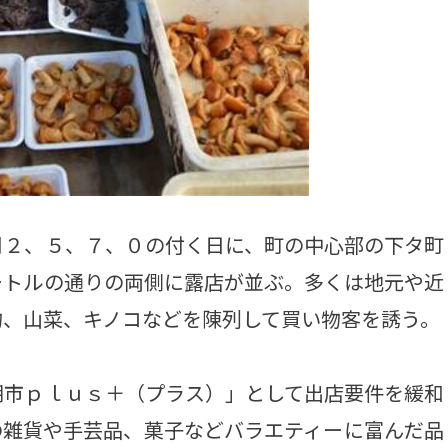
２、５、７、０の付く日に、町の中心部の下タ町
ートルの通りの両側に露店が並ぶ。多くは地元や近
物、山菜、キノコなどを陳列して買い物客を誘う。
市ｐｌｕｓ＋（プラス）」として出店要件を緩和
の雑貨や手芸品、菓子などバラエティーに富んだ品