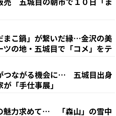
販売 五城目の朝市で１０日「ま
だまこ鍋」が繋いだ縁…金沢の美
ーツの地・五城目で「コメ」をテ
展
がつながる機会に… 五城目出身
家が「手仕事展」
の魅力求めて… 「森山」の雪中