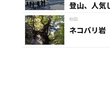
登山、人気
秋田
ネコバリ岩