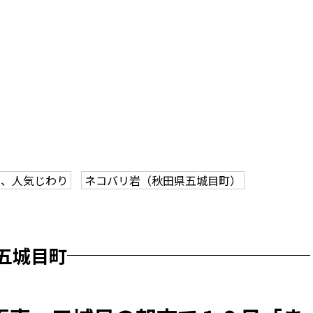
山、人気じわり
ネコバリ岩（秋田県五城目町）
五城目町