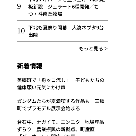
板新設 ジェラート6種開発／む
つ・斗南丘牧場
下北も夏祭り開幕 大湊ネブタ9台
出陣
もっと見る＞
新着情報
美郷町で「舟ッコ流し」 子どもたちの
健康願い元気にかけ声
ガンダムたちが夏満喫する作品も 三種
町でプラモデル展示会始まる
倉石牛、ナガイモ、ニンニク…地場産品
ずらり 農業振興の新拠点、町産直