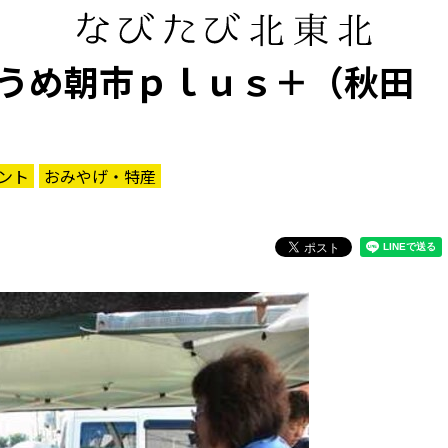
うめ朝市ｐｌｕｓ＋（秋田
ント
おみやげ・特産