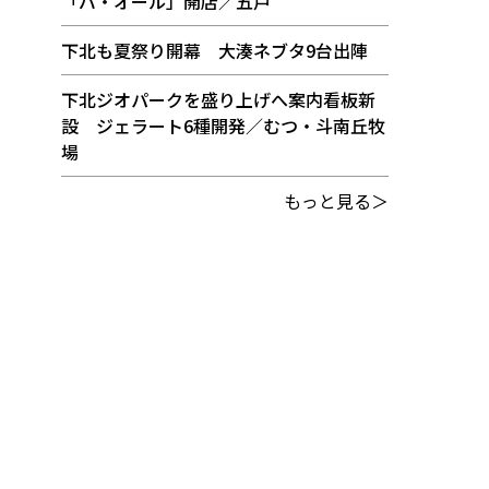
「バ・オール」開店／五戸
下北も夏祭り開幕 大湊ネブタ9台出陣
下北ジオパークを盛り上げへ案内看板新
設 ジェラート6種開発／むつ・斗南丘牧
場
もっと見る＞