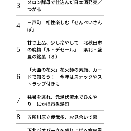
メロン酵母で仕込んだ日本酒発売／
つがる
三戸町 相性楽しむ「せんべいさん
ぽ」
甘さ上品、少し冷やして 北秋田市
の晩梅「ル・デセール」 県北・盛
夏の銘菓（８）
「大曲の花火」花火師の素顔、カー
ドで知ろう！ 今年はスナックやス
トラップ付きも
猛暑を逃れ、元滝伏流水でひんや
り にかほ市象潟町
五所川原立佞武多、お見合いで幕
下北ジオパークを盛り上げへ案内看