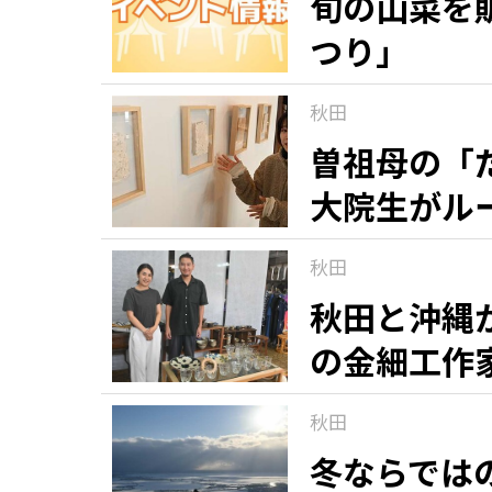
旬の山菜を
つり」
秋田
曽祖母の「
大院生がル
ーマに作品
秋田
秋田と沖縄
の金細工作
秋田
冬ならでは