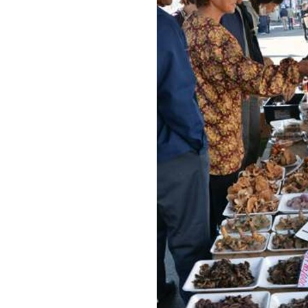
観る一覧
桜
花
紅葉
楽しむ一覧
まつり・イベント
聖地
おみやげ・特産
道の駅・産直
鉄道
アウトドア・レジャー
味わう一覧
麺類
ご当地グルメ
酒
スイーツ
癒す一覧
温泉
自然
宿泊
青森県
岩手県
秋田県