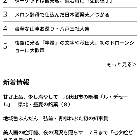
ターゲットは観光客、鍛冶町に「弘前横丁」
メロン酵母で仕込んだ日本酒発売／つがる
豪華な山車お還り・八戸三社大祭
夜空に光る「竿燈」の文字や秋田犬、初のドローンシ
ョーに大歓声
もっと見る＞
新着情報
甘さ上品、少し冷やして 北秋田市の晩梅「ル・デセー
ル」 県北・盛夏の銘菓（８）
地域色ふんだん 弘前・青柳ねぷた初の知事賞
美人画の絵灯籠、夜の湯沢を照らす ７日まで「七夕絵ど
うろうまつり」