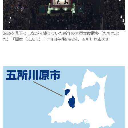
沿道を見下ろしながら練り歩いた新作の大型立佞武多（たちねぷ
た）「閻魔（えんま）」＝4日午後8時2分、五所川原市大町