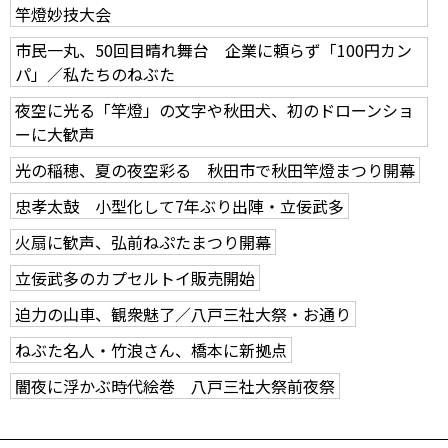
竿燈妙技大会
市民一丸、50回目晴れ舞台 企業に頼らず「100円カン
パ」／私たちのねぶた
夜空に光る「竿燈」の文字や秋田犬、初のドローンショ
ーに大歓声
光の稲穂、夏の夜空彩る 秋田市で秋田竿燈まつり開幕
忠孝太鼓 小型化して7年ぶり出陣・立佞武多
火扇に歓声、弘前ねぷたまつり開幕
立佞武多のカプセルトイ販売開始
迫力の山車、観衆魅了／八戸三社大祭・お通り
ねぶた名人・竹浪さん、橋本に新拠点
闇夜に浮かぶ時代絵巻 八戸三社大祭前夜祭