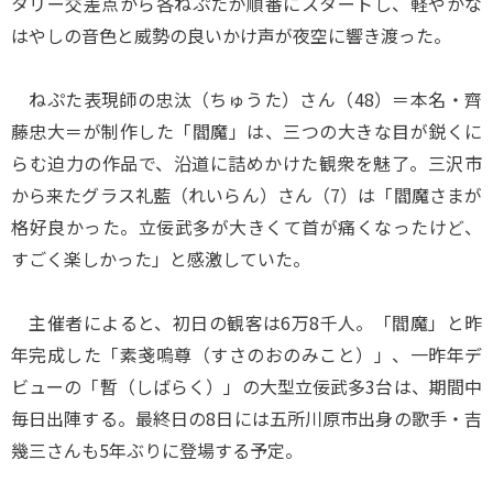
タリー交差点から各ねぷたが順番にスタートし、軽やかな
はやしの音色と威勢の良いかけ声が夜空に響き渡った。
ねぷた表現師の忠汰（ちゅうた）さん（48）＝本名・齊
藤忠大＝が制作した「閻魔」は、三つの大きな目が鋭くに
らむ迫力の作品で、沿道に詰めかけた観衆を魅了。三沢市
から来たグラス礼藍（れいらん）さん（7）は「閻魔さまが
格好良かった。立佞武多が大きくて首が痛くなったけど、
すごく楽しかった」と感激していた。
主催者によると、初日の観客は6万8千人。「閻魔」と昨
年完成した「素戔嗚尊（すさのおのみこと）」、一昨年デ
ビューの「暫（しばらく）」の大型立佞武多3台は、期間中
毎日出陣する。最終日の8日には五所川原市出身の歌手・吉
幾三さんも5年ぶりに登場する予定。