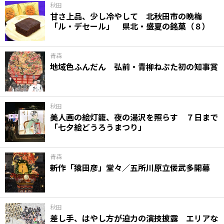
秋田
甘さ上品、少し冷やして 北秋田市の晩梅
「ル・デセール」 県北・盛夏の銘菓（８）
青森
地域色ふんだん 弘前・青柳ねぷた初の知事賞
秋田
美人画の絵灯籠、夜の湯沢を照らす ７日まで
「七夕絵どうろうまつり」
青森
新作「猿田彦」堂々／五所川原立佞武多開幕
秋田
差し手、はやし方が迫力の演技披露 エリアな