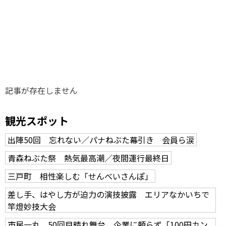
味わう一覧
麺類
ご当地グルメ
酒
スイーツ
癒す一覧
温泉
自然
宿泊
青森県
岩手県
秋田県
記事が存在しません
観光スポット
出陣50回 忘れない／パナねぶた幕引き 会員ら涙
青森ねぶた祭 熱気最高潮／夜間運行最終日
三戸町 相性楽しむ「せんべいさんぽ」
差し手、はやし方が迫力の演技披露 エリアなかいちで
竿燈妙技大会
市民一丸、50回目晴れ舞台 企業に頼らず「100円カン