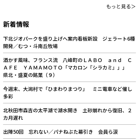
もっと見る＞
新着情報
下北ジオパークを盛り上げへ案内看板新設 ジェラート6種
開発／むつ・斗南丘牧場
酒かす風味、フランス流 八峰町のＬＡＢＯ ａｎｄ Ｃ
ＡＦＥ ＹＡＭＡＭＯＴＯ「マカロン『シラカミ』」」
県北・盛夏の銘菓（９）
今週末、大潟村で「ひまわりまつり」 ミニ電車など催し
多彩
北秋田市森吉の太平湖で湖水開き 土砂崩れから復旧、２
カ月遅れ
出陣50回 忘れない／パナねぶた幕引き 会員ら涙