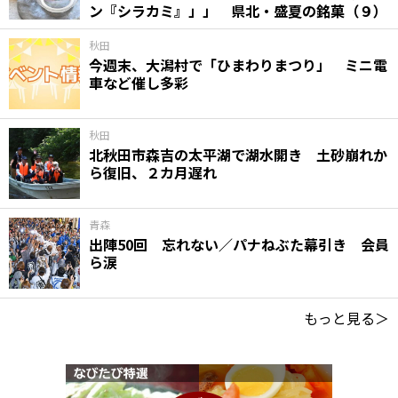
ン『シラカミ』」」 県北・盛夏の銘菓（９）
秋田
今週末、大潟村で「ひまわりまつり」 ミニ電
車など催し多彩
秋田
北秋田市森吉の太平湖で湖水開き 土砂崩れか
ら復旧、２カ月遅れ
青森
出陣50回 忘れない／パナねぶた幕引き 会員
ら涙
もっと見る＞