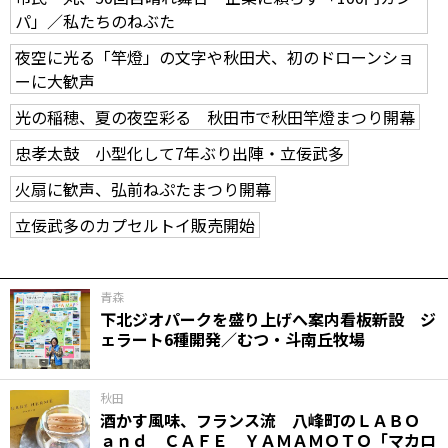
パ」／私たちのねぶた
夜空に光る「竿燈」の文字や秋田犬、初のドローンショ
ーに大歓声
光の稲穂、夏の夜空彩る 秋田市で秋田竿燈まつり開幕
忠孝太鼓 小型化して7年ぶり出陣・立佞武多
火扇に歓声、弘前ねぷたまつり開幕
立佞武多のカプセルトイ販売開始
青森
下北ジオパークを盛り上げへ案内看板新設 ジ
ェラート6種開発／むつ・斗南丘牧場
秋田
酒かす風味、フランス流 八峰町のＬＡＢＯ
ａｎｄ ＣＡＦＥ ＹＡＭＡＭＯＴＯ「マカロ