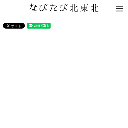
知る一覧
世界遺産
文化・歴史
パワースポット
ミステリー
観る一覧
桜
花
紅葉
楽しむ一覧
まつり・イベント
聖地
おみやげ・特産
道の駅・産直
鉄道
アウトドア・レジャー