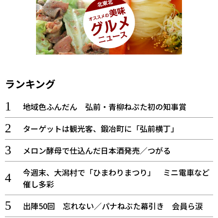
ランキング
地域色ふんだん 弘前・青柳ねぷた初の知事賞
ターゲットは観光客、鍛冶町に「弘前横丁」
メロン酵母で仕込んだ日本酒発売／つがる
今週末、大潟村で「ひまわりまつり」 ミニ電車など
催し多彩
出陣50回 忘れない／パナねぶた幕引き 会員ら涙