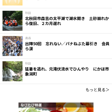
秋田
北秋田市森吉の太平湖で湖水開き 土砂崩れか
ら復旧、２カ月遅れ
青森
出陣50回 忘れない／パナねぶた幕引き 会員
ら涙
秋田
猛暑を逃れ、元滝伏流水でひんやり にかほ市
象潟町
もっと見る＞