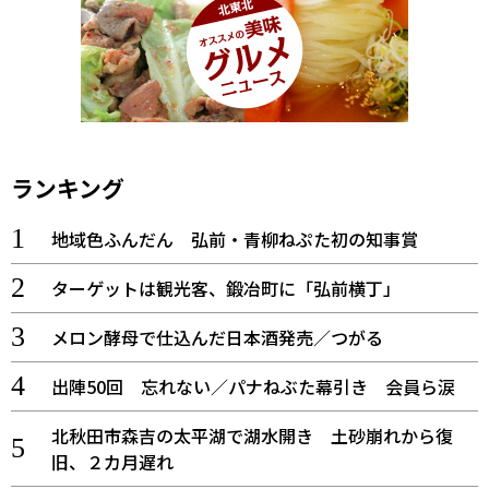
ランキング
地域色ふんだん 弘前・青柳ねぷた初の知事賞
ターゲットは観光客、鍛冶町に「弘前横丁」
メロン酵母で仕込んだ日本酒発売／つがる
出陣50回 忘れない／パナねぶた幕引き 会員ら涙
北秋田市森吉の太平湖で湖水開き 土砂崩れから復
旧、２カ月遅れ