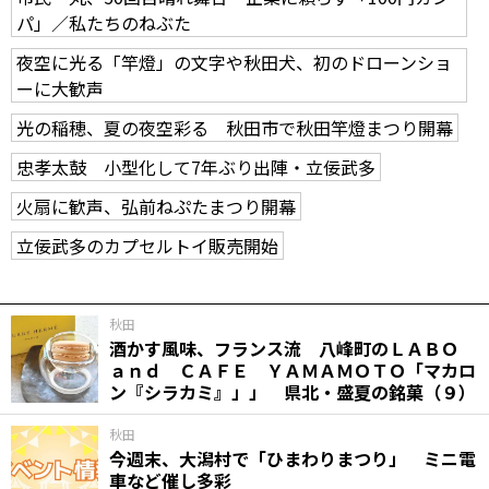
パ」／私たちのねぶた
夜空に光る「竿燈」の文字や秋田犬、初のドローンショ
ーに大歓声
光の稲穂、夏の夜空彩る 秋田市で秋田竿燈まつり開幕
忠孝太鼓 小型化して7年ぶり出陣・立佞武多
火扇に歓声、弘前ねぷたまつり開幕
立佞武多のカプセルトイ販売開始
秋田
酒かす風味、フランス流 八峰町のＬＡＢＯ
ａｎｄ ＣＡＦＥ ＹＡＭＡＭＯＴＯ「マカロ
ン『シラカミ』」」 県北・盛夏の銘菓（９）
秋田
今週末、大潟村で「ひまわりまつり」 ミニ電
車など催し多彩