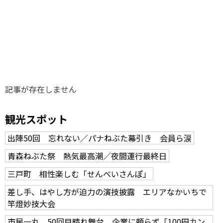
味わう一覧
麺類
ご当地グルメ
酒
スイーツ
癒す一覧
温泉
自然
宿泊
青森県
岩手県
秋田県
記事が存在しません
観光スポット
出陣50回 忘れない／パナねぶた幕引き 会員ら涙
青森ねぶた祭 熱気最高潮／夜間運行最終日
三戸町 相性楽しむ「せんべいさんぽ」
差し手、はやし方が迫力の演技披露 エリアなかいちで
竿燈妙技大会
市民一丸、50回目晴れ舞台 企業に頼らず「100円カン