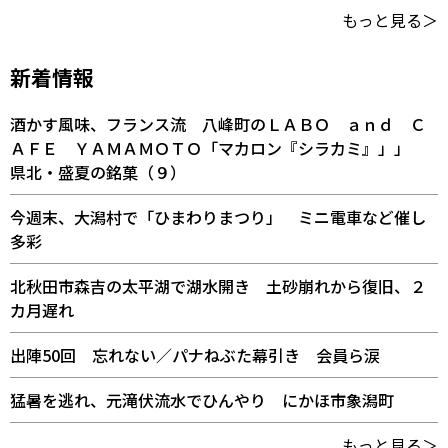
もっと見る＞
新着情報
酒かす風味、フランス流 八峰町のＬＡＢＯ ａｎｄ Ｃ
ＡＦＥ ＹＡＭＡＭＯＴＯ「マカロン『シラカミ』」」
県北・盛夏の銘菓（９）
今週末、大潟村で「ひまわりまつり」 ミニ電車など催し
多彩
北秋田市森吉の太平湖で湖水開き 土砂崩れから復旧、２
カ月遅れ
出陣50回 忘れない／パナねぶた幕引き 会員ら涙
猛暑を逃れ、元滝伏流水でひんやり にかほ市象潟町
もっと見る＞