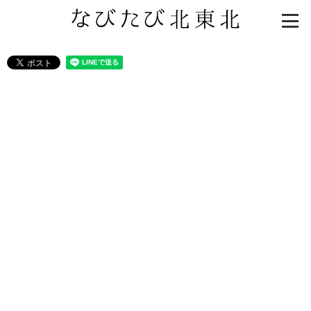
知る一覧
世界遺産
文化・歴史
パワースポット
ミステリー
観る一覧
桜
花
紅葉
楽しむ一覧
まつり・イベント
聖地
おみやげ・特産
道の駅・産直
鉄道
アウトドア・レジャー