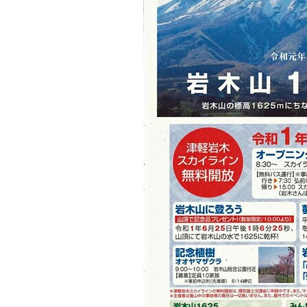
観る一覧
桜
花
紅葉
楽しむ一覧
まつり・イベント
聖地
おみやげ・特産
道の駅・産直
鉄道
アウトドア・レジャー
味わう一覧
麺類
ご当地グルメ
酒
スイーツ
癒す一覧
温泉
自然
宿泊
青森県
岩手県
秋田県