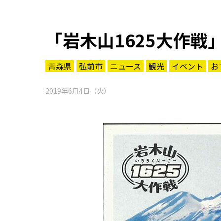
「岩木山1625大作戦
青森県
弘前市
ニュース
観光
イベント
お
2019年6月4日（火）
知る一覧
世界遺産
文化・歴史
パワースポット
ミステリー