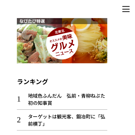
ランキング
地域色ふんだん 弘前・青柳ねぷた
初の知事賞
ターゲットは観光客、鍛冶町に「弘
前横丁」