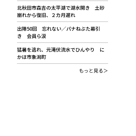
北秋田市森吉の太平湖で湖水開き 土砂
崩れから復旧、２カ月遅れ
出陣50回 忘れない／パナねぶた幕引
き 会員ら涙
猛暑を逃れ、元滝伏流水でひんやり に
かほ市象潟町
もっと見る＞