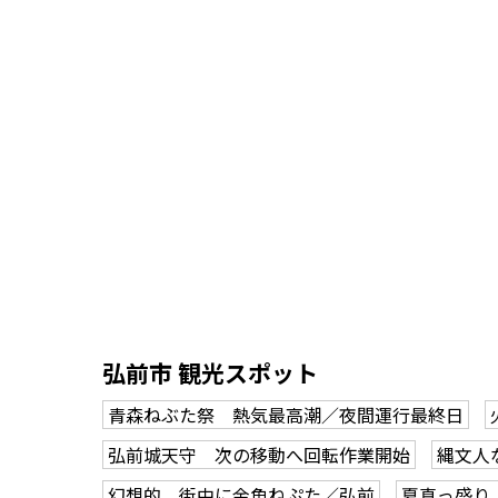
弘前市 観光スポット
青森ねぶた祭 熱気最高潮／夜間運行最終日
弘前城天守 次の移動へ回転作業開始
縄文人
幻想的 街中に金魚ねぷた／弘前
夏真っ盛り