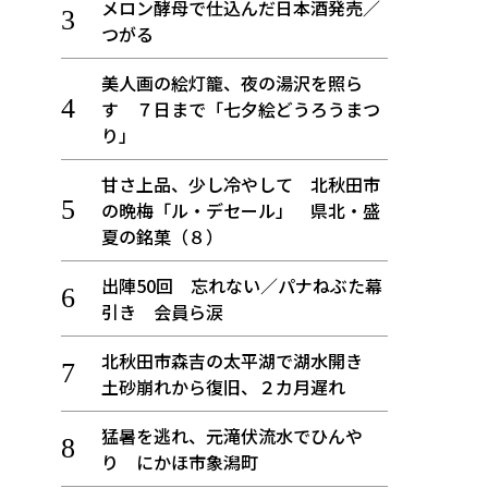
メロン酵母で仕込んだ日本酒発売／
つがる
美人画の絵灯籠、夜の湯沢を照ら
す ７日まで「七夕絵どうろうまつ
り」
甘さ上品、少し冷やして 北秋田市
の晩梅「ル・デセール」 県北・盛
夏の銘菓（８）
出陣50回 忘れない／パナねぶた幕
引き 会員ら涙
北秋田市森吉の太平湖で湖水開き
土砂崩れから復旧、２カ月遅れ
猛暑を逃れ、元滝伏流水でひんや
り にかほ市象潟町