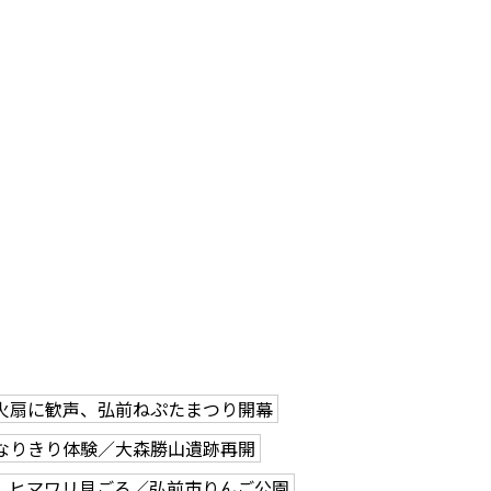
火扇に歓声、弘前ねぷたまつり開幕
なりきり体験／大森勝山遺跡再開
、ヒマワリ見ごろ／弘前市りんご公園