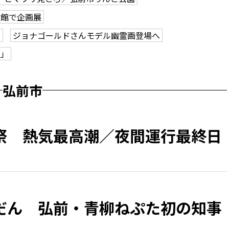
学館で企画展
も
ジョナゴールドさんモデル幽霊画登場へ
ク」
弘前市
祭 熱気最高潮／夜間運行最終日
だん 弘前・青柳ねぷた初の知事