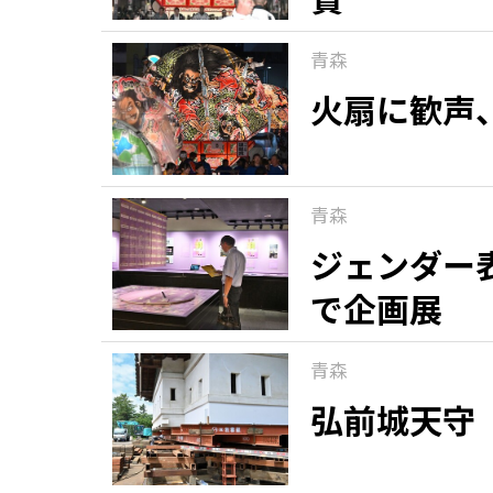
青森
火扇に歓声
青森
ジェンダー
で企画展
青森
弘前城天守