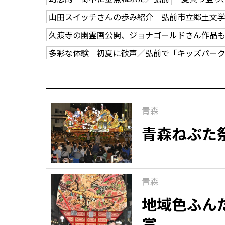
山田スイッチさんの歩み紹介 弘前市立郷土文
久渡寺の幽霊画公開、ジョナゴールドさん作品
多彩な体験 初夏に歓声／弘前で「キッズパー
青森
青森ねぶた
青森
地域色ふん
賞