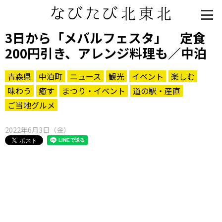
3日から「メバルフェスタ」 定食
200円引き、アレンジ料理も／中泊
青森県
中泊町
ニュース
観光
イベント
楽しむ
味わう
癒す
まつり・イベント
道の駅・産直
ご当地グルメ
2022年6月3日（金）
知る一覧
世界遺産
文化・歴史
パワースポット
ミステリー
観る一覧
桜
花
紅葉
楽しむ一覧
まつり・イベント
聖地
おみやげ・特産
道の駅・産直
鉄道
アウトドア・レジャー