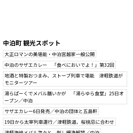
中泊町 観光スポット
大正ロマンの美堪能・中泊宮越家一般公開
中泊のサザエカレー 「食べにおいでよ！」第32回
地酒と特製おつまみ、ストーブ列車で堪能 津軽鉄道が
モニターツアー
湯らぱーくでメバル膳いかが 「湯らゆら食堂」25日オ
ープン／中泊
サザエカレー6日発売／中泊の団体と五島軒
19日から太宰列車運行／津軽鉄道、桜桃忌に合わせ
津軽海峡メバル次々と 刺し網漁解禁／中泊