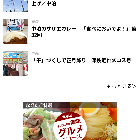
上げ／中泊
青森
中泊のサザエカレー 「食べにおいでよ！」第
32回
青森
「午」づくしで正月飾り 津鉄走れメロス号
もっと見る＞