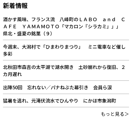
新着情報
酒かす風味、フランス流 八峰町のＬＡＢＯ ａｎｄ Ｃ
ＡＦＥ ＹＡＭＡＭＯＴＯ「マカロン『シラカミ』」」
県北・盛夏の銘菓（９）
今週末、大潟村で「ひまわりまつり」 ミニ電車など催し
多彩
北秋田市森吉の太平湖で湖水開き 土砂崩れから復旧、２
カ月遅れ
出陣50回 忘れない／パナねぶた幕引き 会員ら涙
猛暑を逃れ、元滝伏流水でひんやり にかほ市象潟町
もっと見る＞