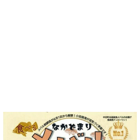
味わう一覧
麺類
ご当地グルメ
酒
スイーツ
癒す一覧
温泉
自然
宿泊
青森県
岩手県
秋田県