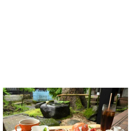
味わう一覧
麺類
ご当地グルメ
酒
スイーツ
癒す一覧
温泉
自然
宿泊
青森県
岩手県
秋田県