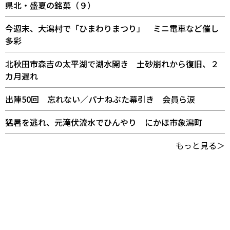
県北・盛夏の銘菓（９）
今週末、大潟村で「ひまわりまつり」 ミニ電車など催し
多彩
北秋田市森吉の太平湖で湖水開き 土砂崩れから復旧、２
カ月遅れ
出陣50回 忘れない／パナねぶた幕引き 会員ら涙
猛暑を逃れ、元滝伏流水でひんやり にかほ市象潟町
もっと見る＞