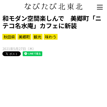
和モダン空間楽しんで 美郷町「ニ
テコ名水庵」カフェに新装
秋田県
美郷町
観光
味わう
2021年5月27日（木）
知る一覧
世界遺産
文化・歴史
パワースポット
ミステリー
観る一覧
桜
花
紅葉
楽しむ一覧
まつり・イベント
聖地
おみやげ・特産
道の駅・産直
鉄道
アウトドア・レジャー