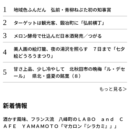
地域色ふんだん 弘前・青柳ねぷた初の知事賞
ターゲットは観光客、鍛冶町に「弘前横丁」
メロン酵母で仕込んだ日本酒発売／つがる
美人画の絵灯籠、夜の湯沢を照らす ７日まで「七夕
絵どうろうまつり」
甘さ上品、少し冷やして 北秋田市の晩梅「ル・デセ
ール」 県北・盛夏の銘菓（８）
もっと見る＞
新着情報
酒かす風味、フランス流 八峰町のＬＡＢＯ ａｎｄ Ｃ
ＡＦＥ ＹＡＭＡＭＯＴＯ「マカロン『シラカミ』」」