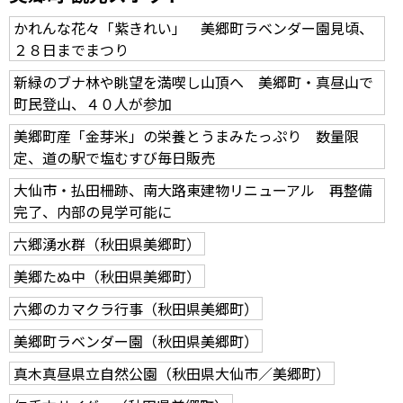
かれんな花々「紫きれい」 美郷町ラベンダー園見頃、
２８日までまつり
新緑のブナ林や眺望を満喫し山頂へ 美郷町・真昼山で
町民登山、４０人が参加
美郷町産「金芽米」の栄養とうまみたっぷり 数量限
定、道の駅で塩むすび毎日販売
大仙市・払田柵跡、南大路東建物リニューアル 再整備
完了、内部の見学可能に
六郷湧水群（秋田県美郷町）
美郷たぬ中（秋田県美郷町）
六郷のカマクラ行事（秋田県美郷町）
美郷町ラベンダー園（秋田県美郷町）
真木真昼県立自然公園（秋田県大仙市／美郷町）