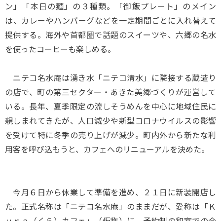
ン」「本日の麺」の３種類。「御飯プレート」のメイン
は、カレーやハンバーグなどを一定期間ごとに入れ替えて
提供する。海外や首都圏で話題のスイーツや、六郷の名水
を使ったコーヒーも楽しめる。
ニテコ名水庵は湧き水「ニテコ清水」に隣接する蔵造り
の店で、町の第三セクター・あきた美郷づくりが運営して
いる。長年、夏季限定の流しそうめんを中心に地域住民に
親しまれてきたが、人口減少や新型コロナウイルスの影響
を受けて特に冬季の売り上げが減少。町内外から新たな利
用客を呼び込もうと、カフェへのリニューアルを決めた。
今月６日から休業して準備を進め、２１日に新装開店し
た。正式名称は「ニテコ名水庵」のままだが、愛称は「Ｋ
ｕｒａ（くら）カフェ」（仮称）に。予約制の和室での会