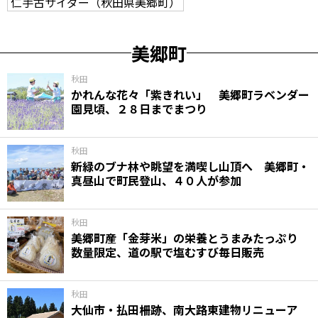
仁手古サイダー（秋田県美郷町）
美郷町
秋田
かれんな花々「紫きれい」 美郷町ラベンダー
園見頃、２８日までまつり
秋田
新緑のブナ林や眺望を満喫し山頂へ 美郷町・
真昼山で町民登山、４０人が参加
秋田
美郷町産「金芽米」の栄養とうまみたっぷり
数量限定、道の駅で塩むすび毎日販売
秋田
大仙市・払田柵跡、南大路東建物リニューア