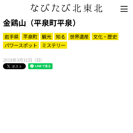
金鶏山（平泉町平泉）
岩手県
平泉町
観光
知る
世界遺産
文化・歴史
パワースポット
ミステリー
2019年3月31日（日）
知る一覧
世界遺産
文化・歴史
パワースポット
ミステリー
観る一覧
桜
花
紅葉
楽しむ一覧
まつり・イベント
聖地
おみやげ・特産
道の駅・産直
鉄道
アウトドア・レジャー