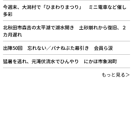
今週末、大潟村で「ひまわりまつり」 ミニ電車など催し
多彩
北秋田市森吉の太平湖で湖水開き 土砂崩れから復旧、２
カ月遅れ
出陣50回 忘れない／パナねぶた幕引き 会員ら涙
猛暑を逃れ、元滝伏流水でひんやり にかほ市象潟町
もっと見る＞