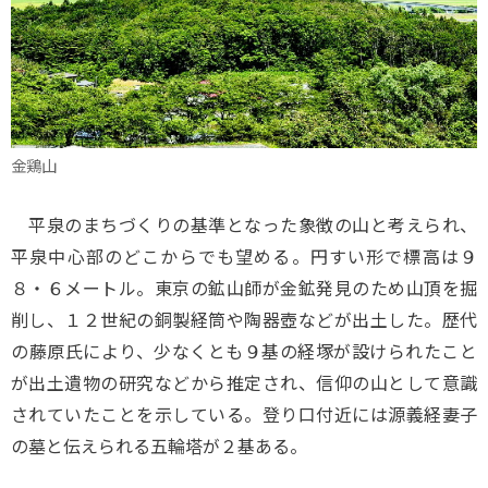
金鶏山
平泉のまちづくりの基準となった象徴の山と考えられ、
平泉中心部のどこからでも望める。円すい形で標高は９
８・６メートル。東京の鉱山師が金鉱発見のため山頂を掘
削し、１２世紀の銅製経筒や陶器壺などが出土した。歴代
の藤原氏により、少なくとも９基の経塚が設けられたこと
が出土遺物の研究などから推定され、信仰の山として意識
されていたことを示している。登り口付近には源義経妻子
の墓と伝えられる五輪塔が２基ある。