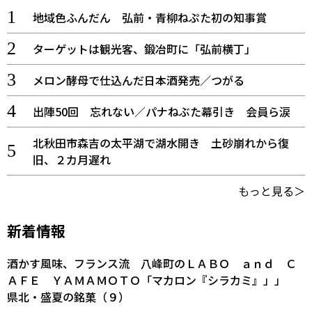
地域色ふんだん 弘前・青柳ねぷた初の知事賞
ターゲットは観光客、鍛冶町に「弘前横丁」
メロン酵母で仕込んだ日本酒発売／つがる
出陣50回 忘れない／パナねぶた幕引き 会員ら涙
北秋田市森吉の太平湖で湖水開き 土砂崩れから復
旧、２カ月遅れ
もっと見る＞
新着情報
酒かす風味、フランス流 八峰町のＬＡＢＯ ａｎｄ Ｃ
ＡＦＥ ＹＡＭＡＭＯＴＯ「マカロン『シラカミ』」」
県北・盛夏の銘菓（９）