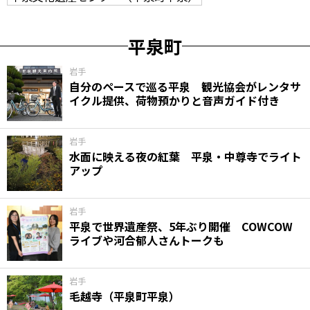
平泉町
岩手
自分のペースで巡る平泉 観光協会がレンタサ
イクル提供、荷物預かりと音声ガイド付き
岩手
水面に映える夜の紅葉 平泉・中尊寺でライト
アップ
岩手
平泉で世界遺産祭、5年ぶり開催 COWCOW
ライブや河合郁人さんトークも
岩手
毛越寺（平泉町平泉）