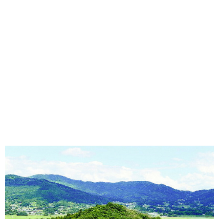
味わう一覧
麺類
ご当地グルメ
酒
スイーツ
癒す一覧
温泉
自然
宿泊
青森県
岩手県
秋田県