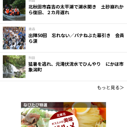
秋田
北秋田市森吉の太平湖で湖水開き 土砂崩れか
ら復旧、２カ月遅れ
青森
出陣50回 忘れない／パナねぶた幕引き 会員
ら涙
秋田
猛暑を逃れ、元滝伏流水でひんやり にかほ市
象潟町
もっと見る＞