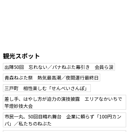
観光スポット
出陣50回 忘れない／パナねぶた幕引き 会員ら涙
青森ねぶた祭 熱気最高潮／夜間運行最終日
三戸町 相性楽しむ「せんべいさんぽ」
差し手、はやし方が迫力の演技披露 エリアなかいちで
竿燈妙技大会
市民一丸、50回目晴れ舞台 企業に頼らず「100円カン
パ」／私たちのねぶた