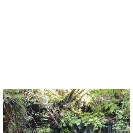
味わう一覧
麺類
ご当地グルメ
酒
スイーツ
癒す一覧
温泉
自然
宿泊
青森県
岩手県
秋田県