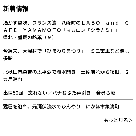
新着情報
酒かす風味、フランス流 八峰町のＬＡＢＯ ａｎｄ Ｃ
ＡＦＥ ＹＡＭＡＭＯＴＯ「マカロン『シラカミ』」」
県北・盛夏の銘菓（９）
今週末、大潟村で「ひまわりまつり」 ミニ電車など催し
多彩
北秋田市森吉の太平湖で湖水開き 土砂崩れから復旧、２
カ月遅れ
出陣50回 忘れない／パナねぶた幕引き 会員ら涙
猛暑を逃れ、元滝伏流水でひんやり にかほ市象潟町
もっと見る＞