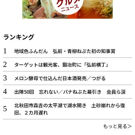
ランキング
地域色ふんだん 弘前・青柳ねぷた初の知事賞
ターゲットは観光客、鍛冶町に「弘前横丁」
メロン酵母で仕込んだ日本酒発売／つがる
出陣50回 忘れない／パナねぶた幕引き 会員ら涙
北秋田市森吉の太平湖で湖水開き 土砂崩れから復
旧、２カ月遅れ
もっと見る＞