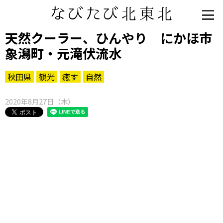
天然クーラー、ひんやり にかほ市
象潟町・元滝伏流水
秋田県
観光
癒す
自然
2020年8月27日（木）
知る一覧
世界遺産
文化・歴史
パワースポット
ミステリー
観る一覧
桜
花
紅葉
楽しむ一覧
まつり・イベント
聖地
おみやげ・特産
道の駅・産直
鉄道
アウトドア・レジャー