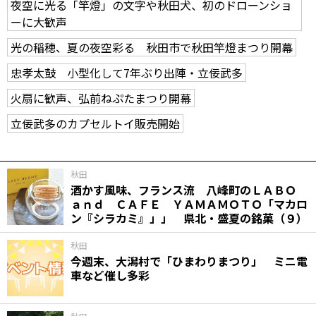
夜空に光る「竿燈」の文字や秋田犬、初のドローンショ
ーに大歓声
光の稲穂、夏の夜空彩る 秋田市で秋田竿燈まつり開幕
忠孝太鼓 小型化して7年ぶり出陣・立佞武多
火扇に歓声、弘前ねぷたまつり開幕
立佞武多のカプセルトイ販売開始
秋田
酒かす風味、フランス流 八峰町のＬＡＢＯ
ａｎｄ ＣＡＦＥ ＹＡＭＡＭＯＴＯ「マカロ
ン『シラカミ』」」 県北・盛夏の銘菓（９）
秋田
今週末、大潟村で「ひまわりまつり」 ミニ電
車など催し多彩