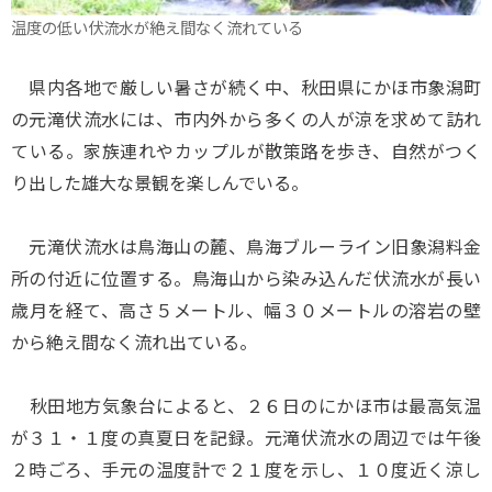
温度の低い伏流水が絶え間なく流れている
県内各地で厳しい暑さが続く中、秋田県にかほ市象潟町
の元滝伏流水には、市内外から多くの人が涼を求めて訪れ
ている。家族連れやカップルが散策路を歩き、自然がつく
り出した雄大な景観を楽しんでいる。
元滝伏流水は鳥海山の麓、鳥海ブルーライン旧象潟料金
所の付近に位置する。鳥海山から染み込んだ伏流水が長い
歳月を経て、高さ５メートル、幅３０メートルの溶岩の壁
から絶え間なく流れ出ている。
秋田地方気象台によると、２６日のにかほ市は最高気温
が３１・１度の真夏日を記録。元滝伏流水の周辺では午後
２時ごろ、手元の温度計で２１度を示し、１０度近く涼し