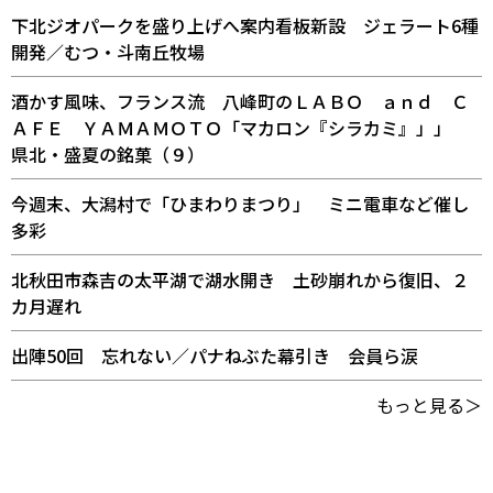
下北ジオパークを盛り上げへ案内看板新設 ジェラート6種
開発／むつ・斗南丘牧場
酒かす風味、フランス流 八峰町のＬＡＢＯ ａｎｄ Ｃ
ＡＦＥ ＹＡＭＡＭＯＴＯ「マカロン『シラカミ』」」
県北・盛夏の銘菓（９）
今週末、大潟村で「ひまわりまつり」 ミニ電車など催し
多彩
北秋田市森吉の太平湖で湖水開き 土砂崩れから復旧、２
カ月遅れ
出陣50回 忘れない／パナねぶた幕引き 会員ら涙
もっと見る＞