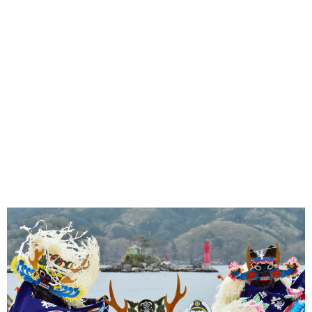
味わう一覧
麺類
ご当地グルメ
酒
スイーツ
癒す一覧
温泉
自然
宿泊
青森県
岩手県
秋田県