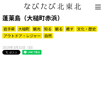
蓬莱島（大槌町赤浜）
岩手県
大槌町
観光
知る
観る
癒す
文化・歴史
アウトドア・レジャー
自然
2019年3月31日（日）
知る一覧
世界遺産
文化・歴史
パワースポット
ミステリー
観る一覧
桜
花
紅葉
楽しむ一覧
まつり・イベント
聖地
おみやげ・特産
道の駅・産直
鉄道
アウトドア・レジャー