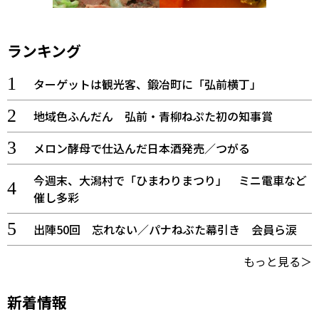
ランキング
ターゲットは観光客、鍛冶町に「弘前横丁」
地域色ふんだん 弘前・青柳ねぷた初の知事賞
メロン酵母で仕込んだ日本酒発売／つがる
今週末、大潟村で「ひまわりまつり」 ミニ電車など
催し多彩
出陣50回 忘れない／パナねぶた幕引き 会員ら涙
もっと見る＞
新着情報