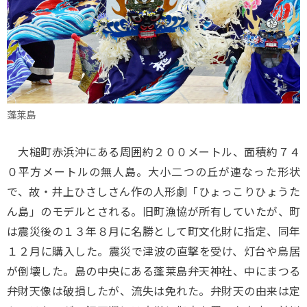
蓬莱島
大槌町赤浜沖にある周囲約２００メートル、面積約７４
０平方メートルの無人島。大小二つの丘が連なった形状
で、故・井上ひさしさん作の人形劇「ひょっこりひょうた
ん島」のモデルとされる。旧町漁協が所有していたが、町
は震災後の１３年８月に名勝として町文化財に指定、同年
１２月に購入した。震災で津波の直撃を受け、灯台や鳥居
が倒壊した。島の中央にある蓬莱島弁天神社、中にまつる
弁財天像は破損したが、流失は免れた。弁財天の由来は定