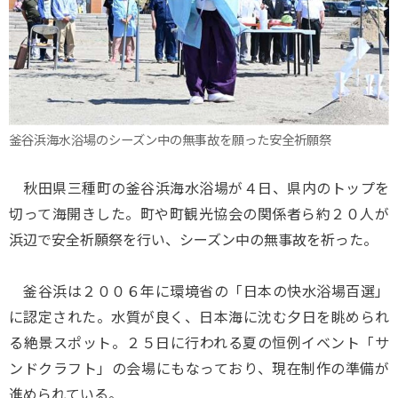
釜谷浜海水浴場のシーズン中の無事故を願った安全祈願祭
秋田県三種町の釜谷浜海水浴場が４日、県内のトップを
切って海開きした。町や町観光協会の関係者ら約２０人が
浜辺で安全祈願祭を行い、シーズン中の無事故を祈った。
釜谷浜は２００６年に環境省の「日本の快水浴場百選」
に認定された。水質が良く、日本海に沈む夕日を眺められ
る絶景スポット。２５日に行われる夏の恒例イベント「サ
ンドクラフト」の会場にもなっており、現在制作の準備が
進められている。