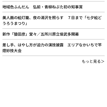
地域色ふんだん 弘前・青柳ねぷた初の知事賞
美人画の絵灯籠、夜の湯沢を照らす ７日まで「七夕絵ど
うろうまつり」
新作「猿田彦」堂々／五所川原立佞武多開幕
差し手、はやし方が迫力の演技披露 エリアなかいちで竿
燈妙技大会
もっと見る＞