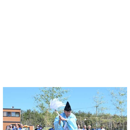
味わう一覧
麺類
ご当地グルメ
酒
スイーツ
癒す一覧
温泉
自然
宿泊
青森県
岩手県
秋田県