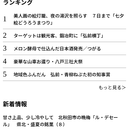
ランキング
美人画の絵灯籠、夜の湯沢を照らす ７日まで「七夕
絵どうろうまつり」
ターゲットは観光客、鍛冶町に「弘前横丁」
メロン酵母で仕込んだ日本酒発売／つがる
豪華な山車お還り・八戸三社大祭
地域色ふんだん 弘前・青柳ねぷた初の知事賞
もっと見る＞
新着情報
甘さ上品、少し冷やして 北秋田市の晩梅「ル・デセー
ル」 県北・盛夏の銘菓（８）