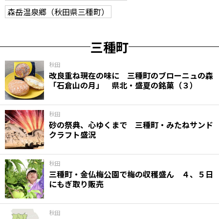
森岳温泉郷（秋田県三種町）
三種町
秋田
改良重ね現在の味に 三種町のブローニュの森
「石倉山の月」 県北・盛夏の銘菓（３）
秋田
砂の祭典、心ゆくまで 三種町・みたねサンド
クラフト盛況
秋田
三種町・金仏梅公園で梅の収穫盛ん ４、５日
にもぎ取り販売
秋田