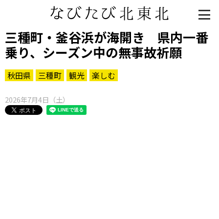
三種町・釜谷浜が海開き 県内一番
乗り、シーズン中の無事故祈願
秋田県
三種町
観光
楽しむ
2026年7月4日（土）
知る一覧
世界遺産
文化・歴史
パワースポット
ミステリー
観る一覧
桜
花
紅葉
楽しむ一覧
まつり・イベント
聖地
おみやげ・特産
道の駅・産直
鉄道
アウトドア・レジャー