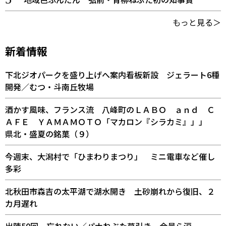
もっと見る＞
新着情報
下北ジオパークを盛り上げへ案内看板新設 ジェラート6種
開発／むつ・斗南丘牧場
酒かす風味、フランス流 八峰町のＬＡＢＯ ａｎｄ Ｃ
ＡＦＥ ＹＡＭＡＭＯＴＯ「マカロン『シラカミ』」」
県北・盛夏の銘菓（９）
今週末、大潟村で「ひまわりまつり」 ミニ電車など催し
多彩
北秋田市森吉の太平湖で湖水開き 土砂崩れから復旧、２
カ月遅れ