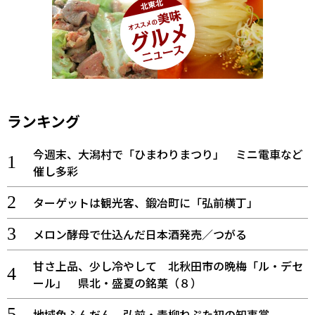
ランキング
今週末、大潟村で「ひまわりまつり」 ミニ電車など
催し多彩
ターゲットは観光客、鍛冶町に「弘前横丁」
メロン酵母で仕込んだ日本酒発売／つがる
甘さ上品、少し冷やして 北秋田市の晩梅「ル・デセ
ール」 県北・盛夏の銘菓（８）
地域色ふんだん 弘前・青柳ねぷた初の知事賞