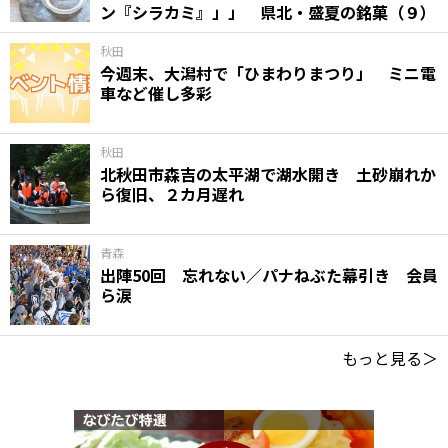
ン『シラカミ』」」 県北・盛夏の銘菓（９）
秋田
今週末、大潟村で「ひまわりまつり」 ミニ電
車など催し多彩
秋田
北秋田市森吉の太平湖で湖水開き 土砂崩れか
ら復旧、２カ月遅れ
青森
出陣50回 忘れない／パナねぶた幕引き 会員
ら涙
もっと見る＞