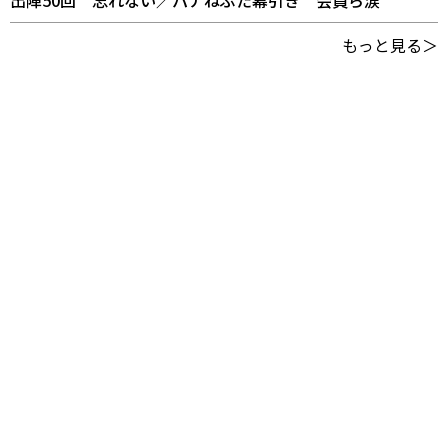
出陣50回 忘れない／パナねぶた幕引き 会員ら涙
もっと見る＞