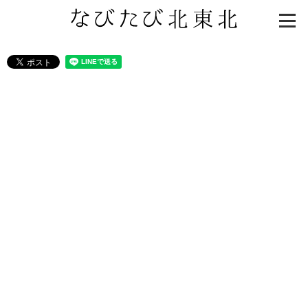
知る一覧
世界遺産
文化・歴史
パワースポット
ミステリー
観る一覧
桜
花
紅葉
楽しむ一覧
まつり・イベント
聖地
おみやげ・特産
道の駅・産直
鉄道
アウトドア・レジャー