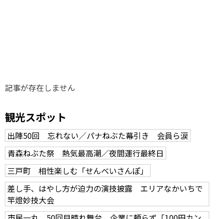
味わう一覧
麺類
ご当地グルメ
酒
スイーツ
癒す一覧
温泉
自然
宿泊
青森県
岩手県
秋田県
記事が存在しません
観光スポット
出陣50回 忘れない／パナねぶた幕引き 会員ら涙
青森ねぶた祭 熱気最高潮／夜間運行最終日
三戸町 相性楽しむ「せんべいさんぽ」
差し手、はやし方が迫力の演技披露 エリアなかいちで
竿燈妙技大会
市民一丸、50回目晴れ舞台 企業に頼らず「100円カン