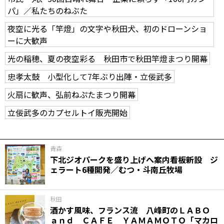
パ」／私たちのねぶた
夜空に光る「竿燈」の文字や秋田犬、初のドローンショ
ーに大歓声
光の稲穂、夏の夜空彩る 秋田市で秋田竿燈まつり開幕
忠孝太鼓 小型化して7年ぶり出陣・立佞武多
火扇に歓声、弘前ねぷたまつり開幕
立佞武多のカプセルトイ販売開始
青森
下北ジオパークを盛り上げへ案内看板新設 ジ
ェラート6種開発／むつ・斗南丘牧場
秋田
酒かす風味、フランス流 八峰町のＬＡＢＯ
ａｎｄ ＣＡＦＥ ＹＡＭＡＭＯＴＯ「マカロ