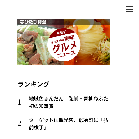
ランキング
地域色ふんだん 弘前・青柳ねぷた
初の知事賞
ターゲットは観光客、鍛冶町に「弘
前横丁」