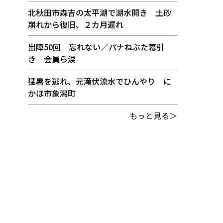
北秋田市森吉の太平湖で湖水開き 土砂
崩れから復旧、２カ月遅れ
出陣50回 忘れない／パナねぶた幕引
き 会員ら涙
猛暑を逃れ、元滝伏流水でひんやり に
かほ市象潟町
もっと見る＞