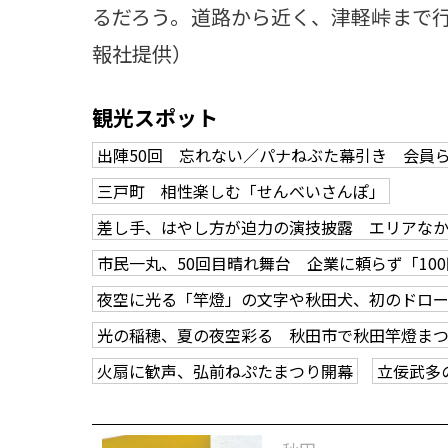
るだろう。道路から近く、津軽峠まで
報社提供）
観光スポット
出陣50回 忘れない／パナねぶた幕引き 会員
三戸町 相性楽しむ「せんべいさんぽ」
差し手、はやし方が迫力の演技披露 エリアな
市民一丸、50回目晴れ舞台 企業に頼らず「10
夜空に光る「竿燈」の文字や秋田犬、初のドロ
光の稲穂、夏の夜空彩る 秋田市で秋田竿燈ま
火扇に歓声、弘前ねぷたまつり開幕
立佞武多