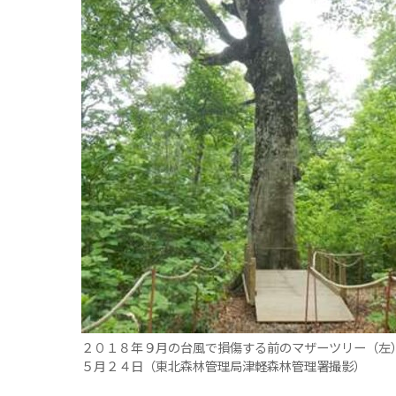
観る一覧
桜
花
紅葉
楽しむ一覧
まつり・イベント
聖地
おみやげ・特産
道の駅・産直
鉄道
アウトドア・レジャー
味わう一覧
麺類
ご当地グルメ
酒
スイーツ
癒す一覧
温泉
自然
宿泊
青森県
岩手県
秋田県
２０１８年９月の台風で損傷する前のマザーツリー（左
５月２４日（東北森林管理局津軽森林管理署撮影）