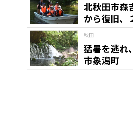
北秋田市森
から復旧、
秋田
猛暑を逃れ
市象潟町