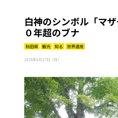
白神のシンボル「マザ
０年超のブナ
秋田県
観光
知る
世界遺産
2024年5月27日（月）
知る一覧
世界遺産
文化・歴史
パワースポット
ミステリー