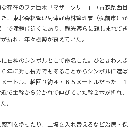
な存在のブナ巨木「マザーツリー」（青森県西目
った。東北森林管理局津軽森林管理署（弘前市）が
以上で津軽峠近くにあり、観光客らに親しまれてき
幹が折れ、年々樹勢が衰えていた。
に白神のシンボルとして命名した。ひときわ大き
００年に対し長寿でもあることからシンボルに選ば
０メートル、幹回り約４・６５メートルだった。１
付近で主幹から分かれて伸びていた幹２本が折れ、
いた。
薬剤を塗ったり、土壌を入れ替えるなど治療・保