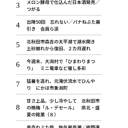
メロン酵母で仕込んだ日本酒発売／
つがる
出陣50回 忘れない／パナねぶた幕
引き 会員ら涙
北秋田市森吉の太平湖で湖水開き
土砂崩れから復旧、２カ月遅れ
今週末、大潟村で「ひまわりまつ
り」 ミニ電車など催し多彩
猛暑を逃れ、元滝伏流水でひんや
り にかほ市象潟町
甘さ上品、少し冷やして 北秋田市
の晩梅「ル・デセール」 県北・盛
夏の銘菓（８）
青森ねぶた祭 熱気最高潮／夜間運