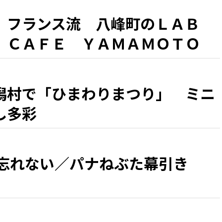
、フランス流 八峰町のＬＡＢ
 ＣＡＦＥ ＹＡＭＡＭＯＴＯ
『シラカミ』」」 県北・盛夏の
潟村で「ひまわりまつり」 ミニ
し多彩
 忘れない／パナねぶた幕引き