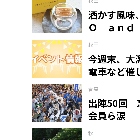
秋田
酒かす風味
Ｏ ａｎｄ
「マカロン
秋田
銘菓（９）
今週末、大
電車など催
青森
出陣50回
会員ら涙
秋田