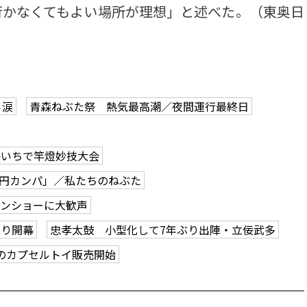
行かなくてもよい場所が理想」と述べた。（東奥日
ら涙
青森ねぶた祭 熱気最高潮／夜間運行最終日
かいちで竿燈妙技大会
0円カンパ」／私たちのねぶた
ーンショーに大歓声
つり開幕
忠孝太鼓 小型化して7年ぶり出陣・立佞武多
のカプセルトイ販売開始