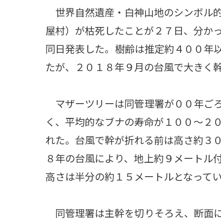
世界自然遺産・白神山地のシンボル的
屋村）が枯死したことが２７日、分か
同日発表した。樹齢は推定約４００年
たが、２０１８年９月の台風で大きく
マザーツリーは同管理署が００年ごろ
く、平均的なブナの寿命が１００～２
れた。台風で幹が折れる前は高さ約３
８年の台風により、地上約９メートル
高さは半分の約１５メートルとなって
同管理署は主幹を切りそろえ、断面に